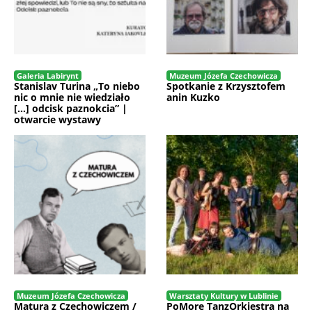
Galeria Labirynt
Muzeum Józefa Czechowicza
Stanislav Turina „To niebo
Spotkanie z Krzysztofem
nic o mnie nie wiedziało
anin Kuzko
[…] odcisk paznokcia” |
otwarcie wystawy
Muzeum Józefa Czechowicza
Warsztaty Kultury w Lublinie
Matura z Czechowiczem /
PoMore TanzOrkiestra na