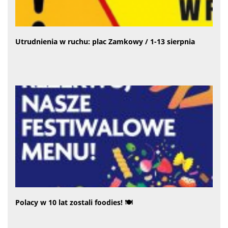
Utrudnienia w ruchu: plac Zamkowy / 1-13 sierpnia
Polacy w 10 lat zostali foodies! 🍽️