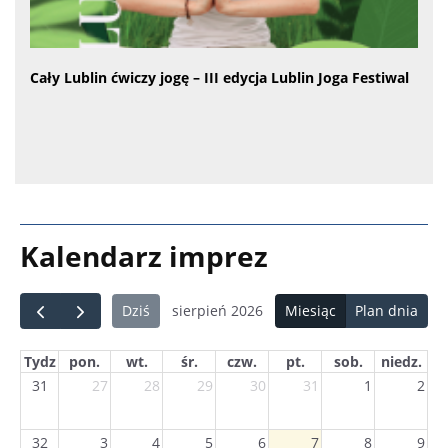
Cały Lublin ćwiczy jogę – III edycja Lublin Joga Festiwal
Kalendarz imprez
sierpień 2026
Miesiąc
Plan dnia
Dziś
Tydz
pon.
wt.
śr.
czw.
pt.
sob.
niedz.
31
27
28
29
30
31
1
2
32
3
4
5
6
7
8
9