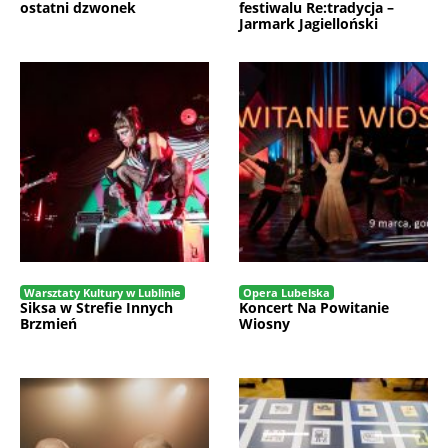
ostatni dzwonek
festiwalu Re:tradycja –
Jarmark Jagielloński
Warsztaty Kultury w Lublinie
Opera Lubelska
Siksa w Strefie Innych
Koncert Na Powitanie
Brzmień
Wiosny