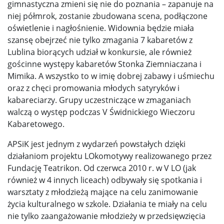
gimnastyczna zmieni się nie do poznania – zapanuje na
niej półmrok, zostanie zbudowana scena, podłączone
oświetlenie i nagłośnienie. Widownia będzie miała
szansę obejrzeć nie tylko zmagania 7 kabaretów z
Lublina biorących udział w konkursie, ale również
gościnne występy kabaretów Stonka Ziemniaczana i
Mimika. A wszystko to w imię dobrej zabawy i uśmiechu
oraz z chęci promowania młodych satyryków i
kabareciarzy. Grupy uczestniczące w zmaganiach
walczą o występ podczas V Świdnickiego Wieczoru
Kabaretowego.
APSiK jest jednym z wydarzeń powstałych dzięki
działaniom projektu LOkomotywy realizowanego przez
Fundację Teatrikon. Od czerwca 2010 r. w V LO (jak
również w 4 innych liceach) odbywały się spotkania i
warsztaty z młodzieżą mające na celu zanimowanie
życia kulturalnego w szkole. Działania te miały na celu
nie tylko zaangażowanie młodzieży w przedsięwzięcia