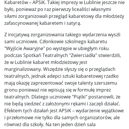
Kabaretów – APSiK. Takiej imprezy w Lublinie jeszcze nie
było, ponieważ po raz pierwszy licealiści własnymi
siłami zorganizowali przegląd kabaretowy dla młodzieży
zafascynowanej kabaretem i satyrą.
Z inicjatywą zorganizowania takiego wydarzenia wyszli
sami uczniowie. Członkowie szkolnego kabaretu
"Wyjście Awaryjne" po występie w ubiegłym roku
podczas Spotkań Teatralnych "Zwierciadła" stwierdzili,
że w Lublinie kabaret młodzieżowy jest
marginalizowany. Wszędzie słyszy się o przeglądach
teatralnych, jednak adepci sztuki kabaretowej rzadko
mają okazję zaprezentować swoje talenty szerszemu
gronu ponieważ nie wpisują się w formułę imprez
teatralnych. Dlatego uczniowie "Piątki" postanowili, że
nie będą siedzieć z założonymi rękami i zaczęli działać.
Efektem tych działań jest APSiK – wydarzenie wyjątkowe
i przełomowe nie tylko dla samych organizatorów, ale
również dla szkoły. Na ten jeden dzień sala