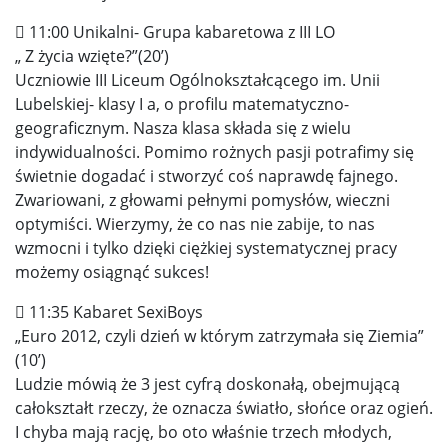
 11:00 Unikalni- Grupa kabaretowa z III LO
„ Z życia wzięte?”(20’)
Uczniowie III Liceum Ogólnokształcącego im. Unii
Lubelskiej- klasy I a, o profilu matematyczno-
geograficznym. Nasza klasa składa się z wielu
indywidualności. Pomimo rożnych pasji potrafimy się
świetnie dogadać i stworzyć coś naprawdę fajnego.
Zwariowani, z głowami pełnymi pomysłów, wieczni
optymiści. Wierzymy, że co nas nie zabije, to nas
wzmocni i tylko dzięki ciężkiej systematycznej pracy
możemy osiągnąć sukces!
 11:35 Kabaret SexiBoys
„Euro 2012, czyli dzień w którym zatrzymała się Ziemia”
(10’)
Ludzie mówią że 3 jest cyfrą doskonałą, obejmującą
całokształt rzeczy, że oznacza światło, słońce oraz ogień.
I chyba mają rację, bo oto właśnie trzech młodych,