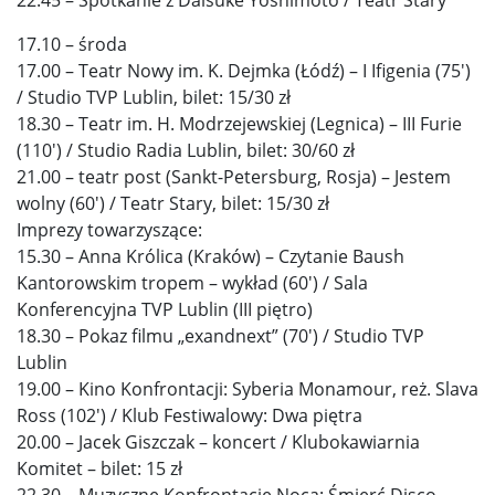
17.10 – środa
17.00 – Teatr Nowy im. K. Dejmka (Łódź) – I Ifigenia (75′)
/ Studio TVP Lublin, bilet: 15/30 zł
18.30 – Teatr im. H. Modrzejewskiej (Legnica) – III Furie
(110′) / Studio Radia Lublin, bilet: 30/60 zł
21.00 – teatr post (Sankt-Petersburg, Rosja) – Jestem
wolny (60′) / Teatr Stary, bilet: 15/30 zł
Imprezy towarzyszące:
15.30 – Anna Królica (Kraków) – Czytanie Baush
Kantorowskim tropem – wykład (60′) / Sala
Konferencyjna TVP Lublin (III piętro)
18.30 – Pokaz filmu „exandnext” (70′) / Studio TVP
Lublin
19.00 – Kino Konfrontacji: Syberia Monamour, reż. Slava
Ross (102′) / Klub Festiwalowy: Dwa piętra
20.00 – Jacek Giszczak – koncert / Klubokawiarnia
Komitet – bilet: 15 zł
22.30 – Muzyczne Konfrontacje Nocą: Śmierć Disco