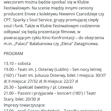
wieczorem można będzie spotkać się w Klubie
Festiwalowym. Na scenie między innymi ceniony
producent Envee z kolektywu Niewinni Czarodzieje czy
CPT. Sparky z Soul Service, grupy promującej ciepły
soul i funk. Także w Klubie Festiwalowym codziennie
odbywać się będą prezentacje filmowe, w
powracającym cyklu Kino Konfrontacji – do obejrzenia
m.in. „Palacz” Bałabanowa czy „Elena” Zwiagincewa.
PROGRAM
13.10 – sobota
19.00 – Teatr im. J. Osterwy (Lublin) – Sen nocy letniej
(160′) / Teatr im. Juliusza Osterwy, bilet: I miejsca: 30/37
zł; II miejsca: 27/32 zł; III miejsca: 22/27 zł
20.30 – Spektakl świetlny / pl. Litewski
21.00 – Passini i przyjaciele – koncert (180′) / Teatr
Stary, bilet: 20/30 zł
Imprezy towarzyszące:
17.00 – prof. Cezary Wodziński – Zagadka gościnności –