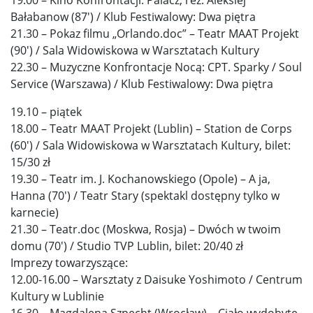
Bałabanow (87′) / Klub Festiwalowy: Dwa piętra
21.30 – Pokaz filmu „Orlando.doc” – Teatr MAAT Projekt
(90′) / Sala Widowiskowa w Warsztatach Kultury
22.30 – Muzyczne Konfrontacje Nocą: CPT. Sparky / Soul
Service (Warszawa) / Klub Festiwalowy: Dwa piętra
19.10 – piątek
18.00 – Teatr MAAT Projekt (Lublin) – Station de Corps
(60′) / Sala Widowiskowa w Warsztatach Kultury, bilet:
15/30 zł
19.30 – Teatr im. J. Kochanowskiego (Opole) – A ja,
Hanna (70′) / Teatr Stary (spektakl dostępny tylko w
karnecie)
21.30 – Teatr.doc (Moskwa, Rosja) – Dwóch w twoim
domu (70′) / Studio TVP Lublin, bilet: 20/40 zł
Imprezy towarzyszące:
12.00-16.00 – Warsztaty z Daisuke Yoshimoto / Centrum
Kultury w Lublinie
16.30 – Magdalena Szpecht (Wrocław) – Ciało wydobyte