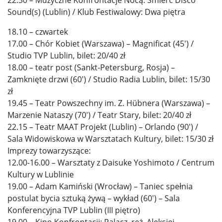
Sound(s) (Lublin) / Klub Festiwalowy: Dwa piętra
18.10 – czwartek
17.00 – Chór Kobiet (Warszawa) – Magnificat (45′) /
Studio TVP Lublin, bilet: 20/40 zł
18.00 – teatr post (Sankt-Petersburg, Rosja) –
Zamknięte drzwi (60′) / Studio Radia Lublin, bilet: 15/30
zł
19.45 – Teatr Powszechny im. Z. Hübnera (Warszawa) –
Marzenie Nataszy (70′) / Teatr Stary, bilet: 20/40 zł
22.15 – Teatr MAAT Projekt (Lublin) – Orlando (90′) /
Sala Widowiskowa w Warsztatach Kultury, bilet: 15/30 zł
Imprezy towarzyszące:
12.00-16.00 – Warsztaty z Daisuke Yoshimoto / Centrum
Kultury w Lublinie
19.00 – Adam Kamiński (Wrocław) – Taniec spełnia
postulat bycia sztuką żywą – wykład (60′) – Sala
Konferencyjna TVP Lublin (III piętro)
19.00 – Kino Konfrontacji: Palacz, reż. Aleksiej