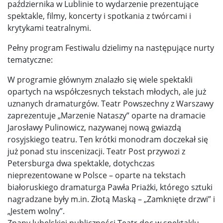
października w Lublinie to wydarzenie prezentujące
spektakle, filmy, koncerty i spotkania z twórcami i
krytykami teatralnymi.
Pełny program Festiwalu dzielimy na następujące nurty
tematyczne:
W programie głównym znalazło się wiele spektakli
opartych na współczesnych tekstach młodych, ale już
uznanych dramaturgów. Teatr Powszechny z Warszawy
zaprezentuje „Marzenie Nataszy” oparte na dramacie
Jarosławy Pulinowicz, nazywanej nową gwiazdą
rosyjskiego teatru. Ten krótki monodram doczekał się
już ponad stu inscenizacji. Teatr Post przywozi z
Petersburga dwa spektakle, dotychczas
nieprezentowane w Polsce – oparte na tekstach
białoruskiego dramaturga Pawła Priażki, którego sztuki
nagradzane były m.in. Złotą Maską – „Zamknięte drzwi” i
„Jestem wolny”.
Znany lubelskiej publiczności Teatr.doc w spektaklu