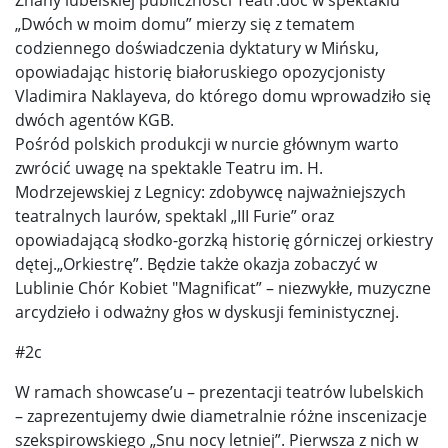
„Dwóch w moim domu” mierzy się z tematem
codziennego doświadczenia dyktatury w Mińsku,
opowiadając historię białoruskiego opozycjonisty
Vladimira Naklayeva, do którego domu wprowadziło się
dwóch agentów KGB.
Pośród polskich produkcji w nurcie głównym warto
zwrócić uwagę na spektakle Teatru im. H.
Modrzejewskiej z Legnicy: zdobywcę najważniejszych
teatralnych laurów, spektakl „III Furie” oraz
opowiadającą słodko-gorzką historię górniczej orkiestry
dętej.„Orkiestrę”. Będzie także okazja zobaczyć w
Lublinie Chór Kobiet "Magnificat” – niezwykłe, muzyczne
arcydzieło i odważny głos w dyskusji feministycznej.
#2c
W ramach showcase’u – prezentacji teatrów lubelskich
– zaprezentujemy dwie diametralnie różne inscenizacje
szekspirowskiego „Snu nocy letniej”. Pierwsza z nich w