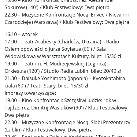
Sokurow (140′) / Klub Festiwalowy: Dwa piętra
22.30 – Muzyczne Konfrontacje Nocą: Envee / Niewinni
Czarodzieje (Warszawa) / Klub Festiwalowy: Dwa piętra
16.10 – wtorek
17.00 – Teatr Arabesky (Charków, Ukraina) – Radio.
Osiem opowieści o Jurze Soyferze (66′) / Sala
Widowiskowa w Warsztatach Kultury, bilet: 15/30 zł
19.00 – Teatr im. H. Modrzejewskiej (Legnica) –
Orkiestra (120′) / Studio Radia Lublin, bilet: 20/40 zł
21.30 – Daisuke Yoshimoto (Japonia) – Kyotokatabira
ciała (60′) / Teatr Stary, bilet: 15/30 zł
Imprezy towarzyszące:
19.00 – Kino Konfrontacji: Szczęśliwi ludzie: rok w
Tajdze, reż. Dimitrij Wasiuków (90′) / Klub Festiwalowy:
Dwa piętra
22.30 – Muzyczne Konfrontacje Nocą: Słabi Prezenterzy
(Lublin) / Klub Festiwalowy: Dwa piętra
22.45 – Spotkanie z Daisuke Yoshimoto / Teatr Stary