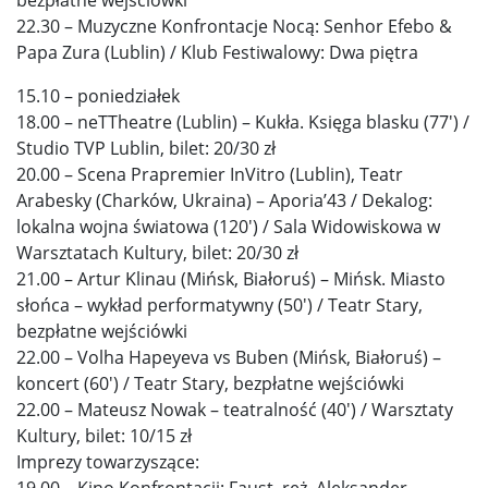
22.30 – Muzyczne Konfrontacje Nocą: Senhor Efebo &
Papa Zura (Lublin) / Klub Festiwalowy: Dwa piętra
15.10 – poniedziałek
18.00 – neTTheatre (Lublin) – Kukła. Księga blasku (77′) /
Studio TVP Lublin, bilet: 20/30 zł
20.00 – Scena Prapremier InVitro (Lublin), Teatr
Arabesky (Charków, Ukraina) – Aporia’43 / Dekalog:
lokalna wojna światowa (120′) / Sala Widowiskowa w
Warsztatach Kultury, bilet: 20/30 zł
21.00 – Artur Klinau (Mińsk, Białoruś) – Mińsk. Miasto
słońca – wykład performatywny (50′) / Teatr Stary,
bezpłatne wejściówki
22.00 – Volha Hapeyeva vs Buben (Mińsk, Białoruś) –
koncert (60′) / Teatr Stary, bezpłatne wejściówki
22.00 – Mateusz Nowak – teatralność (40′) / Warsztaty
Kultury, bilet: 10/15 zł
Imprezy towarzyszące:
19.00 – Kino Konfrontacji: Faust, reż. Aleksander