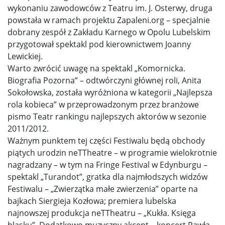
wykonaniu zawodowców z Teatru im. J. Osterwy, druga
powstała w ramach projektu Zapaleni.org – specjalnie
dobrany zespół z Zakładu Karnego w Opolu Lubelskim
przygotował spektakl pod kierownictwem Joanny
Lewickiej.
Warto zwrócić uwagę na spektakl „Komornicka.
Biografia Pozorna” – odtwórczyni głównej roli, Anita
Sokołowska, została wyróżniona w kategorii „Najlepsza
rola kobieca” w przeprowadzonym przez branżowe
pismo Teatr rankingu najlepszych aktorów w sezonie
2011/2012.
Ważnym punktem tej części Festiwalu będą obchody
piątych urodzin neTTheatre – w programie wielokrotnie
nagradzany – w tym na Fringe Festival w Edynburgu –
spektakl „Turandot”, gratka dla najmłodszych widzów
Festiwalu – „Zwierzątka małe zwierzenia” oparte na
bajkach Siergieja Kozłowa; premiera lubelska
najnowszej produkcja neTTheatru – „Kukła. Księga
blasku”. Dodatkowo muzyczny akcent – koncert Pawła