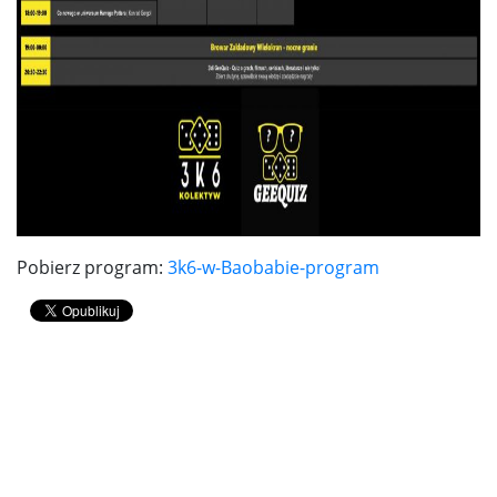
Pobierz program:
3k6-w-Baobabie-program