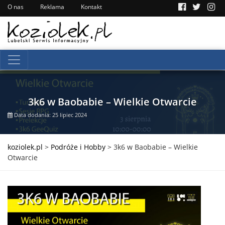
O nas
Reklama
Kontakt
3k6 w Baobabie – Wielkie Otwarcie
Data dodania: 25 lipiec 2024
koziolek.pl
>
Podróże i Hobby
>
3k6 w Baobabie – Wielkie
Otwarcie