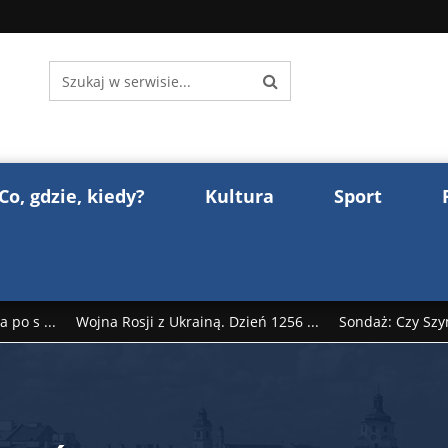
Co, gdzie, kiedy?
Kultura
Sport
 po s ...
Wojna Rosji z Ukrainą. Dzień 1256 ...
Sondaż: Czy Szy
rump reaguje na słowa Dmitrija Miedwiediew ...
Donald Trump z
śl ...
Polak premierem Litwy? Robert Duchniewicz na krótk ...
zy TV ...
ABW zatrzymała szpiega. „Dopadniemy każdego. Racze .