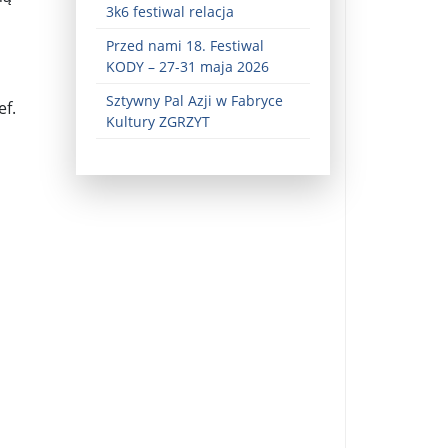
3k6 festiwal relacja
Przed nami 18. Festiwal
KODY – 27-31 maja 2026
Sztywny Pal Azji w Fabryce
ef.
Kultury ZGRZYT
ez zaangażowania ...
fiary ...
Zaproszenie na wystawę: „Uciec z piekła” ...
u potrzebne są historyczne śledztwa ...
s ...
Gintautas Paluckas odchodz ...