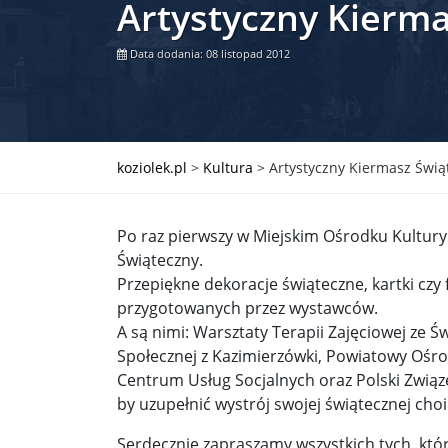
Artystyczny Kierm
Władimir Putin po ultimatum Donalda Trumpa: U
Data dodania: 08 listopad 2012
Przemysław Czarnek ujawnia, z jakimi partiami Pi
Są wyniki rekrytacji na SGGW. Uczelnia będzie wa
Były prezydent Korei Płd. nie dał się przesłuchać.
koziolek.pl
>
Kultura
>
Artystyczny Kiermasz Świą
Robert Wilson nie żyje. Pracował z Lady Gagą, To
Po raz pierwszy w Miejskim Ośrodku Kultury
Pierwszy kraj UE zakazuje eksportu broni do Izrae
Świąteczny.
Przepiękne dekoracje świąteczne, kartki czy
Okrągły stół na Białorusi? Przeciwnicy Łukaszenki
przygotowanych przez wystawców.
Grażyna Torbicka: Kocham kino, ale kocham też t
A są nimi: Warsztaty Terapii Zajęciowej ze Ś
Społecznej z Kazimierzówki, Powiatowy Ośrod
Estera Flieger: Nie znoszę dyskusji o sensie Pows
Centrum Usług Socjalnych oraz Polski Związ
by uzupełnić wystrój swojej świątecznej cho
Michał Szułdrzyński: Z popiołów aż do chmur. Wa
Serdecznie zapraszamy wszystkich tych, któ
Karol Nawrocki zakończył prace nad strukturą ka