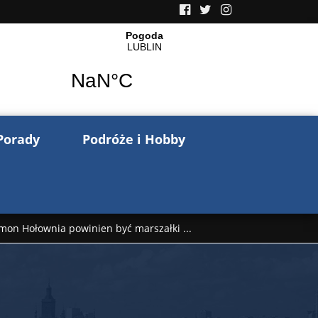
Porady
Podróże i Hobby
mon Hołownia powinien być marszałki ...
nów pisze o wojnie na Ukrainie. Wspo ...
..