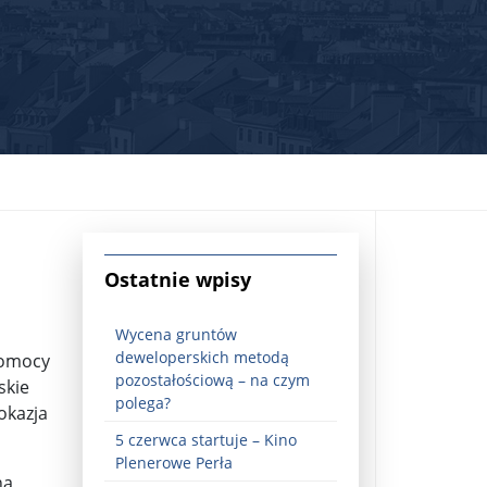
jna Rosji z Ukrainą. Dzień 1254 ...
Ostatnie wpisy
Wycena gruntów
deweloperskich metodą
 Pomocy
pozostałościową – na czym
skie
polega?
okazja
5 czerwca startuje – Kino
Najstarsza muzyka świata ...
Plenerowe Perła
ną