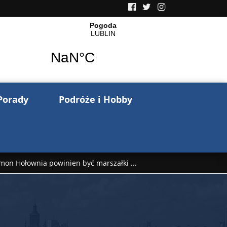
Porady
Podróże i Hobby
mon Hołownia powinien być marszałki ...
nów pisze o wojnie na Ukrainie. Wspo ...
..