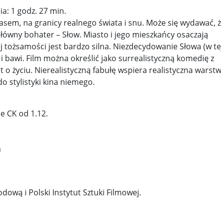
ia: 1 godz. 27 min.
y woj ...
Świat u stóp Trumpa. Negocjuj albo płać 50 proc. ...
zasem, na granicy realnego świata i snu. Może się wydawać, 
ć główny bohater – Słow. Miasto i jego mieszkańcy osaczają
 pr ...
Radioaktywne gniazdo os odkryto w dawnych zakładac ...
ej tożsamości jest bardzo silna. Niezdecydowanie Słowa (w tej
 bawi. Film można określić jako surrealistyczną komedię z
y ...
Ciężka noc w Kijowie. Rosja dwa razy uderzała z po ...
t o życiu. Nierealistyczną fabułę wspiera realistyczna warst
ic ...
Donaldowi Trumpowi udało się zapobiec wojnie. Cła ...
do stylistyki kina niemego.
a ...
Sensy Powstania Warszawskiego ...
Nie ma patriotyzmu b
e CK od 1.12.
Wspólnota w chwili ciszy ...
Perspektywa świadka, perspektywa o
k wśród ceglanych murów ...
Gazowe Imperium Warszawy ...
a
mi ...
Wielka Brytania: Lesbijka została arcybiskupem. Pi ...
Kom
konspiracji ...
Kolejne kontrowersje wokół RARS. Po zmianie preze
ową i Polski Instytut Sztuki Filmowej.
on ...
Powstańcy w Skierniewicach ...
Dymisja premiera Litwy. 