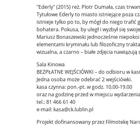
"Ederly" (2015) reż. PIotr Dumała, czas trwan
Donald Trump żąda porozumienia, które zakończ
Tytułowe Ederly to miasto istniejące poza c
istnieje tylko po to, by mógł do niego trafi
Sławomir Mentzen: Migracja legalna również jest
bohatera. Pokusa, by uległ i wyzbył się swoj
Mariusz Bonaszewski jednocześnie niepokoi i
Dni Konia Arabskiego 2025 – pasja, tradycja i prz
elementami kryminału lub filozoficzny trakta
Zełenski chciał rozmawiać z Nawrockim. Ukraina l
wizualna, a czarno – białe zdjęcia nawiązują 
Sala Kinowa
Presja na Izrael rośnie. Kolejny kraj G7 zapowiad
BEZPŁATNE WEJŚCIÓWKI – do odbioru w kasi
Powstanie to nie jest zamknięta karta historii ...
Jedna osoba może odebrać 2 wejściówki.
kasa czynna: pon.-pt. w godz. 10.00-19.00
Walka z okupantem, walka z ogniem ...
Ratune
oraz na godzinę przed w miejscu wydarzeni
tel.: 81 466 61 40
Zaproszenie. Spacer z historią: „Warszawa ślada
e-mail: kasa@ck.lublin.pl
Cyniczne współczucie dla ofiar ...
Socjaliści w 
Projekt dofinansowany przez Filmotekę Narod
Leszek Miller wieszczy koniec Polski 2050. „Szym