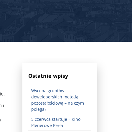
jna Rosji z Ukrainą. Dzień 1254 ...
Ostatnie wpisy
Wycena gruntów
ie.
deweloperskich metodą
pozostałościową – na czym
 i
polega?
m
5 czerwca startuje – Kino
Najstarsza muzyka świata ...
Plenerowe Perła