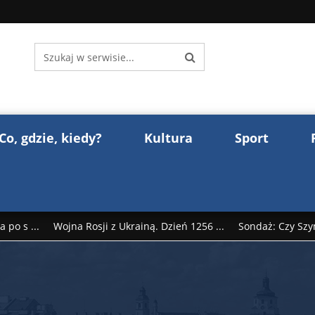
Co, gdzie, kiedy?
Kultura
Sport
 po s ...
Wojna Rosji z Ukrainą. Dzień 1256 ...
Sondaż: Czy Szy
rump reaguje na słowa Dmitrija Miedwiediew ...
Donald Trump z
śl ...
Polak premierem Litwy? Robert Duchniewicz na krótk ...
zy TV ...
ABW zatrzymała szpiega. „Dopadniemy każdego. Racze .