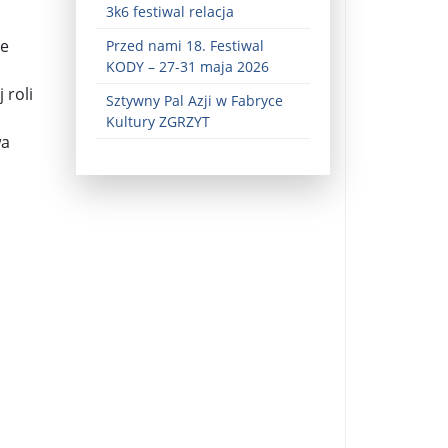
3k6 festiwal relacja
że
Przed nami 18. Festiwal
KODY – 27-31 maja 2026
 roli
Sztywny Pal Azji w Fabryce
Kultury ZGRZYT
wa
ez zaangażowania ...
fiary ...
Zaproszenie na wystawę: „Uciec z piekła” ...
u potrzebne są historyczne śledztwa ...
s ...
Gintautas Paluckas odchodz ...