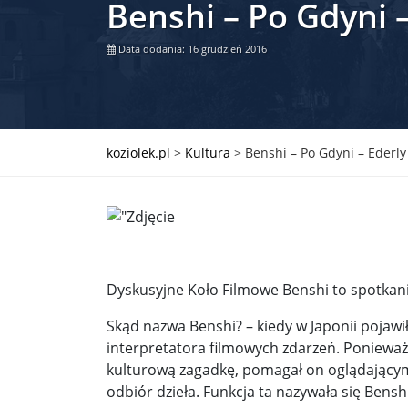
Benshi – Po Gdyni –
Władimir Putin po ultimatum Donalda Trumpa: U
Data dodania: 16 grudzień 2016
Przemysław Czarnek ujawnia, z jakimi partiami Pi
Są wyniki rekrytacji na SGGW. Uczelnia będzie wa
Były prezydent Korei Płd. nie dał się przesłuchać.
koziolek.pl
>
Kultura
>
Benshi – Po Gdyni – Ederly
Robert Wilson nie żyje. Pracował z Lady Gagą, To
Pierwszy kraj UE zakazuje eksportu broni do Izrae
Okrągły stół na Białorusi? Przeciwnicy Łukaszenki
Dyskusyjne Koło Filmowe Benshi to spotkani
Grażyna Torbicka: Kocham kino, ale kocham też t
Skąd nazwa Benshi? – kiedy w Japonii pojawi
Estera Flieger: Nie znoszę dyskusji o sensie Pows
interpretatora filmowych zdarzeń. Ponieważ 
kulturową zagadkę, pomagał on oglądającym
Michał Szułdrzyński: Z popiołów aż do chmur. Wa
odbiór dzieła. Funkcja ta nazywała się Bensh
Karol Nawrocki zakończył prace nad strukturą ka