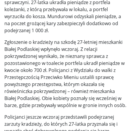
sprawczyni. 27-latka ukradła pieniądze z portfela
koleżanki, z którą przebywała w lokalu, a portfel
wyrzuciła do kosza. Mundurowi odzyskali pieniądze, a
na poczet grożącej kary zabezpieczyli dodatkowo od
podejrzanej 1 000 zł.
Zgłoszenie o kradzieży na szkodę 27-letniej mieszkanki
Białej Podlaskiej wpłynęło wczoraj. Z relacji
pokrzywdzonej wynikało, że nieznany sprawca z
pozostawionego w toalecie portfela ukradł pieniądze w
kwocie około 700 zł. Policjanci z Wydziału do walki z
Przestępczością Przeciwko Mieniu ustalili sprawcę
powyższego przestępstwa, którym okazała się
rówieśniczka pokrzywdzonej – również mieszkanka
Białej Podlaskiej. Obie kobiety poznały się wcześniej w
barze, gdzie przebywały wspólnie w gronie innych osób.
Policjanci jeszcze wczoraj przedstawili podejrzanej
zarzuty kradzieży, do których 27-latka przyznała się i
wyraziła chęć dobrowolnego poddania się karze.