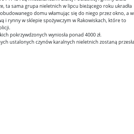
ze, ta sama grupa nieletnich w lipcu bieżącego roku ukradła
y woj ...
Świat u stóp Trumpa. Negocjuj albo płać 50 proc. ...
owobudowanego domu włamując się do niego przez okno, a w
wą i rynny w sklepie spożywczym w Rakowiskach, które to
 pr ...
Radioaktywne gniazdo os odkryto w dawnych zakładac ...
icji.
kich pokrzywdzonych wyniosła ponad 4000 zł.
y ...
Ciężka noc w Kijowie. Rosja dwa razy uderzała z po ...
ych ustalonych czynów karalnych nieletnich zostaną przesł
ic ...
Donaldowi Trumpowi udało się zapobiec wojnie. Cła ...
a ...
Sensy Powstania Warszawskiego ...
Nie ma patriotyzmu b
Wspólnota w chwili ciszy ...
Perspektywa świadka, perspektywa o
k wśród ceglanych murów ...
Gazowe Imperium Warszawy ...
mi ...
Wielka Brytania: Lesbijka została arcybiskupem. Pi ...
Kom
konspiracji ...
Kolejne kontrowersje wokół RARS. Po zmianie preze
on ...
Powstańcy w Skierniewicach ...
Dymisja premiera Litwy. 