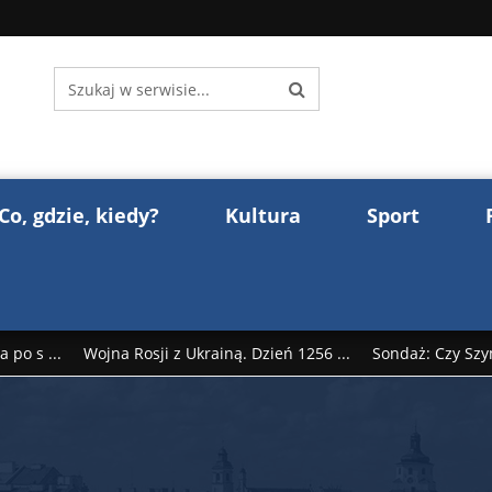
Co, gdzie, kiedy?
Kultura
Sport
 po s ...
Wojna Rosji z Ukrainą. Dzień 1256 ...
Sondaż: Czy Szy
rump reaguje na słowa Dmitrija Miedwiediew ...
Donald Trump z
śl ...
Polak premierem Litwy? Robert Duchniewicz na krótk ...
zy TV ...
ABW zatrzymała szpiega. „Dopadniemy każdego. Racze .