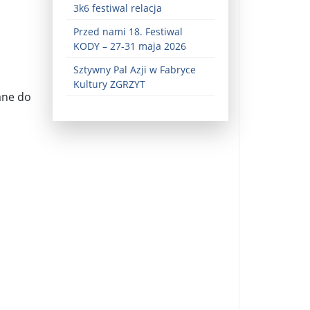
3k6 festiwal relacja
Przed nami 18. Festiwal
KODY – 27-31 maja 2026
Sztywny Pal Azji w Fabryce
Kultury ZGRZYT
ane do
ez zaangażowania ...
fiary ...
Zaproszenie na wystawę: „Uciec z piekła” ...
u potrzebne są historyczne śledztwa ...
s ...
Gintautas Paluckas odchodz ...