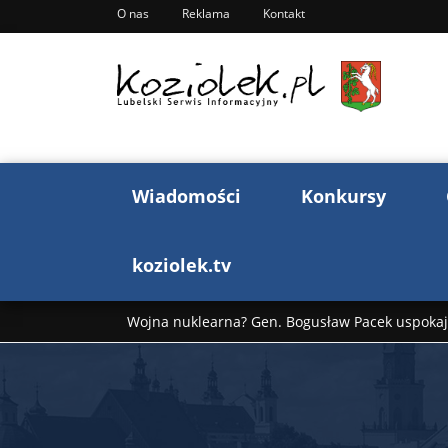
O nas
Reklama
Kontakt
Wiadomości
Konkursy
koziolek.tv
Wojna nuklearna? Gen. Bogusław Pacek uspokaja
Wojna Rosji z Ukrainą. Dzień 1255 ...
Donald T
„Ciao, Goethe!”: Jacek Cygan w podróży do Włoch 
Bogusław Chrabota: Błazeństwa Andrzeja Dudy c