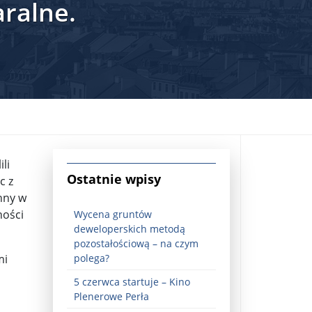
aralne.
li
jna Rosji z Ukrainą. Dzień 1254 ...
Ostatnie wpisy
c z
ynny w
ności
Wycena gruntów
deweloperskich metodą
pozostałościową – na czym
mi
polega?
5 czerwca startuje – Kino
Najstarsza muzyka świata ...
Plenerowe Perła