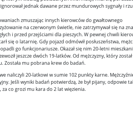
ignorował jednak dawane przez mundurowych sygnały i rzuc
y woj ...
Świat u stóp Trumpa. Negocjuj albo płać 50 proc. ...
zyżowaniach zmuszając innych kierowców do gwałtownego
 pr ...
Radioaktywne gniazdo os odkryto w dawnych zakładac ...
rzyżowanie na czerwonym świetle, nie zatrzymywał się na zn
łych i przed przejściami dla pieszych. W pewnej chwili kier
y ...
Ciężka noc w Kijowie. Rosja dwa razy uderzała z po ...
tarł się o latarnię. Gdy pojazd odmówił posłuszeństwa, męż
 dopadli go funkcjonariusze. Okazał się nim 20-letni mieszkan
ic ...
Donaldowi Trumpowi udało się zapobiec wojnie. Cła ...
woził jeszcze dwóch 19-latków. Od mężczyzny, który został
a ...
Sensy Powstania Warszawskiego ...
Nie ma patriotyzmu b
lu. Została mu pobrana krew do badań.
Wspólnota w chwili ciszy ...
Perspektywa świadka, perspektywa o
we naliczyli 20-latkowi w sumie 102 punkty karne. Mężczyźni
ny. Jeśli wyniki badań potwierdzą, że był pijany, odpowie ta
k wśród ceglanych murów ...
Gazowe Imperium Warszawy ...
za co grozi mu kara do 2 lat więzienia.
mi ...
Wielka Brytania: Lesbijka została arcybiskupem. Pi ...
Kom
konspiracji ...
Kolejne kontrowersje wokół RARS. Po zmianie preze
on ...
Powstańcy w Skierniewicach ...
Dymisja premiera Litwy. 