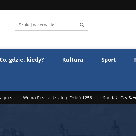
Co, gdzie, kiedy?
Kultura
Sport
 po s ...
Wojna Rosji z Ukrainą. Dzień 1256 ...
Sondaż: Czy Szy
rump reaguje na słowa Dmitrija Miedwiediew ...
Donald Trump z
śl ...
Polak premierem Litwy? Robert Duchniewicz na krótk ...
zy TV ...
ABW zatrzymała szpiega. „Dopadniemy każdego. Racze .