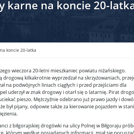
ty karne na koncie 20-latk
krain ...
TSUE uderza w plan Giorgii Meloni, by odsyłać imig ...
S ...
Nowa metoda walki z kłusownictwem. Nosorożcom wstr ...
lc ...
Sondaż na Węgrzech: Viktor Orbán ma powody do niep ...
 ...
Nieznane tajemnice Powstania Warszawskiego. Jan Oł ...
 na koncie 20-latka
me ...
Salwador: Prezydent będzie mógł rządzić do śmierci ...
zego wieczora 20-letni mieszkaniec powiatu niżańskiego.
l ...
Donald Trump zaostrza wojnę celną z Kanadą. Biały ...
Wo
ą drogową kilkakrotnie wyprzedzał na skrzyżowaniach, przej
ał na podwójnych liniach ciągłych i przed przejściami dla
 ...
Demokraci uczą się nowego języka. Wzorują się na D ...
el uderzył w znak drogowy i otarł się o latarnię. Pirat drog
eat ...
Sondaż: Czy Powstanie Warszawskie było potrzebne i ...
iekać pieszo. Mężczyźnie odebrano już prawo jazdy i dow
, że był pijany, odpowie także za kierowanie pojazdem w stan
t ...
Wanda Traczyk-Stawska: Szczucie dziś na Niemców to ...
ięzienia.
rsz ...
Kard. Konrad Krajewski o słowach „Polska dla Polak ...
nci z biłgorajskiej drogówki na ulicy Polnej w Biłgoraju prób
ę, którym według posiadanych informacji, miał się porusza
nce ...
Urszula Rusecka z PiS krytykuje Grzegorza Brauna. ...