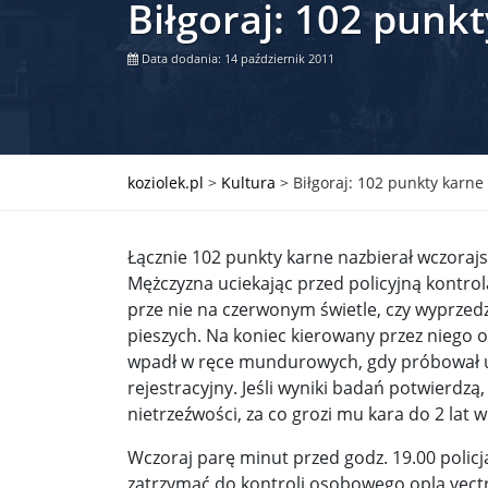
Biłgoraj: 102 punk
Władimir Putin po ultimatum Donalda Trumpa: U
Data dodania: 14 październik 2011
Przemysław Czarnek ujawnia, z jakimi partiami Pi
Są wyniki rekrytacji na SGGW. Uczelnia będzie wa
Były prezydent Korei Płd. nie dał się przesłuchać.
koziolek.pl
>
Kultura
>
Biłgoraj: 102 punkty karne
Robert Wilson nie żyje. Pracował z Lady Gagą, To
Łącznie 102 punkty karne nazbierał wczorajs
Pierwszy kraj UE zakazuje eksportu broni do Izrae
Mężczyzna uciekając przed policyjną kontrol
prze nie na czerwonym świetle, czy wyprzedz
Okrągły stół na Białorusi? Przeciwnicy Łukaszenki
pieszych. Na koniec kierowany przez niego op
Grażyna Torbicka: Kocham kino, ale kocham też t
wpadł w ręce mundurowych, gdy próbował uc
rejestracyjny. Jeśli wyniki badań potwierdzą
Estera Flieger: Nie znoszę dyskusji o sensie Pows
nietrzeźwości, za co grozi mu kara do 2 lat w
Michał Szułdrzyński: Z popiołów aż do chmur. Wa
Wczoraj parę minut przed godz. 19.00 policja
zatrzymać do kontroli osobowego opla vectr
Karol Nawrocki zakończył prace nad strukturą ka