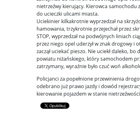
nietrzeźwy kierujący. Kierowca samochodu z
Donald Trump żąda porozumienia, które zakończ
do ucieczki ulicami miasta.
Uciekinier kilkakrotnie wyprzedzał na skr
Sławomir Mentzen: Migracja legalna również jest
hamowania, trzykrotnie przejechał przez sk
STOP, wyprzedzał na podwójnych liniach ciąg
Dni Konia Arabskiego 2025 – pasja, tradycja i prz
przez niego opel uderzył w znak drogowy i o
zaczął uciekać pieszo. Nie uciekł daleko, bo
Zełenski chciał rozmawiać z Nawrockim. Ukraina l
powiatu niżańskiego, który samochodem prze
Presja na Izrael rośnie. Kolejny kraj G7 zapowiad
zatrzymany, wyraźnie było czuć woń alkoho
Powstanie to nie jest zamknięta karta historii ...
Policjanci za popełnione przewinienia drogo
odebrano już prawo jazdy i dowód rejestracyj
Walka z okupantem, walka z ogniem ...
Ratune
kierowanie pojazdem w stanie nietrzeźwości, 
Zaproszenie. Spacer z historią: „Warszawa ślada
Cyniczne współczucie dla ofiar ...
Socjaliści w 
Leszek Miller wieszczy koniec Polski 2050. „Szym