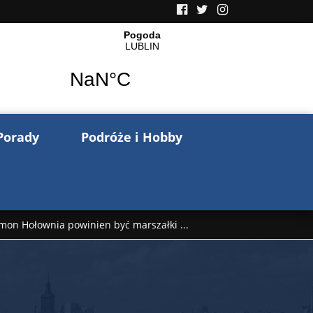
Porady
Podróże i Hobby
mon Hołownia powinien być marszałki ...
nów pisze o wojnie na Ukrainie. Wspo ...
..