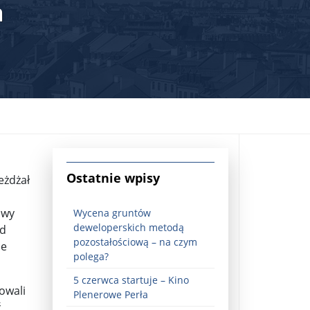
a
jna Rosji z Ukrainą. Dzień 1254 ...
Ostatnie wpisy
eżdżał
owy
Wycena gruntów
deweloperskich metodą
ód
pozostałościową – na czym
ie
polega?
5 czerwca startuje – Kino
Najstarsza muzyka świata ...
owali
Plenerowe Perła
ć