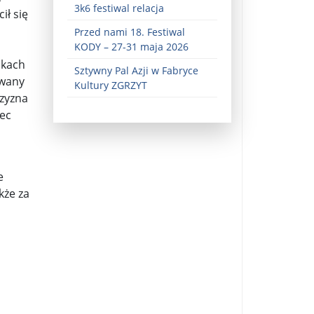
3k6 festiwal relacja
ił się
Przed nami 18. Festiwal
KODY – 27-31 maja 2026
akach
Sztywny Pal Azji w Fabryce
owany
Kultury ZGRZYT
czyzna
iec
ez zaangażowania ...
fiary ...
e
kże za
Zaproszenie na wystawę: „Uciec z piekła” ...
u potrzebne są historyczne śledztwa ...
s ...
Gintautas Paluckas odchodz ...