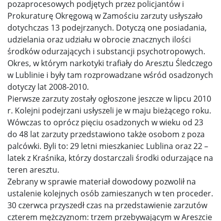
pozaprocesowych podjętych przez policjantów i
Prokuraturę Okręgową w Zamościu zarzuty usłyszało
dotychczas 13 podejrzanych. Dotyczą one posiadania,
udzielania oraz udziału w obrocie znacznych ilości
środków odurzających i substancji psychotropowych.
Okres, w którym narkotyki trafiały do Aresztu Śledczego
w Lublinie i były tam rozprowadzane wśród osadzonych
dotyczy lat 2008-2010.
Pierwsze zarzuty zostały ogłoszone jeszcze w lipcu 2010
r. Kolejni podejrzani usłyszeli je w maju bieżącego roku.
Wówczas to oprócz pięciu osadzonych w wieku od 23
do 48 lat zarzuty przedstawiono także osobom z poza
palcówki. Byli to: 29 letni mieszkaniec Lublina oraz 22 –
latek z Kraśnika, którzy dostarczali środki odurzające na
teren aresztu.
Zebrany w sprawie materiał dowodowy pozwolił na
ustalenie kolejnych osób zamieszanych w ten proceder.
30 czerwca przyszedł czas na przedstawienie zarzutów
czterem mężczyznom: trzem przebywającym w Areszcie