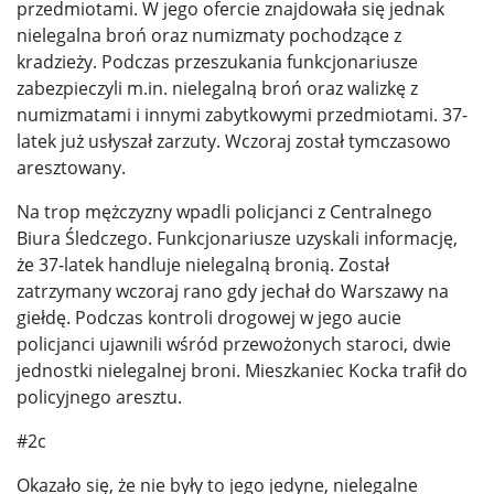
przedmiotami. W jego ofercie znajdowała się jednak
nielegalna broń oraz numizmaty pochodzące z
kradzieży. Podczas przeszukania funkcjonariusze
zabezpieczyli m.in. nielegalną broń oraz walizkę z
numizmatami i innymi zabytkowymi przedmiotami. 37-
latek już usłyszał zarzuty. Wczoraj został tymczasowo
aresztowany.
Na trop mężczyzny wpadli policjanci z Centralnego
Biura Śledczego. Funkcjonariusze uzyskali informację,
że 37-latek handluje nielegalną bronią. Został
zatrzymany wczoraj rano gdy jechał do Warszawy na
giełdę. Podczas kontroli drogowej w jego aucie
policjanci ujawnili wśród przewożonych staroci, dwie
jednostki nielegalnej broni. Mieszkaniec Kocka trafił do
policyjnego aresztu.
#2c
Okazało się, że nie były to jego jedyne, nielegalne