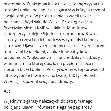
przedmioty. Funkcjonariusze ustalili, że mężczyzna na
terenie Lublina posiadał kilka garaży w których trzymał
swoje zdobycze. W przeszukaniach wzięli udział
policjanci z Wydziału do Walki z Przestępczością
Przeciwko Mieniu KMP w Lublinie. Mundurowi
zabezpieczyli kolejne 5 jednostek broni oraz 8 sztuk
istotnych części do ich budowy w tym lufy i komory
zamkowe. Ujawnili także albumy oraz klasery ze starymi
monetami i znaczkami, a także inne zabytkowe
przedmioty. Większość z nich pochodziła z kradzieży z
włamaniem do której doszło na przełomie lipca i
sierpnia br. w Lublinie. Pokrzywdzony w tej sprawie 50-
latek wycenił ich wartość na kwotę 140 tys. złotych.
Wczoraj rozpoznał swoje przedmioty.
#3c
W jednym z garaży należących do zatrzymanego,
policjanci ujawnili również nielegalne papierosy