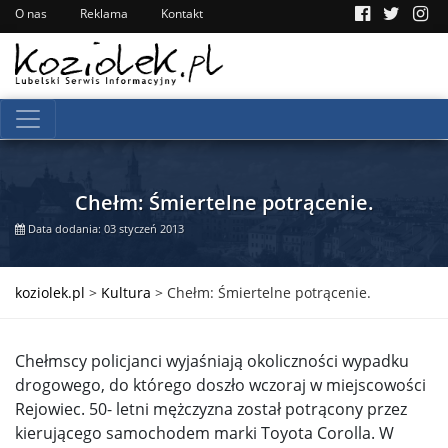
O nas
Reklama
Kontakt
Chełm: Śmiertelne potrącenie.
Data dodania: 03 styczeń 2013
koziolek.pl
>
Kultura
>
Chełm: Śmiertelne potrącenie.
Chełmscy policjanci wyjaśniają okoliczności wypadku
drogowego, do którego doszło wczoraj w miejscowości
Rejowiec. 50- letni mężczyzna został potrącony przez
kierującego samochodem marki Toyota Corolla. W