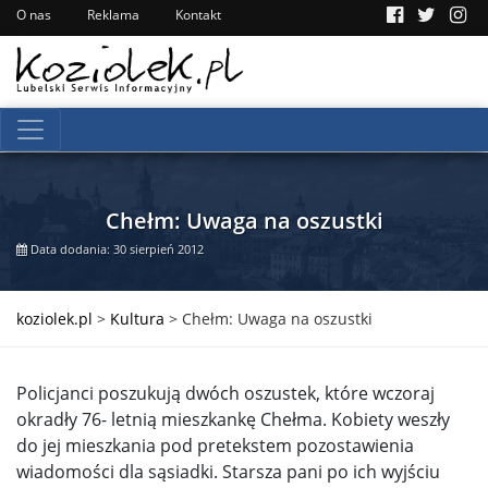
O nas
Reklama
Kontakt
Chełm: Uwaga na oszustki
Data dodania: 30 sierpień 2012
koziolek.pl
>
Kultura
>
Chełm: Uwaga na oszustki
Policjanci poszukują dwóch oszustek, które wczoraj
okradły 76- letnią mieszkankę Chełma. Kobiety weszły
do jej mieszkania pod pretekstem pozostawienia
wiadomości dla sąsiadki. Starsza pani po ich wyjściu