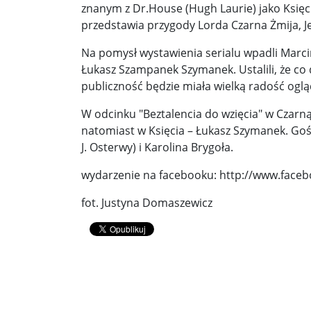
znanym z Dr.House (Hugh Laurie) jako Księci
przedstawia przygody Lorda Czarna Żmija, Jeg
Donald Trump żąda porozumienia, które zakończ
Na pomysł wystawienia serialu wpadli Marcin
Sławomir Mentzen: Migracja legalna również jest
Łukasz Szampanek Szymanek. Ustalili, że co
publiczność będzie miała wielką radość ogl
Dni Konia Arabskiego 2025 – pasja, tradycja i prz
W odcinku "Beztalencia do wzięcia" w Czarną 
Zełenski chciał rozmawiać z Nawrockim. Ukraina l
natomiast w Księcia – Łukasz Szymanek. Goś
Presja na Izrael rośnie. Kolejny kraj G7 zapowiad
J. Osterwy) i Karolina Brygoła.
Powstanie to nie jest zamknięta karta historii ...
wydarzenie na facebooku: http://www.fac
Walka z okupantem, walka z ogniem ...
Ratune
fot. Justyna Domaszewicz
Zaproszenie. Spacer z historią: „Warszawa ślada
Cyniczne współczucie dla ofiar ...
Socjaliści w 
Leszek Miller wieszczy koniec Polski 2050. „Szym