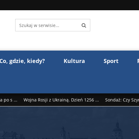
Co, gdzie, kiedy?
Kultura
Sport
 po s ...
Wojna Rosji z Ukrainą. Dzień 1256 ...
Sondaż: Czy Szy
rump reaguje na słowa Dmitrija Miedwiediew ...
Donald Trump z
śl ...
Polak premierem Litwy? Robert Duchniewicz na krótk ...
zy TV ...
ABW zatrzymała szpiega. „Dopadniemy każdego. Racze .