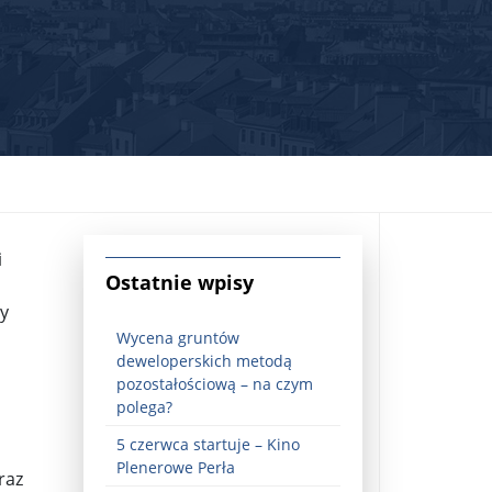
i
jna Rosji z Ukrainą. Dzień 1254 ...
Ostatnie wpisy
ły
Wycena gruntów
deweloperskich metodą
pozostałościową – na czym
polega?
5 czerwca startuje – Kino
Najstarsza muzyka świata ...
Plenerowe Perła
raz