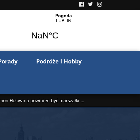
Porady
Podróże i Hobby
mon Hołownia powinien być marszałki ...
nów pisze o wojnie na Ukrainie. Wspo ...
..