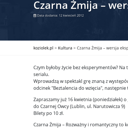
Czarna Żmija – we
Władimir Putin po ultimatum Donalda Trumpa: U
Data dodania: 12 kwiecień 2012
Przemysław Czarnek ujawnia, z jakimi partiami Pi
Są wyniki rekrytacji na SGGW. Uczelnia będzie wa
Były prezydent Korei Płd. nie dał się przesłuchać.
koziolek.pl
>
Kultura
>
Czarna Żmija – wersja ek
Robert Wilson nie żyje. Pracował z Lady Gagą, To
Czym byłoby życie bez eksperymentów? Na to
Pierwszy kraj UE zakazuje eksportu broni do Izrae
serialu.
Wprowadzą w spektakl grę znaną z występów 
Okrągły stół na Białorusi? Przeciwnicy Łukaszenki
odcinek "Beztalencia do wzięcia", następnie 
Grażyna Torbicka: Kocham kino, ale kocham też t
Zapraszamy już 16 kwietnia (poniedziałek) o
Estera Flieger: Nie znoszę dyskusji o sensie Pows
do Czarnej Owcy (Lublin, ul. Narutowicza 9)
Bilety po 10 zł.
Michał Szułdrzyński: Z popiołów aż do chmur. Wa
Czarna Żmija – Rozważny i romantyczny to k
Karol Nawrocki zakończył prace nad strukturą ka