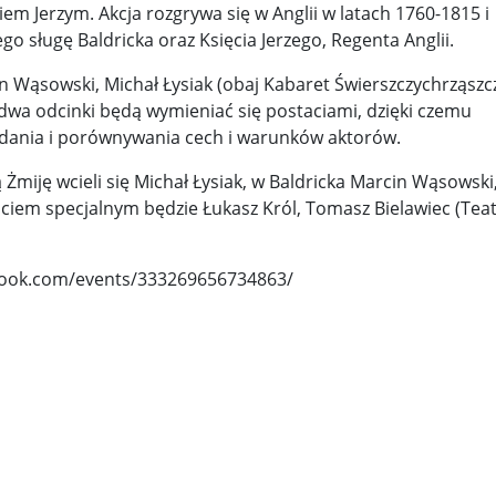
em Jerzym. Akcja rozgrywa się w Anglii w latach 1760-1815 i
o sługę Baldricka oraz Księcia Jerzego, Regenta Anglii.
y woj ...
Świat u stóp Trumpa. Negocjuj albo płać 50 proc. ...
 Wąsowski, Michał Łysiak (obaj Kabaret Świerszczychrząszcz
 pr ...
Radioaktywne gniazdo os odkryto w dawnych zakładac ...
 dwa odcinki będą wymieniać się postaciami, dzięki czemu
ądania i porównywania cech i warunków aktorów.
y ...
Ciężka noc w Kijowie. Rosja dwa razy uderzała z po ...
Żmiję wcieli się Michał Łysiak, w Baldricka Marcin Wąsowski
ic ...
Donaldowi Trumpowi udało się zapobiec wojnie. Cła ...
ciem specjalnym będzie Łukasz Król, Tomasz Bielawiec (Teat
a ...
Sensy Powstania Warszawskiego ...
Nie ma patriotyzmu b
Wspólnota w chwili ciszy ...
Perspektywa świadka, perspektywa o
ebook.com/events/333269656734863/
k wśród ceglanych murów ...
Gazowe Imperium Warszawy ...
mi ...
Wielka Brytania: Lesbijka została arcybiskupem. Pi ...
Kom
konspiracji ...
Kolejne kontrowersje wokół RARS. Po zmianie preze
on ...
Powstańcy w Skierniewicach ...
Dymisja premiera Litwy. 