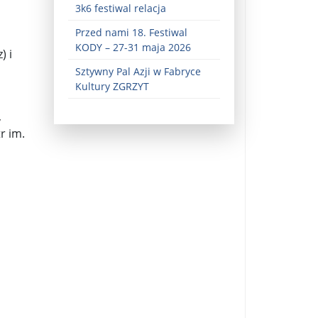
3k6 festiwal relacja
Przed nami 18. Festiwal
KODY – 27-31 maja 2026
) i
Sztywny Pal Azji w Fabryce
Kultury ZGRZYT
,
r im.
ez zaangażowania ...
fiary ...
Zaproszenie na wystawę: „Uciec z piekła” ...
u potrzebne są historyczne śledztwa ...
s ...
Gintautas Paluckas odchodz ...