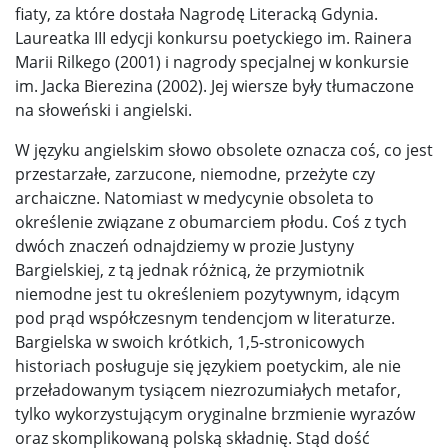
fiaty, za które dostała Nagrodę Literacką Gdynia.
Laureatka III edycji konkursu poetyckiego im. Rainera
Marii Rilkego (2001) i nagrody specjalnej w konkursie
im. Jacka Bierezina (2002). Jej wiersze były tłumaczone
na słoweński i angielski.
W języku angielskim słowo obsolete oznacza coś, co jest
przestarzałe, zarzucone, niemodne, przeżyte czy
archaiczne. Natomiast w medycynie obsoleta to
określenie związane z obumarciem płodu. Coś z tych
dwóch znaczeń odnajdziemy w prozie Justyny
Bargielskiej, z tą jednak różnicą, że przymiotnik
niemodne jest tu określeniem pozytywnym, idącym
pod prąd współczesnym tendencjom w literaturze.
Bargielska w swoich krótkich, 1,5-stronicowych
historiach posługuje się językiem poetyckim, ale nie
przeładowanym tysiącem niezrozumiałych metafor,
tylko wykorzystującym oryginalne brzmienie wyrazów
oraz skomplikowaną polską składnię. Stąd dość