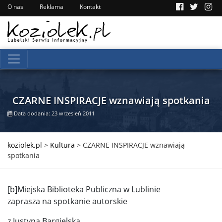
O nas
Reklama
Kontakt
CZARNE INSPIRACJE wznawiają spotkania
Data dodania: 23 wrzesień 2011
koziolek.pl
>
Kultura
>
CZARNE INSPIRACJE wznawiają
spotkania
[b]Miejska Biblioteka Publiczna w Lublinie
zaprasza na spotkanie autorskie
z Justyną Bargielską