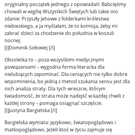
oryginalny początek jednego z opowiadań: Babcięśmy
chowali w wigilię Wszystkich Świętych lub takie oto
zdanie: Przyszły jehowe z folderkami królestwa
niebieskiego, a ja myślałam, że to komisja, żeby mi
zabrać dzieci za chodzenie do południa w koszuli
nocnej.
[i]Dominik Sołowiej [/i]
Obsoletka to – poza wszystkimi medycznymi
powiązaniami – wygodna forma literacka dla
nielubiących zapominać. Dla ceniących nie tylko dobre
wspomnienia, bo jedną z metod szukania sensu jest dla
nich analiza straty. Dla tych wreszcie, którym
świadomość, że strata może nadejść w każdej chwili z
każdej strony – pomaga osiągnąć szczęście.
[i]Justyna Bargielska [/i]
Bargielska wymiata: językowo, światopoglądowo i
matkopoglądowo. Jeżeli ktoś w życiu zajmuje się