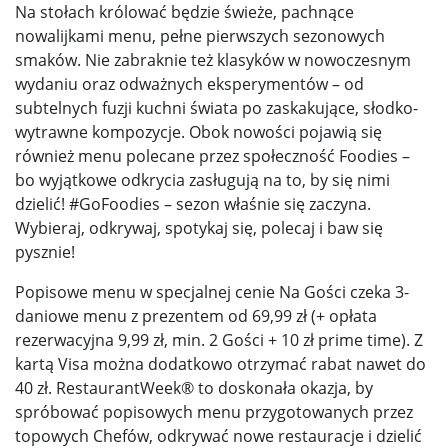
Na stołach królować będzie świeże, pachnące
nowalijkami menu, pełne pierwszych sezonowych
smaków. Nie zabraknie też klasyków w nowoczesnym
wydaniu oraz odważnych eksperymentów – od
subtelnych fuzji kuchni świata po zaskakujące, słodko-
wytrawne kompozycje. Obok nowości pojawią się
również menu polecane przez społeczność Foodies –
bo wyjątkowe odkrycia zasługują na to, by się nimi
dzielić! #GoFoodies – sezon właśnie się zaczyna.
Wybieraj, odkrywaj, spotykaj się, polecaj i baw się
pysznie!
Popisowe menu w specjalnej cenie Na Gości czeka 3-
daniowe menu z prezentem od 69,99 zł (+ opłata
rezerwacyjna 9,99 zł, min. 2 Gości + 10 zł prime time). Z
kartą Visa można dodatkowo otrzymać rabat nawet do
40 zł. RestaurantWeek® to doskonała okazja, by
spróbować popisowych menu przygotowanych przez
topowych Chefów, odkrywać nowe restauracje i dzielić