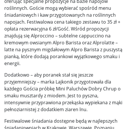
oferując specjalne propozycje na bazie napojów
roślinnych. Goście mogą wybierać spośród menu
śniadaniowych i kaw przygotowanych na roślinnych
napojach. Festiwalowa cena takiego zestawu to 35 zł +
opłata rezerwacyjna 6 zł/Gość. Wśród propozycji
znajdują się Alproccino – subtelne cappuccino na
kremowym owsianym Alpro Barista oraz Alprolatte –
latte na pysznym migdałowym Alpro Barista z puszystą
pianką, które dodają porankowi wyjątkowego smaku i
energii.
Dodatkowo – aby poranek stał się jeszcze
przyjemniejszy – marka Lajkonik przygotowała dla
każdego Gościa próbkę Mini Paluchów Dobry Chrup o
smaku musztardy z miodem. Jest to pyszna,
intensywnie przyprawiona przekąska wypiekana z mąki
pełnoziarnistej z dodatkiem ziaren lnu.
Festiwalowe śniadania dostępne będą w najlepszych
śniadaniowniach w Krakowie, Warszawie, Poznaniu,