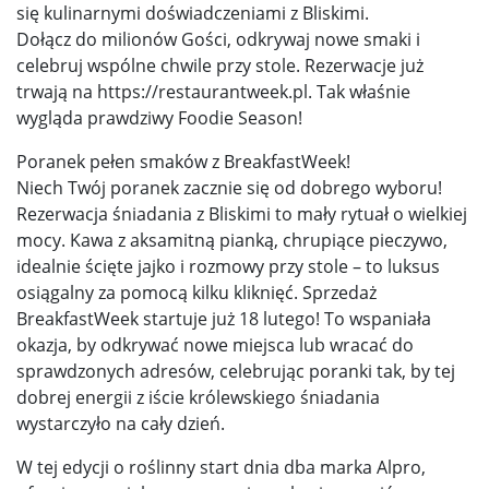
się kulinarnymi doświadczeniami z Bliskimi.
Dołącz do milionów Gości, odkrywaj nowe smaki i
celebruj wspólne chwile przy stole. Rezerwacje już
trwają na https://restaurantweek.pl. Tak właśnie
wygląda prawdziwy Foodie Season!
Poranek pełen smaków z BreakfastWeek!
Niech Twój poranek zacznie się od dobrego wyboru!
Rezerwacja śniadania z Bliskimi to mały rytuał o wielkiej
mocy. Kawa z aksamitną pianką, chrupiące pieczywo,
idealnie ścięte jajko i rozmowy przy stole – to luksus
osiągalny za pomocą kilku kliknięć. Sprzedaż
BreakfastWeek startuje już 18 lutego! To wspaniała
okazja, by odkrywać nowe miejsca lub wracać do
sprawdzonych adresów, celebrując poranki tak, by tej
dobrej energii z iście królewskiego śniadania
wystarczyło na cały dzień.
W tej edycji o roślinny start dnia dba marka Alpro,