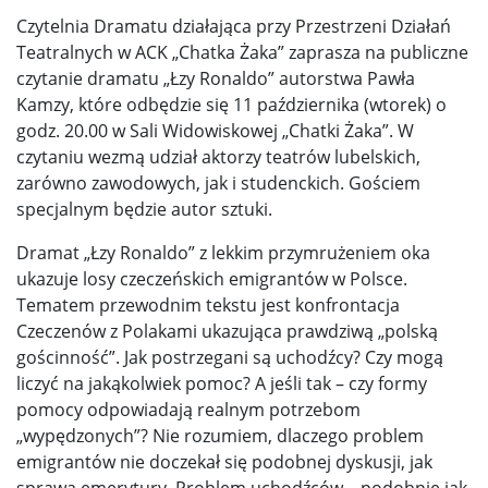
Czytelnia Dramatu działająca przy Przestrzeni Działań
Teatralnych w ACK „Chatka Żaka” zaprasza na publiczne
czytanie dramatu „Łzy Ronaldo” autorstwa Pawła
Kamzy, które odbędzie się 11 października (wtorek) o
godz. 20.00 w Sali Widowiskowej „Chatki Żaka”. W
czytaniu wezmą udział aktorzy teatrów lubelskich,
zarówno zawodowych, jak i studenckich. Gościem
specjalnym będzie autor sztuki.
Dramat „Łzy Ronaldo” z lekkim przymrużeniem oka
ukazuje losy czeczeńskich emigrantów w Polsce.
Tematem przewodnim tekstu jest konfrontacja
Czeczenów z Polakami ukazująca prawdziwą „polską
gościnność”. Jak postrzegani są uchodźcy? Czy mogą
liczyć na jakąkolwiek pomoc? A jeśli tak – czy formy
pomocy odpowiadają realnym potrzebom
„wypędzonych”? Nie rozumiem, dlaczego problem
emigrantów nie doczekał się podobnej dyskusji, jak
sprawa emerytury. Problem uchodźców – podobnie jak