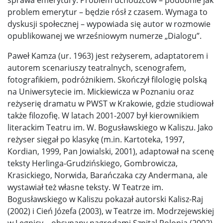
problem emerytur – będzie rósł z czasem. Wymaga to
dyskusji społecznej – wypowiada się autor w rozmowie
opublikowanej we wrześniowym numerze „Dialogu”.
Paweł Kamza (ur. 1963) jest reżyserem, adaptatorem i
autorem scenariuszy teatralnych, scenografem,
fotografikiem, podróżnikiem. Skończył filologię polską
na Uniwersytecie im. Mickiewicza w Poznaniu oraz
reżyserię dramatu w PWST w Krakowie, gdzie studiował
także filozofię. W latach 2001-2007 był kierownikiem
literackim Teatru im. W. Bogusławskiego w Kaliszu. Jako
reżyser sięgał po klasykę (m.in. Kartoteka, 1997,
Kordian, 1999, Pan Jowialski, 2001), adaptował na scenę
teksty Herlinga-Grudzińskiego, Gombrowicza,
Krasickiego, Norwida, Barańczaka czy Andermana, ale
wystawiał też własne teksty. W Teatrze im.
Bogusławskiego w Kaliszu pokazał autorski Kalisz-Raj
(2002) i Cień Józefa (2003), w Teatrze im. Modrzejewskiej
w Legnicy – obsypany nagrodami Szpital Polonia (2002),