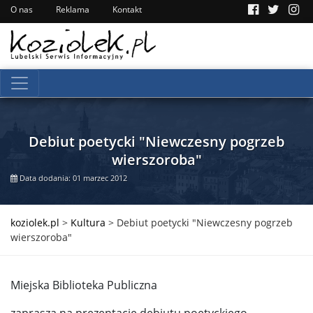
O nas
Reklama
Kontakt
Debiut poetycki "Niewczesny pogrzeb
wierszoroba"
Data dodania: 01 marzec 2012
koziolek.pl
>
Kultura
>
Debiut poetycki "Niewczesny pogrzeb
wierszoroba"
Miejska Biblioteka Publiczna
zaprasza na prezentację debiutu poetyckiego