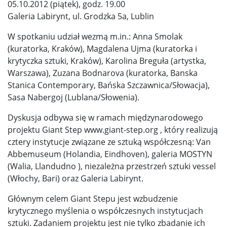
05.10.2012 (piątek), godz. 19.00
Galeria Labirynt, ul. Grodzka 5a, Lublin
W spotkaniu udział wezmą m.in.: Anna Smolak
(kuratorka, Kraków), Magdalena Ujma (kuratorka i
krytyczka sztuki, Kraków), Karolina Breguła (artystka,
Warszawa), Zuzana Bodnarova (kuratorka, Banska
Stanica Contemporary, Bańska Szczawnica/Słowacja),
Sasa Nabergoj (Lublana/Słowenia).
Dyskusja odbywa się w ramach międzynarodowego
projektu Giant Step www.giant-step.org , który realizują
cztery instytucje związane ze sztuką współczesną: Van
Abbemuseum (Holandia, Eindhoven), galeria MOSTYN
(Walia, Llandudno ), niezależna przestrzeń sztuki vessel
(Włochy, Bari) oraz Galeria Labirynt.
Głównym celem Giant Stepu jest wzbudzenie
krytycznego myślenia o współczesnych instytucjach
sztuki. Zadaniem projektu jest nie tylko zbadanie ich