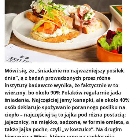
Mówi się, że „śniadanie no najważniejszy posiłek
dnia”, a z badań prowadzonych przez różne
instytuty badawcze wynika, że faktycznie w to
wierzmy, bo około 90% Polaków regularnie jada
śniadania. Najczęściej jemy kanapki, ale około 40%
osób deklaruje spożywanie porannego posiłku na
ciepło – najczęściej są to jajka pod różna postacią:
jajecznicy, na miękko, sadzone, w formie omleta, a
także jajka poche, czyli „w koszulce”. Na drugim
biegunie są Włosi, którzy rano na szybko piją