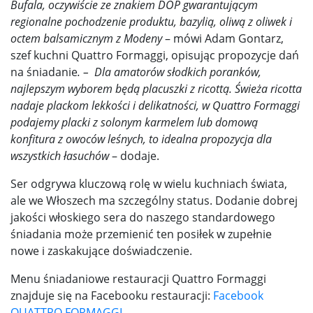
Bufala, oczywiście ze znakiem DOP gwarantującym
regionalne pochodzenie produktu, bazylią, oliwą z oliwek i
octem balsamicznym z Modeny
– mówi Adam Gontarz,
szef kuchni Quattro Formaggi, opisując propozycje dań
na śniadanie
. – Dla amatorów słodkich poranków,
najlepszym wyborem będą placuszki z ricottą. Świeża ricotta
nadaje plackom lekkości i delikatności, w Quattro Formaggi
podajemy placki z solonym karmelem lub domową
konfitura z owoców leśnych, to idealna propozycja dla
wszystkich łasuchów
– dodaje.
Ser odgrywa kluczową rolę w wielu kuchniach świata,
ale we Włoszech ma szczególny status. Dodanie dobrej
jakości włoskiego sera do naszego standardowego
śniadania może przemienić ten posiłek w zupełnie
nowe i zaskakujące doświadczenie.
Menu śniadaniowe restauracji Quattro Formaggi
znajduje się na Facebooku restauracji:
Facebook
QUATTRO FORMAGGI