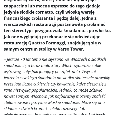
cappuccino lub mocne espresso do tego zjadają
jedynie słodkie cornetto, czyli włoską wersję
francuskiego croissanta i pędzą dalej. Jedna z
warszawskich restauracji postanowiła przełamać
ten stereotyp i przygotowała śniadania… po włosku.
Jak one wyglądają przekonacie się odwiedzając
restaurację Quattro Formaggi, znajdującą się w
samym centrum stolicy w Varso Tower.
– Jeszcze
70 lat temu nie słyszano we Włoszech o słodkich
śniadaniach, a teraz mało który Włoch wyobraża sobie
wytrawny, satysfakcjonujący początek dnia. Z
wyczaj
jedzenia szybkiego śniadania na słodko skutecznie utrwaliły
przez lata liczne cukiernie czy kawiarnie, które cieszą się z
rana niezwykłą popularnością. Jednak, co może zdziwić
nawet samych Włochów, jak najbardziej możemy znaleźć
zbilansowane i pożywne włoskie śniadanie. Może się ono
składać z dwóch kromek chleba razowego lub
wieloziarnistego, bresaoli czy szynki cotto lub też różnych