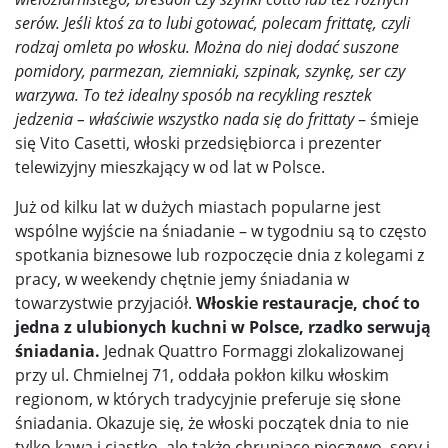
serów. Jeśli ktoś za to lubi gotować, polecam frittatę, czyli
rodzaj omleta po włosku. Można do niej dodać suszone
pomidory, parmezan, ziemniaki, szpinak, szynkę, ser czy
warzywa. To też idealny sposób na recykling resztek
jedzenia – właściwie wszystko nada się do frittaty
– śmieje
się Vito Casetti, włoski przedsiębiorca i prezenter
telewizyjny mieszkający w od lat w Polsce.
Już od kilku lat w dużych miastach popularne jest
wspólne wyjście na śniadanie – w tygodniu są to często
spotkania biznesowe lub rozpoczęcie dnia z kolegami z
pracy, w weekendy chętnie jemy śniadania w
towarzystwie przyjaciół.
Włoskie restauracje, choć to
jedna z ulubionych kuchni w Polsce, rzadko serwują
śniadania.
Jednak Quattro Formaggi zlokalizowanej
przy ul. Chmielnej 71, oddała pokłon kilku włoskim
regionom, w których tradycyjnie preferuje się słone
śniadania. Okazuje się, że włoski początek dnia to nie
tylko kawa i ciastko, ale także chrupiące pieczywo, sery i