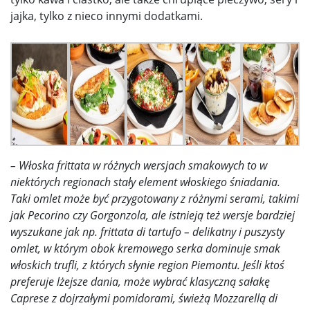
jajka, tylko z nieco innymi dodatkami.
– Włoska frittata w różnych wersjach smakowych to w
niektórych regionach stały element włoskiego śniadania.
Taki omlet może być przygotowany z różnymi serami, takimi
jak Pecorino czy Gorgonzola, ale istnieją też wersje bardziej
wyszukane jak np. frittata di tartufo – delikatny i puszysty
omlet, w którym obok kremowego serka dominuje smak
włoskich trufli, z których słynie region Piemontu. Jeśli ktoś
preferuje lżejsze dania, może wybrać klasyczną sałakę
Caprese z dojrzałymi pomidorami, świeżą Mozzarellą di