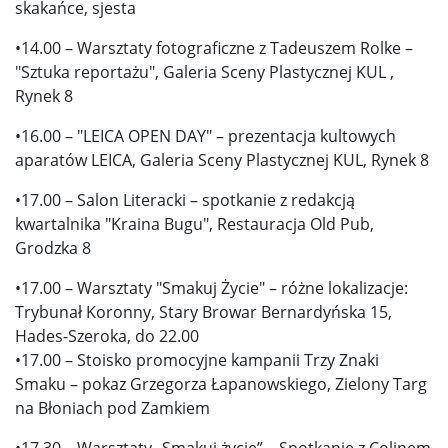
skakańce, sjesta
•14.00 – Warsztaty fotograficzne z Tadeuszem Rolke –
"Sztuka reportażu", Galeria Sceny Plastycznej KUL ,
Rynek 8
•16.00 – "LEICA OPEN DAY" – prezentacja kultowych
aparatów LEICA, Galeria Sceny Plastycznej KUL, Rynek 8
•17.00 – Salon Literacki – spotkanie z redakcją
kwartalnika "Kraina Bugu", Restauracja Old Pub,
Grodzka 8
•17.00 – Warsztaty "Smakuj Życie" – różne lokalizacje:
Trybunał Koronny, Stary Browar Bernardyńska 15,
Hades-Szeroka, do 22.00
•17.00 – Stoisko promocyjne kampanii Trzy Znaki
Smaku – pokaz Grzegorza Łapanowskiego, Zielony Targ
na Błoniach pod Zamkiem
•17.30 – Warsztaty „Smakuj życie” – Spotkanie z Colinem