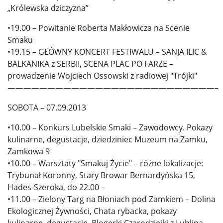
„Królewska dziczyzna”
•19.00 – Powitanie Roberta Makłowicza na Scenie
Smaku
•19.15 – GŁÓWNY KONCERT FESTIWALU – SANJA ILIC &
BALKANIKA z SERBII, SCENA PLAC PO FARZE –
prowadzenie Wojciech Ossowski z radiowej "Trójki"
——————————————————————————–
SOBOTA – 07.09.2013
•10.00 – Konkurs Lubelskie Smaki – Zawodowcy. Pokazy
kulinarne, degustacje, dziedziniec Muzeum na Zamku,
Zamkowa 9
•10.00 – Warsztaty "Smakuj Życie" – różne lokalizacje:
Trybunał Koronny, Stary Browar Bernardyńska 15,
Hades-Szeroka, do 22.00 –
•11.00 – Zielony Targ na Błoniach pod Zamkiem – Dolina
Ekologicznej Żywności, Chata rybacka, pokazy
kulinarne, degustacje, Blogerki Czarodziejki z Lublina,