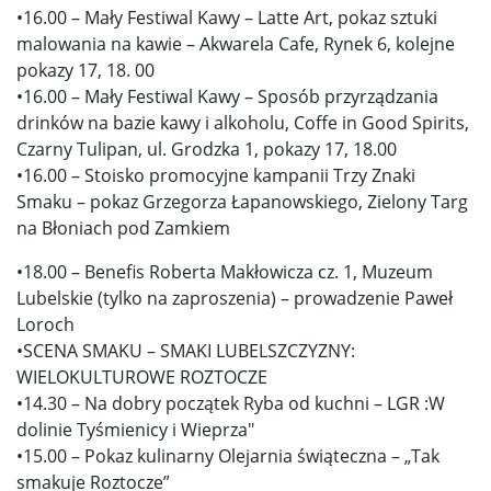
•16.00 – Mały Festiwal Kawy – Latte Art, pokaz sztuki
malowania na kawie – Akwarela Cafe, Rynek 6, kolejne
pokazy 17, 18. 00
•16.00 – Mały Festiwal Kawy – Sposób przyrządzania
drinków na bazie kawy i alkoholu, Coffe in Good Spirits,
Czarny Tulipan, ul. Grodzka 1, pokazy 17, 18.00
•16.00 – Stoisko promocyjne kampanii Trzy Znaki
Smaku – pokaz Grzegorza Łapanowskiego, Zielony Targ
na Błoniach pod Zamkiem
•18.00 – Benefis Roberta Makłowicza cz. 1, Muzeum
Lubelskie (tylko na zaproszenia) – prowadzenie Paweł
Loroch
•SCENA SMAKU – SMAKI LUBELSZCZYZNY:
WIELOKULTUROWE ROZTOCZE
•14.30 – Na dobry początek Ryba od kuchni – LGR :W
dolinie Tyśmienicy i Wieprza"
•15.00 – Pokaz kulinarny Olejarnia świąteczna – „Tak
smakuje Roztocze”