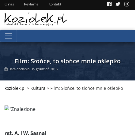
O nas
Reklama
Kontakt
Film: Słońce, to słońce mnie oślepiło
Data dodania: 15 grudzień 2016
koziolek.pl
>
Kultura
>
Film: Słońce, to słońce mnie oślepiło
reż. A. i W. Sasnal