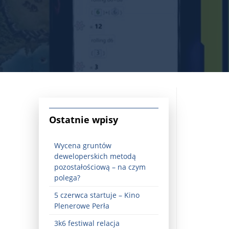
Ostatnie wpisy
jna Rosji z Ukrainą. Dzień 1254 ...
Wycena gruntów
deweloperskich metodą
pozostałościową – na czym
polega?
5 czerwca startuje – Kino
Plenerowe Perła
Najstarsza muzyka świata ...
3k6 festiwal relacja