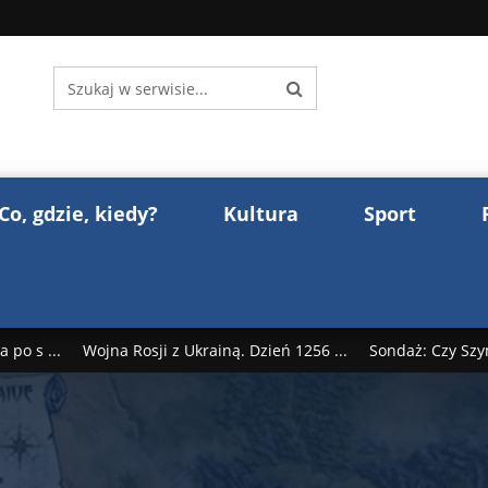
Co, gdzie, kiedy?
Kultura
Sport
 po s ...
Wojna Rosji z Ukrainą. Dzień 1256 ...
Sondaż: Czy Szy
rump reaguje na słowa Dmitrija Miedwiediew ...
Donald Trump z
śl ...
Polak premierem Litwy? Robert Duchniewicz na krótk ...
zy TV ...
ABW zatrzymała szpiega. „Dopadniemy każdego. Racze .