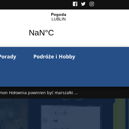
Porady
Podróże i Hobby
mon Hołownia powinien być marszałki ...
nów pisze o wojnie na Ukrainie. Wspo ...
..