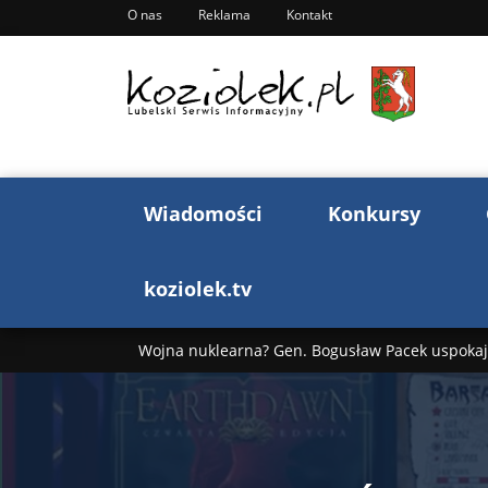
O nas
Reklama
Kontakt
Wiadomości
Konkursy
koziolek.tv
Wojna nuklearna? Gen. Bogusław Pacek uspokaja
Wojna Rosji z Ukrainą. Dzień 1255 ...
Donald T
„Ciao, Goethe!”: Jacek Cygan w podróży do Włoch 
Bogusław Chrabota: Błazeństwa Andrzeja Dudy c