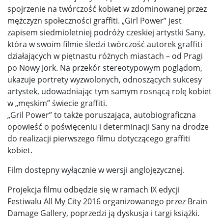
spojrzenie na twórczość kobiet w zdominowanej przez
mężczyzn społeczności graffiti. „Girl Power” jest
zapisem siedmioletniej podróży czeskiej artystki Sany,
która w swoim filmie śledzi twórczość autorek graffiti
działających w piętnastu różnych miastach – od Pragi
po Nowy Jork. Na przekór stereotypowym poglądom,
ukazuje portrety wyzwolonych, odnoszących sukcesy
artystek, udowadniając tym samym rosnącą rolę kobiet
w „męskim” świecie graffiti.
„Gril Power” to także poruszająca, autobiograficzna
opowieść o poświęceniu i determinacji Sany na drodze
do realizacji pierwszego filmu dotyczącego graffiti
kobiet.
Film dostępny wyłącznie w wersji anglojęzycznej.
Projekcja filmu odbędzie się w ramach IX edycji
Festiwalu All My City 2016 organizowanego przez Brain
Damage Gallery, poprzedzi ją dyskusja i targi książki.