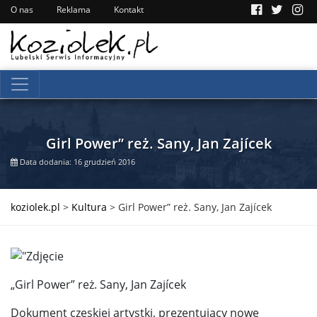
O nas
Reklama
Kontakt
Girl Power” reż. Sany, Jan Zajícek
Data dodania: 16 grudzień 2016
koziolek.pl
>
Kultura
>
Girl Power” reż. Sany, Jan Zajícek
„Girl Power” reż. Sany, Jan Zajícek
Dokument czeskiej artystki, prezentujący nowe