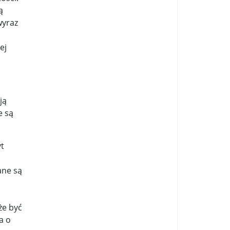
ą
wyraz
o
ej
ją
e są
yt
ane są
że być
a o