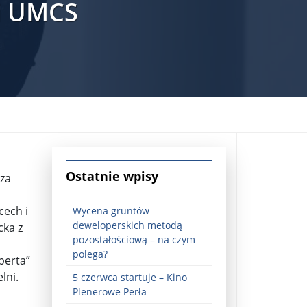
ki UMCS
jna Rosji z Ukrainą. Dzień 1254 ...
Ostatnie wpisy
 za
cech i
Wycena gruntów
deweloperskich metodą
cka z
pozostałościową – na czym
polega?
perta”
lni.
5 czerwca startuje – Kino
Najstarsza muzyka świata ...
Plenerowe Perła