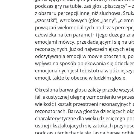
podczas gry na tubie, zaś głos „piszczący” 
z obszaru percepcji innej niż słuchowa. Sz
„szorstki”), wzrokowych (głos „jasny”, „ciemn
powiązań wielomodalnych podczas percepcji 
człowieka na ten parametr i jego dużego zn
emocjami mówcy, przekładającymi się na ułoż
rezonacyjnych. Już od najwcześniejszych et
odczytywania emocji w mowie otoczenia, po
wpływa na sposób opiekowania się dzieckie
emocjonalnych jest też istotna w późniejsz
emocji, także te obecne w ludzkim głosie.
Określona barwa głosu zależy przede wszyst
fali akustycznej ulegną wzmocnieniu w prze
wielkość i kształt przestrzeni rezonacyjnyc
rezonatorach. Barwa głosów dziecięcych okre
charakterystyczne dla wieku dziecięcego pod
ustnej i kształtujących się zatokach przyn
podczas uśmiechania się. Jasna barwa odbier