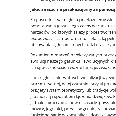
Pobić Niemców u siebie ...
Powstańcy prascy 
Jakie znaczenia przekazujemy za pomocą
Nowe wytyczne dla pacjentów onkologicznych. W
Za pośrednictwem głosu przekazujemy wiele i
Donald Trump starł się w internecie z byłym pre
powstawania głosu i jego cechy warunkuje 
narządów, od których zależy proces tworzen
Elektrownia Powiśle: energia dla walczącej Wars
osobowości i temperamentu; rola, jaką pełn
Kapelusz w błocie ...
Korea Południowa zainwe
obcowania z głosami innych ludzi oraz czyn
Brazylia udziela Stanom Zjednoczonym lekcji de
Rozumienie znaczeń przekazywanych przez gł
ewolucji naszego gatunku i ewolucyjnych k
Donieck bez wody i z fekaliami za oknem. Ale z ro
ich społecznościach ważne funkcje, związane
Sondaż: Stary czy nowy premier? Jeden polityk z 
Ludzki głos z pierwotnych wokalizacji wyewo
oraz muzycznej, w tej ostatniej przyjął pos
Sondaż: Andrzej Duda – prezydent wszystkich Po
przyjęty system teoretyczny lub tradycję w
głośnością i sposobem łączenia dźwięków.
Kolejne zapowiedzi uznania państwa palestyński
Jednak i nimi rządzą pewne zasady, powstał
Ozzy Osbourne żegnany jak król heavy metalu ..
mówcy, jego płci, pozycji w grupie, zachowani
funkcjonowanie w komunikacji dotyczą wysok