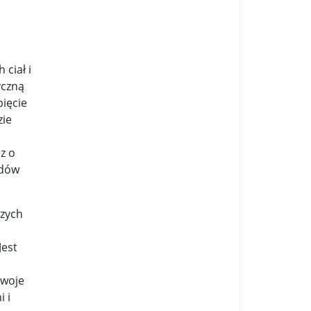
...
 ciał i
yczną
.
pięcie
zie
z o
łdów
szych
Jest
swoje
 i