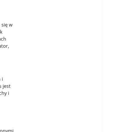
 się w
ak
ach
tor,
 i
 jest
chy i
zonymi