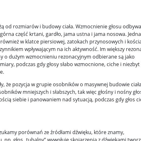
eżą od rozmiarów i budowy ciała. Wzmocnienie głosu odbywa
 górna część krtani, gardło, jama ustna i jama nosowa. Jedn
również w klatce piersiowej, zatokach przynosowych i kości
zynnikiem wpływającym na ich aktywność. Im większy rezona
osy o dużym wzmocnieniu rezonacyjnym odbierane są jako
miary, podczas gdy głosy słabo wzmocnione, ciche i niezbyt
e.
y, że pozycja w grupie osobników o masywnej budowie ciała
osobników mniejszych i słabszych, tak więc głośny i nośny głos
nością siebie i panowaniem nad sytuacją, podczas gdy głos ci
 szukamy porównań ze źródłami dźwięku, które znamy,
 np. głos „tubalny” wywołuje skojarzenia z dźwiękami twor