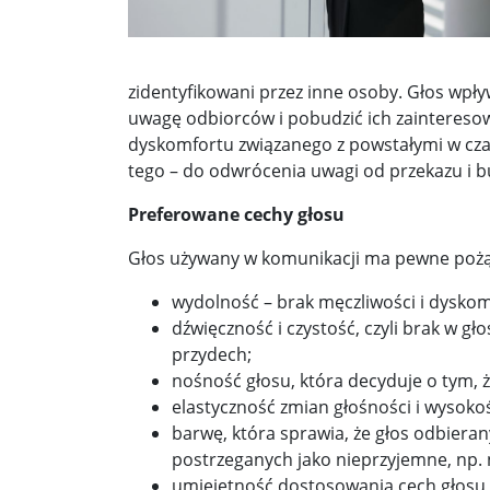
Donald Trump żąda porozumienia, które zakończ
Sławomir Mentzen: Migracja legalna również jest
zidentyfikowani przez inne osoby. Głos wpły
uwagę odbiorców i pobudzić ich zaintereso
Dni Konia Arabskiego 2025 – pasja, tradycja i prz
dyskomfortu związanego z powstałymi w cza
tego – do odwrócenia uwagi od przekazu i
Zełenski chciał rozmawiać z Nawrockim. Ukraina l
Preferowane cechy głosu
Presja na Izrael rośnie. Kolejny kraj G7 zapowiad
Głos używany w komunikacji ma pewne pożąda
Powstanie to nie jest zamknięta karta historii ...
wydolność – brak męczliwości i dyskom
Walka z okupantem, walka z ogniem ...
Ratune
dźwięczność i czystość, czyli brak w 
przydech;
Zaproszenie. Spacer z historią: „Warszawa ślada
nośność głosu, która decyduje o tym, że
Cyniczne współczucie dla ofiar ...
Socjaliści w 
elastyczność zmian głośności i wysokośc
barwę, która sprawia, że głos odbieran
Leszek Miller wieszczy koniec Polski 2050. „Szym
postrzeganych jako nieprzyjemne, np. 
umiejętność dostosowania cech głosu d