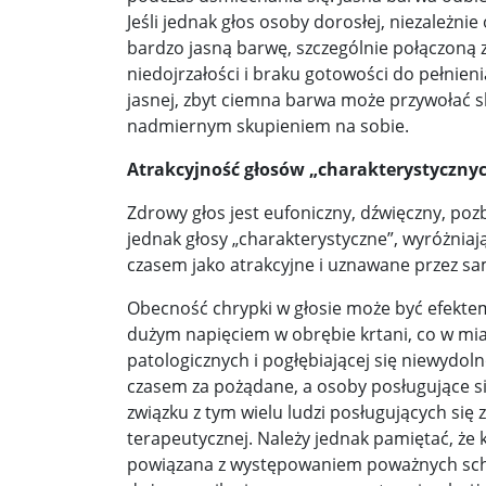
Jeśli jednak głos osoby dorosłej, niezależni
bardzo jasną barwę, szczególnie połączoną
niedojrzałości i braku gotowości do pełnien
jasnej, zbyt ciemna barwa może przywołać sk
nadmiernym skupieniem na sobie.
Atrakcyjność głosów „charakterystyczny
Zdrowy głos jest eufoniczny, dźwięczny, po
jednak głosy „charakterystyczne”, wyróżnia
czasem jako atrakcyjne i uznawane przez s
Obecność chrypki w głosie może być efektem
dużym napięciem w obrębie krtani, co w mi
patologicznych i pogłębiającej się niewydol
czasem za pożądane, a osoby posługujące s
związku z tym wielu ludzi posługujących się
terapeutycznej. Należy jednak pamiętać, że
powiązana z występowaniem poważnych scho