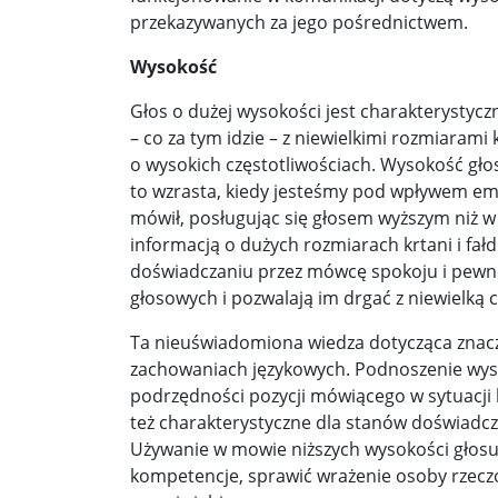
Démarche podczas przemówienia Walentyny Mat
przekazywanych za jego pośrednictwem.
„Złamane tabu”. Wobec Izraela padły oskarżenia o
Wysokość
10 najsilniejszych, odnotowanych trzęsień ziemi.
Głos o dużej wysokości jest charakterystyczny 
– co za tym idzie – z niewielkimi rozmiarami
Bronisław Komorowski: Wypowiedź Szymona Hoło
o wysokich częstotliwościach. Wysokość gło
Wiceszef MSWiA Czesław Mroczek o podpaleniac
to wzrasta, kiedy jesteśmy pod wpływem emoc
mówił, posługując się głosem wyższym niż w s
informacją o dużych rozmiarach krtani i fa
doświadczaniu przez mówcę spokoju i pewnoś
głosowych i pozwalają im drgać z niewielką c
Ta nieuświadomiona wiedza dotycząca znacz
zachowaniach językowych. Podnoszenie wyso
podrzędności pozycji mówiącego w sytuacji k
też charakterystyczne dla stanów doświadc
Używanie w mowie niższych wysokości głosu 
kompetencje, sprawić wrażenie osoby rzeczo