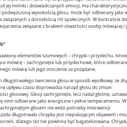
e od jej mimiki i doświadczanych emocji, ma charakterystyczn
 z podwyższoną wysokością głosu, może być odbierany jako 
ia związanych z dorosłością ról społecznych. W kontraście d
ojarzenia związane z brakiem otwartości osoby mówiącej i j
ch”
zbawiony elementów szumowych – chrypki i przydechu. Istnie
jące mówcę – zachrypnięte lub przydechowe, które odbieran
amego mówcę lub jego otoczenie za pożądane.
 długotrwałego tworzenia głosu w sposób wysiłkowy, ze zb
arę upływu czasu doprowadza narząd głosu do zmian
ności głosowej. Głosy zachrypnięte, lecz nadal głośne, uznaw
ię nimi odbierane jako energiczne i pełne temperamentu. W
 zachrypniętym głosem nie widzi potrzeby interwencji
 każda długotrwała chrypka jest niepokojącym objawem i mo
rzeń, dlatego też nie powinna być bagatelizowana. Chrypk