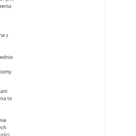
zenia
ne z
rednio
ptomy
tani
 na to
mie
ych
ości.