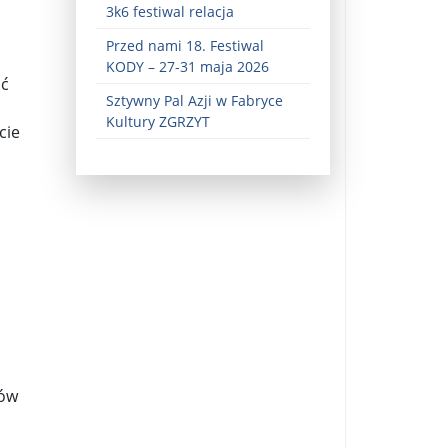
3k6 festiwal relacja
Przed nami 18. Festiwal
KODY – 27-31 maja 2026
uć
Sztywny Pal Azji w Fabryce
Kultury ZGRZYT
cie
ez zaangażowania ...
fiary ...
Zaproszenie na wystawę: „Uciec z piekła” ...
u potrzebne są historyczne śledztwa ...
s ...
tów
Gintautas Paluckas odchodz ...