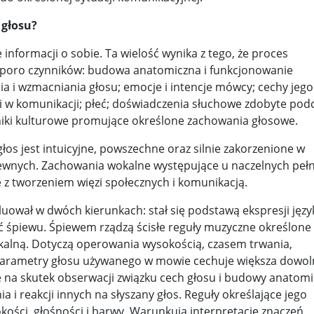
z pomocą walczącej Warszawie ...
Kneecap i sprawa Gazy. Irlandc
 głosu?
ażny ...
Prawda w grozie przeżyć ...
Chłopiec spod „Parasola” .
nformacji o sobie. Ta wielość wynika z tego, że proces
zyd ...
Ryszard Petru nie wyklucza, że powstanie nowa part ...
sporo czynników: budowa anatomiczna i funkcjonowanie
ia i wzmacniania głosu; emocje i intencje mówcy; cechy jego
zaw ...
Jak ułan obronił katedrę ...
Odebrać zrzuty z „Chochli” l
i w komunikacji; płeć; doświadczenia słuchowe zdobyte pod
stuje 350 mld dolarów w USA ...
Wojna Rosji z Ukrainą. Dzień 12
niki kulturowe promujące określone zachowania głosowe.
mokr ...
Kim jest „Afgańczyk” od incydentu na granicy? Służ ...
os jest intuicyjne, powszechne oraz silnie zakorzenione w
rewnych. Zachowania wokalne występujące u naczelnych pełn
s ...
Odkurzone nagrania, zapomniane skandale ...
„Deklaracj
 z tworzeniem więzi społecznych i komunikacją.
wy ...
Donald Tusk o słowach Szymona Hołowni o zamachu st ...
luował w dwóch kierunkach: stał się podstawą ekspresji jęz
tać śpiewu. Śpiewem rządzą ścisłe reguły muzyczne określone
lakó ...
Przewodniczący Knesetu: Chcecie Palestyny? Zbudujc ...
okalną. Dotyczą operowania wysokością, czasem trwania,
 Parametry głosu używanego w mowie cechuje większa dowol
ego. ...
Future Frombork Festival. Kosmiczne wizje naukowcó ...
e na skutek obserwacji związku cech głosu i budowy anatomi
.
Michał Szułdrzyński: Hołownia liderem rankingu nie ...
a i reakcji innych na słyszany głos. Reguły określające jego
ości, głośności i barwy. Warunkują interpretację znaczeń