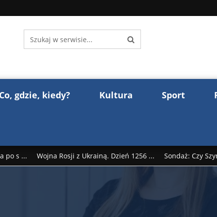
Co, gdzie, kiedy?
Kultura
Sport
 po s ...
Wojna Rosji z Ukrainą. Dzień 1256 ...
Sondaż: Czy Szy
rump reaguje na słowa Dmitrija Miedwiediew ...
Donald Trump z
śl ...
Polak premierem Litwy? Robert Duchniewicz na krótk ...
zy TV ...
ABW zatrzymała szpiega. „Dopadniemy każdego. Racze .