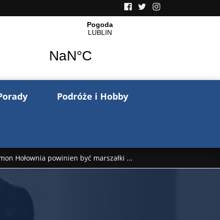
Porady
Podróże i Hobby
mon Hołownia powinien być marszałki ...
nów pisze o wojnie na Ukrainie. Wspo ...
..