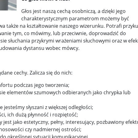
Głos jest naszą cechą osobniczą, a dzięki jego
y woj ...
Świat u stóp Trumpa. Negocjuj albo płać 50 proc. ...
charakterystycznym parametrom możemy być
 pr ...
Radioaktywne gniazdo os odkryto w dawnych zakładac ...
wa także na kształtowanie naszego wizerunku. Potrafi przyk
wanie tym, co mówimy, lub przeciwnie, doprowadzić do
y ...
Ciężka noc w Kijowie. Rosja dwa razy uderzała z po ...
sie słuchania przykrymi wrażeniami słuchowymi oraz w efek
 budowania dystansu wobec mówcy.
ic ...
Donaldowi Trumpowi udało się zapobiec wojnie. Cła ...
a ...
Sensy Powstania Warszawskiego ...
Nie ma patriotyzmu b
ne cechy. Zalicza się do nich:
Wspólnota w chwili ciszy ...
Perspektywa świadka, perspektywa o
fortu podczas jego tworzenia;
k wśród ceglanych murów ...
Gazowe Imperium Warszawy ...
głosie elementów szumowych odbieranych jako chrypka lub
mi ...
Wielka Brytania: Lesbijka została arcybiskupem. Pi ...
Kom
 jesteśmy słyszani z większej odległości;
konspiracji ...
Kolejne kontrowersje wokół RARS. Po zmianie preze
i, ich dużą płynność i rozpiętość;
y jest jako estetyczny, pełny, interesujący, pozbawiony efek
on ...
Powstańcy w Skierniewicach ...
Dymisja premiera Litwy. 
nosowości czy nadmiernej ostrości;
o określonej sytuacji komunikacyjnej.