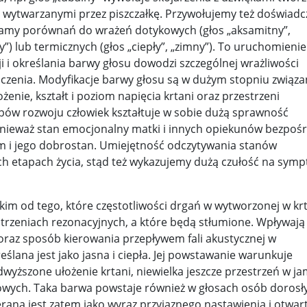
– z wytwarzanymi przez piszczałkę. Przywołujemy też doświadc
ukamy porównań do wrażeń dotykowych (głos „aksamitny”,
y”) lub termicznych (głos „ciepły”, „zimny”). To uruchomienie
i określania barwy głosu dowodzi szczególnej wrażliwości
aczenia. Modyfikacje barwy głosu są w dużym stopniu związa
enie, kształt i poziom napięcia krtani oraz przestrzeni
apów rozwoju człowiek kształtuje w sobie dużą sprawność
nieważ stan emocjonalny matki i innych opiekunów bezpoś
m i jego dobrostan. Umiejętność odczytywania stanów
ych etapach życia, stąd też wykazujemy dużą czułość na sym
kim od tego, które częstotliwości drgań w wytworzonej w kr
strzeniach rezonacyjnych, a które będą stłumione. Wpływają
h oraz sposób kierowania przepływem fali akustycznej w
ślana jest jako jasna i ciepła. Jej powstawanie warunkuje
wyższone ułożenie krtani, niewielka jeszcze przestrzeń w ja
osowych. Taka barwa powstaje również w głosach osób dorosł
ana jest zatem jako wyraz przyjaznego nastawienia i otwart