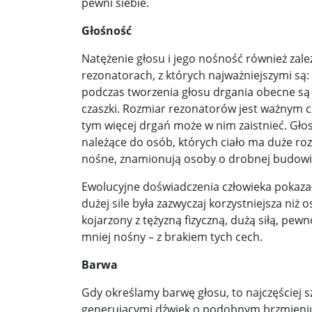
pewni siebie.
Głośność
Natężenie głosu i jego nośność również zal
rezonatorach, z których najważniejszymi są:
podczas tworzenia głosu drgania obecne są 
czaszki. Rozmiar rezonatorów jest ważnym c
tym więcej drgań może w nim zaistnieć. Gł
należące do osób, których ciało ma duże roz
nośne, znamionują osoby o drobnej budowi
Ewolucyjne doświadczenia człowieka pokazał
dużej sile była zazwyczaj korzystniejsza niż 
kojarzony z tężyzną fizyczną, dużą siłą, pew
mniej nośny – z brakiem tych cech.
Barwa
Gdy określamy barwę głosu, to najczęściej
generującymi dźwięk o podobnym brzmieniu,