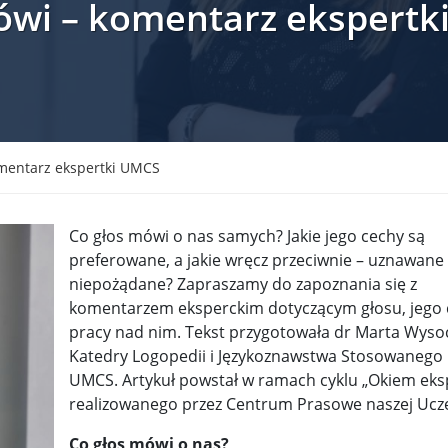
mówi – komentarz ekspert
krain ...
TSUE uderza w plan Giorgii Meloni, by odsyłać imig ...
S ...
Nowa metoda walki z kłusownictwem. Nosorożcom wstr ...
lc ...
Sondaż na Węgrzech: Viktor Orbán ma powody do niep ...
 ...
Nieznane tajemnice Powstania Warszawskiego. Jan Oł ...
omentarz ekspertki UMCS
me ...
Salwador: Prezydent będzie mógł rządzić do śmierci ...
Co głos mówi o nas samych? Jakie jego cechy są
l ...
Donald Trump zaostrza wojnę celną z Kanadą. Biały ...
Wo
preferowane, a jakie wręcz przeciwnie – uznawane
niepożądane? Zapraszamy do zapoznania się z
 ...
Demokraci uczą się nowego języka. Wzorują się na D ...
komentarzem eksperckim dotyczącym głosu, jego 
eat ...
Sondaż: Czy Powstanie Warszawskie było potrzebne i ...
pracy nad nim. Tekst przygotowała dr Marta Wyso
Katedry Logopedii i Językoznawstwa Stosowanego
t ...
Wanda Traczyk-Stawska: Szczucie dziś na Niemców to ...
UMCS. Artykuł powstał w ramach cyklu „Okiem eks
realizowanego przez Centrum Prasowe naszej Ucze
rsz ...
Kard. Konrad Krajewski o słowach „Polska dla Polak ...
Co głos mówi o nas?
nce ...
Urszula Rusecka z PiS krytykuje Grzegorza Brauna. ...