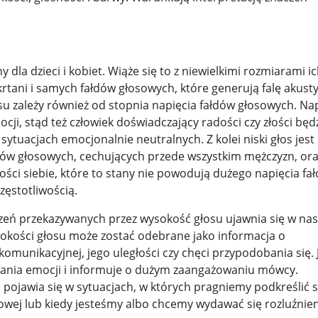
wijenko ...
100 tys. Holendrów zabroniło sobie uprawiania haza 
 l ...
Potężne trzęsienie ziemi u wybrzeży Rosji. Alarm n ...
 M ...
Dr Mirosław Oczkoś o rekonstrukcji rządu: Nie było ...
dla dzieci i kobiet. Wiąże się to z niewielkimi rozmiarami ich
 krtani i samych fałdów głosowych, które generują falę akust
wni o ...
Znów niespokojnie w Azji. Tajlandia oskarża Kambod ..
su zależy również od stopnia napięcia fałdów głosowych. Na
h w Wa ...
ji, stąd też człowiek doświadczający radości czy złości będ
ytuacjach emocjonalnie neutralnych. Z kolei niski głos jest
łdów głosowych, cechujących przede wszystkim mężczyzn, ora
ci siebie, które to stany nie powodują dużego napięcia fa
zęstotliwością.
eń przekazywanych przez wysokość głosu ujawnia się w na
kości głosu może zostać odebrane jako informacja o
omunikacyjnej, jego uległości czy chęci przypodobania się. 
zania emocji i informuje o dużym zaangażowaniu mówcy.
pojawia się w sytuacjach, w których pragniemy podkreślić 
wej lub kiedy jesteśmy albo chcemy wydawać się rozluźnieni