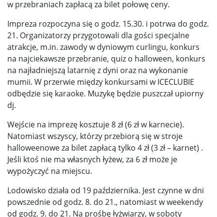
w przebraniach zapłacą za bilet połowę ceny.
Impreza rozpoczyna się o godz. 15.30. i potrwa do godz.
21. Organizatorzy przygotowali dla gości specjalne
atrakcje, m.in. zawody w dyniowym curlingu, konkurs
na najciekawsze przebranie, quiz o halloween, konkurs
na najładniejszą latarnię z dyni oraz na wykonanie
mumii. W przerwie między konkursami w ICECLUBIE
odbędzie się karaoke. Muzykę będzie puszczał upiorny
dj.
Wejście na imprezę kosztuje 8 zł (6 zł w karnecie).
Natomiast wszyscy, którzy przebiorą się w stroje
halloweenowe za bilet zapłacą tylko 4 zł (3 zł – karnet) .
Jeśli ktoś nie ma własnych łyżew, za 6 zł może je
wypożyczyć na miejscu.
Lodowisko działa od 19 października. Jest czynne w dni
powszednie od godz. 8. do 21., natomiast w weekendy
od godz. 9. do 21. Na prośbę łyżwiarzy, w soboty