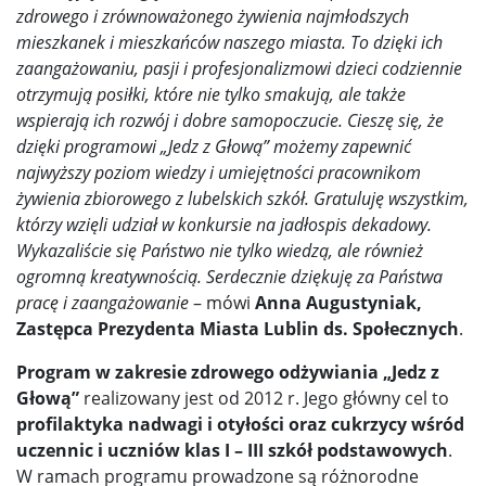
zdrowego i zrównoważonego żywienia najmłodszych
mieszkanek i mieszkańców naszego miasta. To dzięki ich
zaangażowaniu, pasji i profesjonalizmowi dzieci codziennie
otrzymują posiłki, które nie tylko smakują, ale także
wspierają ich rozwój i dobre samopoczucie. Cieszę się, że
dzięki programowi „Jedz z Głową” możemy zapewnić
najwyższy poziom wiedzy i umiejętności pracownikom
żywienia zbiorowego z lubelskich szkół. Gratuluję wszystkim,
którzy wzięli udział w konkursie na jadłospis dekadowy.
Wykazaliście się Państwo nie tylko wiedzą, ale również
ogromną kreatywnością. Serdecznie dziękuję za Państwa
pracę i zaangażowanie
– mówi
Anna Augustyniak,
Zastępca Prezydenta Miasta Lublin ds. Społecznych
.
Program w zakresie zdrowego odżywiania „Jedz z
Głową”
realizowany jest od 2012 r. Jego główny cel to
profilaktyka nadwagi i otyłości oraz cukrzycy wśród
uczennic i uczniów klas I – III szkół podstawowych
.
W ramach programu prowadzone są różnorodne