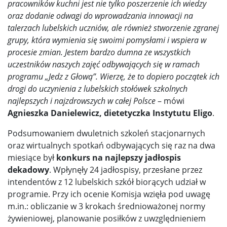
pracowników kuchni jest nie tylko poszerzenie ich wiedzy
oraz dodanie odwagi do wprowadzania innowacji na
talerzach lubelskich uczniów, ale również stworzenie zgranej
grupy, która wymienia się swoimi pomysłami i wspiera w
procesie zmian. Jestem bardzo dumna ze wszystkich
uczestników naszych zajęć odbywających się w ramach
programu „Jedz z Głową”. Wierzę, że to dopiero początek ich
drogi do uczynienia z lubelskich stołówek szkolnych
najlepszych i najzdrowszych w całej Polsce
– mówi
Agnieszka Danielewicz, dietetyczka Instytutu Eligo
.
Podsumowaniem dwuletnich szkoleń stacjonarnych
oraz wirtualnych spotkań odbywających się raz na dwa
miesiące był
konkurs na najlepszy jadłospis
dekadowy
. Wpłynęły 24 jadłospisy, przesłane przez
intendentów z 12 lubelskich szkół biorących udział w
programie. Przy ich ocenie Komisja wzięła pod uwagę
m.in.: obliczanie w 3 krokach średnioważonej normy
żywieniowej, planowanie posiłków z uwzględnieniem