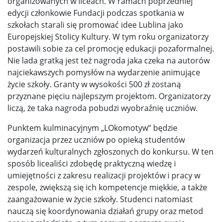
organizowanych w liceach. W ramach poprzedniej
edycji członkowie Fundacji podczas spotkania w
szkołach starali się promować idee Lublina jako
Europejskiej Stolicy Kultury. W tym roku organizatorzy
postawili sobie za cel promocję edukacji pozaformalnej.
Nie lada gratką jest też nagroda jaka czeka na autorów
najciekawszych pomysłów na wydarzenie animujące
życie szkoły. Granty w wysokości 500 zł zostaną
przyznane pięciu najlepszym projektom. Organizatorzy
liczą, że taka nagroda pobudzi wyobraźnię uczniów.
Punktem kulminacyjnym „LOkomotyw” będzie
organizacja przez uczniów po opieką studentów
wydarzeń kulturalnych zgłoszonych do konkursu. W ten
sposób licealiści zdobędę praktyczną wiedzę i
umiejętności z zakresu realizacji projektów i pracy w
zespole, zwiększą się ich kompetencje miękkie, a także
zaangażowanie w życie szkoły. Studenci natomiast
nauczą się koordynowania działań grupy oraz metod