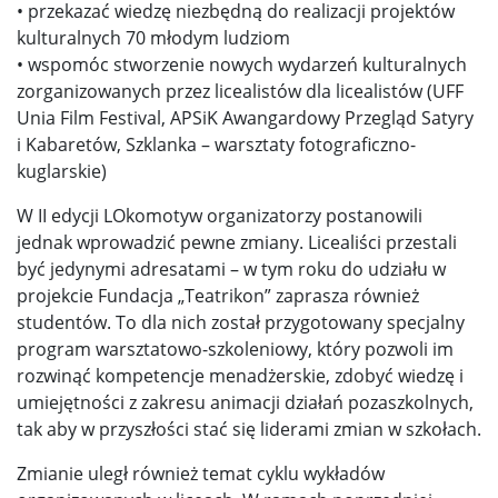
• przekazać wiedzę niezbędną do realizacji projektów
kulturalnych 70 młodym ludziom
• wspomóc stworzenie nowych wydarzeń kulturalnych
zorganizowanych przez licealistów dla licealistów (UFF
Unia Film Festival, APSiK Awangardowy Przegląd Satyry
i Kabaretów, Szklanka – warsztaty fotograficzno-
kuglarskie)
W II edycji LOkomotyw organizatorzy postanowili
jednak wprowadzić pewne zmiany. Licealiści przestali
być jedynymi adresatami – w tym roku do udziału w
projekcie Fundacja „Teatrikon” zaprasza również
studentów. To dla nich został przygotowany specjalny
program warsztatowo-szkoleniowy, który pozwoli im
rozwinąć kompetencje menadżerskie, zdobyć wiedzę i
umiejętności z zakresu animacji działań pozaszkolnych,
tak aby w przyszłości stać się liderami zmian w szkołach.
Zmianie uległ również temat cyklu wykładów