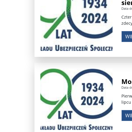
sie
Data d
Czter
zdec
WI
Moż
Data d
Pierw
lipcu
WI