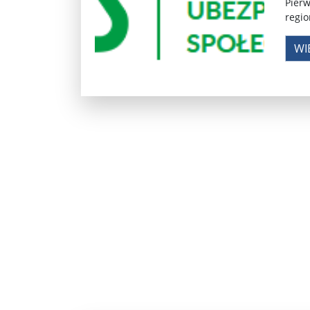
Pobić Niemców u siebie ...
Powstańcy prascy 
Pierw
regio
Nowe wytyczne dla pacjentów onkologicznych. W
WI
Donald Trump starł się w internecie z byłym pre
Elektrownia Powiśle: energia dla walczącej Wars
Kapelusz w błocie ...
Korea Południowa zainwe
Brazylia udziela Stanom Zjednoczonym lekcji de
Donieck bez wody i z fekaliami za oknem. Ale z ro
Sondaż: Stary czy nowy premier? Jeden polityk z 
Sondaż: Andrzej Duda – prezydent wszystkich Po
Kolejne zapowiedzi uznania państwa palestyński
Ozzy Osbourne żegnany jak król heavy metalu ..