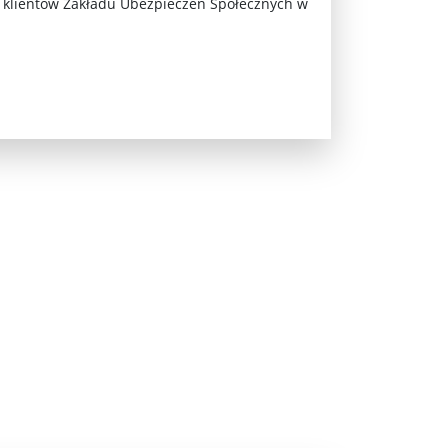
zycy wystąpią na Off ...
eli klientów Zakładu Ubezpieczeń Społecznych w
..
Z boisk na barykady ...
ub „Hamaka” ...
Korytarz przez ogród Saski ...
53 ...
a nowojorska”. Państwa Ligi Arabskiej po ...