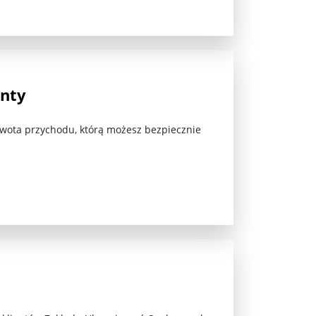
enty
kwota przychodu, którą możesz bezpiecznie
ez zaangażowania ...
fiary ...
Zaproszenie na wystawę: „Uciec z piekła” ...
u potrzebne są historyczne śledztwa ...
s ...
Gintautas Paluckas odchodz ...