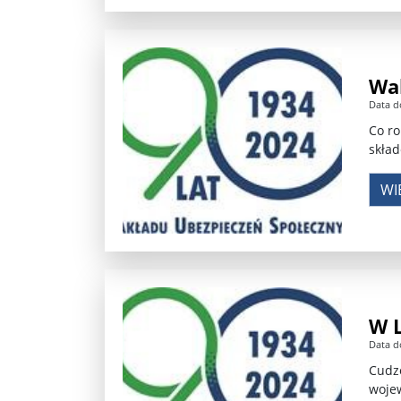
Wak
Data d
Co ro
skład
WI
W 
Data d
Cudzo
wojew