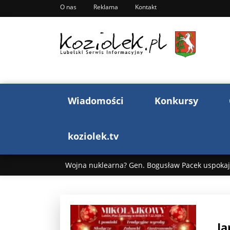
O nas
Reklama
Kontakt
Wiadomości
Konkursy
koziolek.tv
Wojna nuklearna? Gen. Bogusław Pacek uspokaja
Wojna Rosji z Ukrainą. Dzień 1255 ...
Donald T
„Ciao, Goethe!”: Jacek Cygan w podróży do Włoch 
„Ja
Bogusław Chrabota: Błazeństwa Andrzeja Dudy c