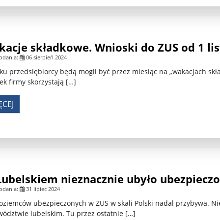
acje składkowe. Wnioski do ZUS od 1 li
odania:
06 sierpień 2024
ku przedsiębiorcy będą mogli być przez miesiąc na „wakacjach skł
ek firmy skorzystają […]
ĘCEJ
Lubelskiem nieznacznie ubyło ubezpiec
odania:
31 lipiec 2024
ziemców ubezpieczonych w ZUS w skali Polski nadal przybywa. Ni
ództwie lubelskim. Tu przez ostatnie […]