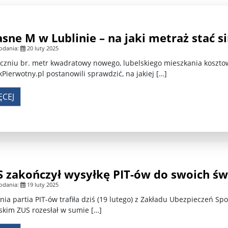
wijenko ...
100 tys. Holendrów zabroniło sobie uprawiania haza 
 l ...
Potężne trzęsienie ziemi u wybrzeży Rosji. Alarm n ...
sne M w Lublinie – na jaki metraż stać si
 M ...
Dr Mirosław Oczkoś o rekonstrukcji rządu: Nie było ...
odania:
20 luty 2025
czniu br. metr kwadratowy nowego, lubelskiego mieszkania kosztował
wni o ...
Znów niespokojnie w Azji. Tajlandia oskarża Kambod ..
Pierwotny.pl postanowili sprawdzić, na jakiej […]
h w Wa ...
ĘCEJ
 zakończył wysyłkę PIT-ów do swoich ś
odania:
19 luty 2025
nia partia PIT-ów trafiła dziś (19 lutego) z Zakładu Ubezpieczeń 
skim ZUS rozesłał w sumie […]