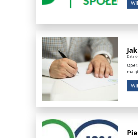
WI
Jak
Data d
Oper
mają
WI
Pie