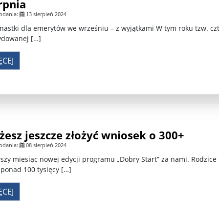
rpnia
odania:
13 sierpień 2024
nastki dla emerytów we wrześniu – z wyjątkami W tym roku tzw. czter
ydowanej […]
ĘCEJ
esz jeszcze złożyć wniosek o 300+
odania:
08 sierpień 2024
szy miesiąc nowej edycji programu „Dobry Start” za nami. Rodzice
 ponad 100 tysięcy […]
ĘCEJ