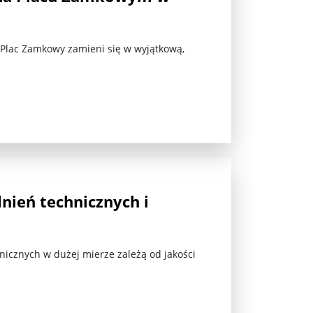
 Plac Zamkowy zamieni się w wyjątkową,
jna Rosji z Ukrainą. Dzień 1254 ...
lnień technicznych i
icznych w dużej mierze zależą od jakości
Najstarsza muzyka świata ...