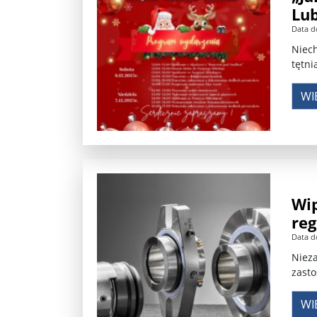
Lub
Władimir Putin po ultimatum Donalda Trumpa: U
Data d
Niech
Przemysław Czarnek ujawnia, z jakimi partiami Pi
tętni
Są wyniki rekrytacji na SGGW. Uczelnia będzie wa
WI
Były prezydent Korei Płd. nie dał się przesłuchać.
Robert Wilson nie żyje. Pracował z Lady Gagą, To
Pierwszy kraj UE zakazuje eksportu broni do Izrae
Wip
Okrągły stół na Białorusi? Przeciwnicy Łukaszenki
reg
Grażyna Torbicka: Kocham kino, ale kocham też t
Data d
Nieza
Estera Flieger: Nie znoszę dyskusji o sensie Pows
zasto
Michał Szułdrzyński: Z popiołów aż do chmur. Wa
WI
Karol Nawrocki zakończył prace nad strukturą ka