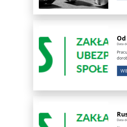
Donald Trump żąda porozumienia, które zakończ
Sławomir Mentzen: Migracja legalna również jest
Dni Konia Arabskiego 2025 – pasja, tradycja i prz
Od 
Data d
Zełenski chciał rozmawiać z Nawrockim. Ukraina l
Pracu
Presja na Izrael rośnie. Kolejny kraj G7 zapowiad
dorob
Powstanie to nie jest zamknięta karta historii ...
WI
Walka z okupantem, walka z ogniem ...
Ratune
Zaproszenie. Spacer z historią: „Warszawa ślada
Cyniczne współczucie dla ofiar ...
Socjaliści w 
Rus
Leszek Miller wieszczy koniec Polski 2050. „Szym
Data d