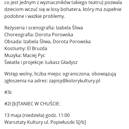
co jest jednym z wyznaczników takiego teatru) pozwala
dzieciom wczuć się w losy bohatera, który ma zupełnie
podobne i ważkie problemy.
Reżyseria i scenografia: Izabela Śliwa
Choreografia: Dorota Porowska
Obsada: Izabela Śliwa, Dorota Porowska
Kostiumy: El Bruzda
Muzyka: Maciej Pyc
Światła i projekcje: Łukasz Gładysz
Wstęp wolny, liczba miejsc ograniczona, obowiązują
zgłoszenia na adres: zapisy@kolorykultury.pl
#3c
#2l [b]TANIEC W CHUŚCIE:
13 maja (niedziela) godz. 11:00
Warsztaty Kultury ul. Popiełuszki 5[/b]