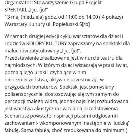
Organizator: Stowarzyszenie Grupa Projekt
SPEKTAKL „Fju, fju!”
13 maj (niedziela) godz. od 11:00 do 14:00 ( 4 pokazy)
Warsztaty Kultury ul. Popiełuszki 5[/b]
W ramach drugiej edycji cyklu warsztatów dla dzieci i
rodziców KOLORY KULTURY zapraszamy na spektakl dla
maluchów zatytułowany „Fju, fju!”.
Przedstawienie zrealizowane jest w nurcie teatru dla
najmłodszych. W którym dzieci wkraczają w ptasi świat,
poznają jego uroki i czyhające w nim
niebezpieczeństwa, aktywnie uczestnicząc w
przygodach bohaterów. Spektakl jest pomyślany
polisensorycznie, dostosowując się tym samym do
percepcji małego widza, jednak najsilniej rozbudowana
jest warstwa akustyczna i wizualna przedstawienia.
Scenariusz powstał z inspiracji ptasimi odgłosami i
zachowaniami- wkomponowanymi następnie w 'ludzką’
fabułę. Sama fabuła, choć zredukowana do minimum (