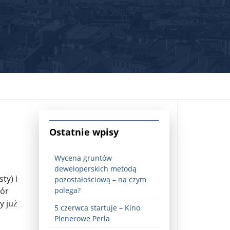
jna Rosji z Ukrainą. Dzień 1254 ...
Ostatnie wpisy
Wycena gruntów
deweloperskich metodą
ty) i
pozostałościową – na czym
zór
polega?
y już
5 czerwca startuje – Kino
Najstarsza muzyka świata ...
Plenerowe Perła