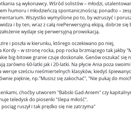
kania są wykonawcy. Wśród solistów – młodzi, utalentowa
ciem humoru i młodzieńczą spontanicznością; ponadto – zes
y woj ...
Świat u stóp Trumpa. Negocjuj albo płać 50 proc. ...
entarium. Wszystko wymyślone po to, by wzruszyć i porusz
 pr ...
Radioaktywne gniazdo os odkryto w dawnych zakładac ...
dza i by ten, wraz z całą niePerwersyjną ekipą, dobrze się 
 założenie wydaje się perwersyjną prowokacją.
y ...
Ciężka noc w Kijowie. Rosja dwa razy uderzała z po ...
re i poszła w kierunku, którego oczekiwano po niej,
ic ...
Donaldowi Trumpowi udało się zapobiec wojnie. Cła ...
a Kordy – w stronę rocka, pop rocka brzmiącego tak jakby "
akie big-bitowe granie czuje doskonale. Genów oszukać się n
a ...
Sensy Powstania Warszawskiego ...
Nie ma patriotyzmu b
ą zarówno 60-latki jak i 20-latki. Na płycie Ania poza swoimi
a wersje sześciu nieśmiertelnych klasyków, kiedyś śpiewany
Wspólnota w chwili ciszy ...
Perspektywa świadka, perspektywa o
wnie pięknie, np."Musisz się zakochać", "Nie pukaj do moic
k wśród ceglanych murów ...
Gazowe Imperium Warszawy ...
osenkami, choćby utworem "Babski Gad-Aniem" czy kapitaln
mi ...
Wielka Brytania: Lesbijka została arcybiskupem. Pi ...
Kom
uje teledysk do piosenki "ślepa miłość".
 pociąg ruszył i tak prędko się nie zatrzyma"
konspiracji ...
Kolejne kontrowersje wokół RARS. Po zmianie preze
on ...
Powstańcy w Skierniewicach ...
Dymisja premiera Litwy. 