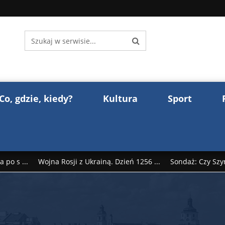
Co, gdzie, kiedy?
Kultura
Sport
 po s ...
Wojna Rosji z Ukrainą. Dzień 1256 ...
Sondaż: Czy Szy
rump reaguje na słowa Dmitrija Miedwiediew ...
Donald Trump z
śl ...
Polak premierem Litwy? Robert Duchniewicz na krótk ...
zy TV ...
ABW zatrzymała szpiega. „Dopadniemy każdego. Racze .