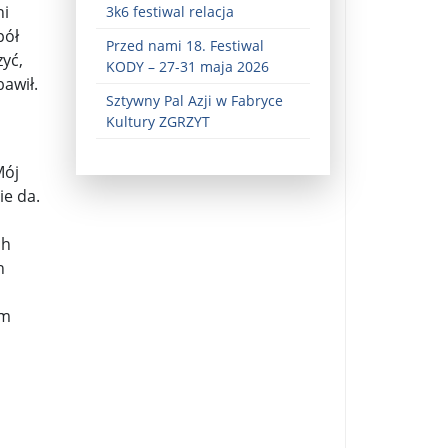
ni
3k6 festiwal relacja
pół
Przed nami 18. Festiwal
yć,
KODY – 27-31 maja 2026
bawił.
Sztywny Pal Azji w Fabryce
Kultury ZGRZYT
Mój
ie da.
ez zaangażowania ...
ch
fiary ...
h
Zaproszenie na wystawę: „Uciec z piekła” ...
ym
u potrzebne są historyczne śledztwa ...
s ...
Gintautas Paluckas odchodz ...