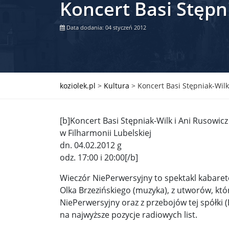
Koncert Basi Stępn
Władimir Putin po ultimatum Donalda Trumpa: U
Data dodania: 04 styczeń 2012
Przemysław Czarnek ujawnia, z jakimi partiami Pi
Są wyniki rekrytacji na SGGW. Uczelnia będzie wa
Były prezydent Korei Płd. nie dał się przesłuchać.
koziolek.pl
>
Kultura
>
Koncert Basi Stępniak-Wilk
Robert Wilson nie żyje. Pracował z Lady Gagą, To
[b]Koncert Basi Stępniak-Wilk i Ani Rusowicz
Pierwszy kraj UE zakazuje eksportu broni do Izrae
w Filharmonii Lubelskiej
dn. 04.02.2012 g
Okrągły stół na Białorusi? Przeciwnicy Łukaszenki
odz. 17:00 i 20:00[/b]
Grażyna Torbicka: Kocham kino, ale kocham też t
Wieczór NiePerwersyjny to spektakl kabareto
Estera Flieger: Nie znoszę dyskusji o sensie Pows
Olka Brzezińskiego (muzyka), z utworów, kt
NiePerwersyjny oraz z przebojów tej spółki (
Michał Szułdrzyński: Z popiołów aż do chmur. Wa
na najwyższe pozycje radiowych list.
Karol Nawrocki zakończył prace nad strukturą ka