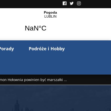
Porady
Podróże i Hobby
mon Hołownia powinien być marszałki ...
nów pisze o wojnie na Ukrainie. Wspo ...
..