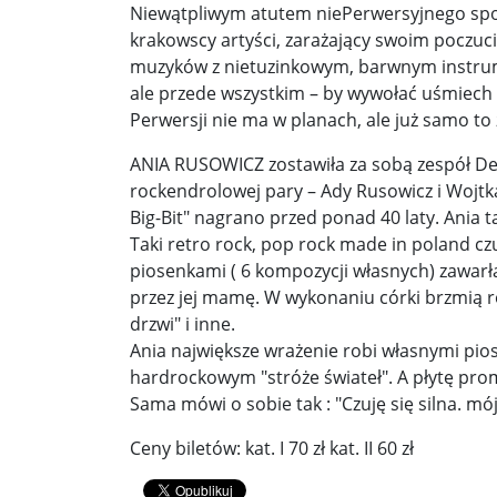
Niewątpliwym atutem niePerwersyjnego spot
krakowscy artyści, zarażający swoim poczu
Donald Trump żąda porozumienia, które zakończ
muzyków z nietuzinkowym, barwnym instrum
Sławomir Mentzen: Migracja legalna również jest
ale przede wszystkim – by wywołać uśmiech wi
Perwersji nie ma w planach, ale już samo to
Dni Konia Arabskiego 2025 – pasja, tradycja i prz
ANIA RUSOWICZ zostawiła za sobą zespół Dezi
Zełenski chciał rozmawiać z Nawrockim. Ukraina l
rockendrolowej pary – Ady Rusowicz i Wojtk
Big-Bit" nagrano przed ponad 40 laty. Ania t
Presja na Izrael rośnie. Kolejny kraj G7 zapowiad
Taki retro rock, pop rock made in poland czuj
piosenkami ( 6 kompozycji własnych) zawarł
Powstanie to nie jest zamknięta karta historii ...
przez jej mamę. W wykonaniu córki brzmią ró
Walka z okupantem, walka z ogniem ...
Ratune
drzwi" i inne.
Ania największe wrażenie robi własnymi pi
Zaproszenie. Spacer z historią: „Warszawa ślada
hardrockowym "stróże świateł". A płytę prom
Sama mówi o sobie tak : "Czuję się silna. mój
Cyniczne współczucie dla ofiar ...
Socjaliści w 
Ceny biletów: kat. I 70 zł kat. II 60 zł
Leszek Miller wieszczy koniec Polski 2050. „Szym