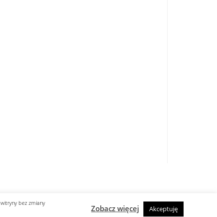
zycy wystąpią na Off ...
..
Z boisk na barykady ...
ub „Hamaka” ...
Korytarz przez ogród Saski ...
53 ...
a nowojorska”. Państwa Ligi Arabskiej po ...
 witryny bez zmiany
Zobacz więcej
Akceptuję
designed by know-line.pl