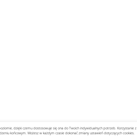
z pomocą walczącej Warszawie ...
Kneecap i sprawa Gazy. Irlandc
ażny ...
Prawda w grozie przeżyć ...
Chłopiec spod „Parasola” .
zyd ...
Ryszard Petru nie wyklucza, że powstanie nowa part ...
zaw ...
Jak ułan obronił katedrę ...
Odebrać zrzuty z „Chochli” l
stuje 350 mld dolarów w USA ...
Wojna Rosji z Ukrainą. Dzień 12
mokr ...
Kim jest „Afgańczyk” od incydentu na granicy? Służ ...
s ...
Odkurzone nagrania, zapomniane skandale ...
„Deklaracj
wy ...
Donald Tusk o słowach Szymona Hołowni o zamachu st ...
lakó ...
Przewodniczący Knesetu: Chcecie Palestyny? Zbudujc ...
ego. ...
Future Frombork Festival. Kosmiczne wizje naukowcó ...
.
Michał Szułdrzyński: Hołownia liderem rankingu nie ...
poziomie, dzięki czemu dostosowuje się ona do Twoich indywidualnych potrzeb. Korzystanie z
dzeniu końcowym. Możesz w każdym czasie dokonać zmiany ustawień dotyczących cookies.