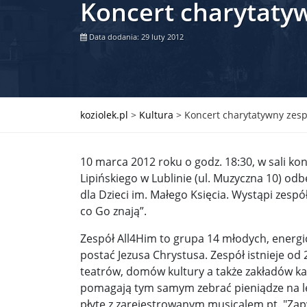
Koncert charytaty
Władimir Putin po ultimatum Donalda Trumpa: U
Data dodania: 29 luty 2012
Przemysław Czarnek ujawnia, z jakimi partiami Pi
Są wyniki rekrytacji na SGGW. Uczelnia będzie wa
Były prezydent Korei Płd. nie dał się przesłuchać.
koziolek.pl
>
Kultura
>
Koncert charytatywny zesp
Robert Wilson nie żyje. Pracował z Lady Gagą, To
10 marca 2012 roku o godz. 18:30, w sali ko
Pierwszy kraj UE zakazuje eksportu broni do Izrae
Lipińskiego w Lublinie (ul. Muzyczna 10) od
dla Dzieci im. Małego Księcia. Wystąpi zesp
Okrągły stół na Białorusi? Przeciwnicy Łukaszenki
co Go znają”.
Grażyna Torbicka: Kocham kino, ale kocham też t
Zespół All4Him to grupa 14 młodych, energic
Estera Flieger: Nie znoszę dyskusji o sensie Pows
postać Jezusa Chrystusa. Zespół istnieje od
teatrów, domów kultury a także zakładów ka
Michał Szułdrzyński: Z popiołów aż do chmur. Wa
pomagają tym samym zebrać pieniądze na l
płytę z zarejestrowanym musicalem pt. "Zapyt
Karol Nawrocki zakończył prace nad strukturą ka