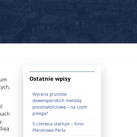
jna Rosji z Ukrainą. Dzień 1254 ...
Ostatnie wpisy
cjum
tych,
Wycena gruntów
deweloperskich metodą
yć
pozostałościową – na czym
skach
polega?
y,
5 czerwca startuje – Kino
Najstarsza muzyka świata ...
dają
Plenerowe Perła