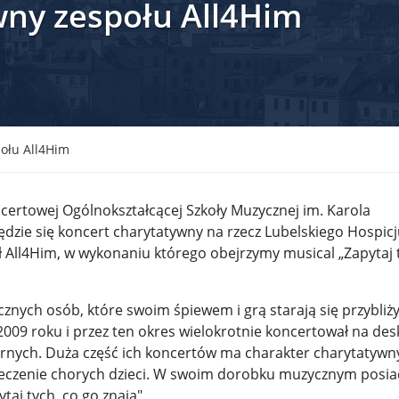
wny zespołu All4Him
krain ...
TSUE uderza w plan Giorgii Meloni, by odsyłać imig ...
S ...
Nowa metoda walki z kłusownictwem. Nosorożcom wstr ...
lc ...
Sondaż na Węgrzech: Viktor Orbán ma powody do niep ...
 ...
Nieznane tajemnice Powstania Warszawskiego. Jan Oł ...
ołu All4Him
me ...
Salwador: Prezydent będzie mógł rządzić do śmierci ...
ncertowej Ogólnokształcącej Szkoły Muzycznej im. Karola
l ...
Donald Trump zaostrza wojnę celną z Kanadą. Biały ...
Wo
będzie się koncert charytatywny na rzecz Lubelskiego Hospi
ół All4Him, w wykonaniu którego obejrzymy musical „Zapytaj 
 ...
Demokraci uczą się nowego języka. Wzorują się na D ...
eat ...
Sondaż: Czy Powstanie Warszawskie było potrzebne i ...
znych osób, które swoim śpiewem i grą starają się przybliż
t ...
Wanda Traczyk-Stawska: Szczucie dziś na Niemców to ...
 2009 roku i przez ten okres wielokrotnie koncertował na de
rnych. Duża część ich koncertów ma charakter charytatywn
rsz ...
Kard. Konrad Krajewski o słowach „Polska dla Polak ...
eczenie chorych dzieci. W swoim dorobku muzycznym posia
aj tych, co go znają".
nce ...
Urszula Rusecka z PiS krytykuje Grzegorza Brauna. ...