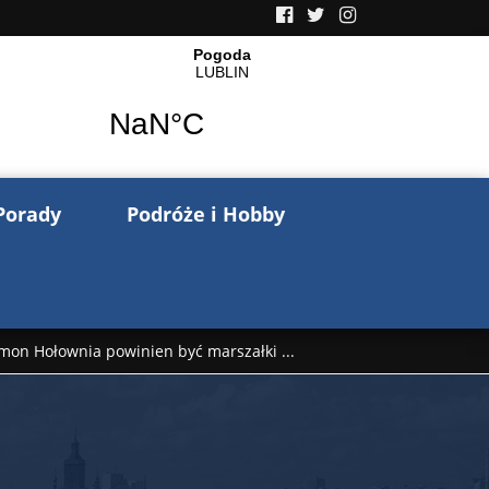
Porady
Podróże i Hobby
mon Hołownia powinien być marszałki ...
nów pisze o wojnie na Ukrainie. Wspo ...
..