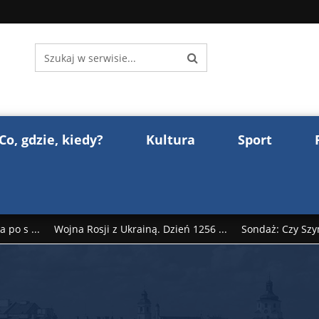
Co, gdzie, kiedy?
Kultura
Sport
 po s ...
Wojna Rosji z Ukrainą. Dzień 1256 ...
Sondaż: Czy Szy
rump reaguje na słowa Dmitrija Miedwiediew ...
Donald Trump z
śl ...
Polak premierem Litwy? Robert Duchniewicz na krótk ...
zy TV ...
ABW zatrzymała szpiega. „Dopadniemy każdego. Racze .