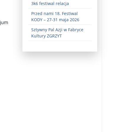
3k6 festiwal relacja
Przed nami 18. Festiwal
KODY – 27-31 maja 2026
cjum
Sztywny Pal Azji w Fabryce
Kultury ZGRZYT
ez zaangażowania ...
fiary ...
Zaproszenie na wystawę: „Uciec z piekła” ...
u potrzebne są historyczne śledztwa ...
s ...
Gintautas Paluckas odchodz ...