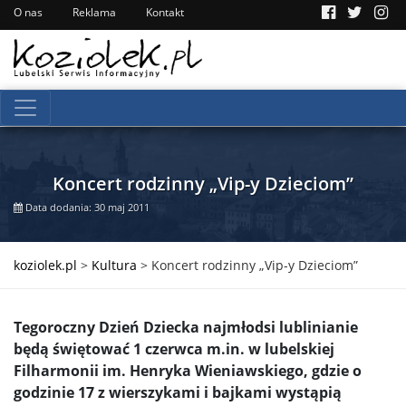
O nas
Reklama
Kontakt
Koncert rodzinny „Vip-y Dzieciom”
Data dodania: 30 maj 2011
koziolek.pl
>
Kultura
>
Koncert rodzinny „Vip-y Dzieciom”
Tegoroczny Dzień Dziecka najmłodsi lublinianie
będą świętować 1 czerwca m.in. w lubelskiej
Filharmonii im. Henryka Wieniawskiego, gdzie o
godzinie 17 z wierszykami i bajkami wystąpią