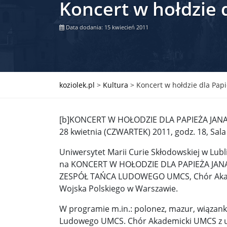
Koncert w hołdzie d
Władimir Putin po ultimatum Donalda Trumpa: U
Data dodania: 15 kwiecień 2011
Przemysław Czarnek ujawnia, z jakimi partiami Pi
Są wyniki rekrytacji na SGGW. Uczelnia będzie wa
Były prezydent Korei Płd. nie dał się przesłuchać.
koziolek.pl
>
Kultura
>
Koncert w hołdzie dla Papi
Robert Wilson nie żyje. Pracował z Lady Gagą, To
[b]KONCERT W HOŁODZIE DLA PAPIEŻA JANA
Pierwszy kraj UE zakazuje eksportu broni do Izrae
28 kwietnia (CZWARTEK) 2011, godz. 18, Sa
Okrągły stół na Białorusi? Przeciwnicy Łukaszenki
Uniwersytet Marii Curie Skłodowskiej w Lub
na KONCERT W HOŁODZIE DLA PAPIEŻA JANA 
Grażyna Torbicka: Kocham kino, ale kocham też t
ZESPÓŁ TAŃCA LUDOWEGO UMCS, Chór Akademi
Estera Flieger: Nie znoszę dyskusji o sensie Pows
Wojska Polskiego w Warszawie.
Michał Szułdrzyński: Z popiołów aż do chmur. Wa
W programie m.in.: polonez, mazur, wiązan
Ludowego UMCS. Chór Akademicki UMCS z ud
Karol Nawrocki zakończył prace nad strukturą ka