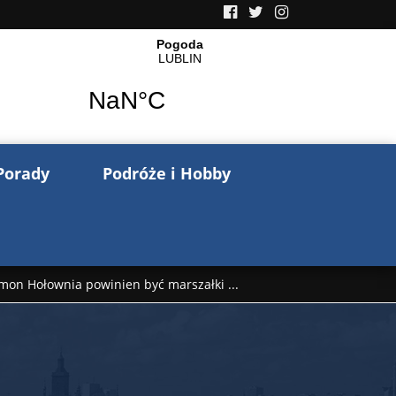
Porady
Podróże i Hobby
mon Hołownia powinien być marszałki ...
nów pisze o wojnie na Ukrainie. Wspo ...
..