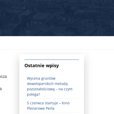
jna Rosji z Ukrainą. Dzień 1254 ...
Ostatnie wpisy
asza
Wycena gruntów
deweloperskich metodą
a
pozostałościową – na czym
polega?
5 czerwca startuje – Kino
Najstarsza muzyka świata ...
Plenerowe Perła