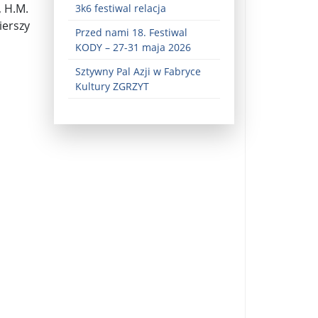
, H.M.
3k6 festiwal relacja
ierszy
Przed nami 18. Festiwal
KODY – 27-31 maja 2026
Sztywny Pal Azji w Fabryce
Kultury ZGRZYT
ez zaangażowania ...
fiary ...
Zaproszenie na wystawę: „Uciec z piekła” ...
u potrzebne są historyczne śledztwa ...
s ...
Gintautas Paluckas odchodz ...