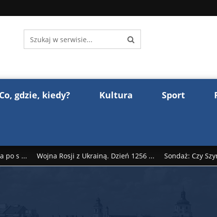
Co, gdzie, kiedy?
Kultura
Sport
 po s ...
Wojna Rosji z Ukrainą. Dzień 1256 ...
Sondaż: Czy Szy
rump reaguje na słowa Dmitrija Miedwiediew ...
Donald Trump z
śl ...
Polak premierem Litwy? Robert Duchniewicz na krótk ...
zy TV ...
ABW zatrzymała szpiega. „Dopadniemy każdego. Racze .