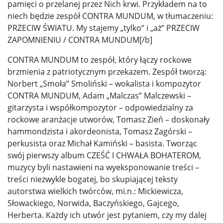
pamięci o przelanej przez Nich krwi. Przykładem na to
niech będzie zespół CONTRA MUNDUM, w tłumaczeniu:
PRZECIW ŚWIATU. My stajemy „tylko“ i „aż“ PRZECIW
ZAPOMNIENIU / CONTRA MUNDUM[/b]
CONTRA MUNDUM to zespół, który łączy rockowe
brzmienia z patriotycznym przekazem. Zespół tworzą:
Norbert „Smoła” Smoliński – wokalista i kompozytor
CONTRA MUNDUM, Adam „Malczas” Malczewski –
gitarzysta i współkompozytor – odpowiedzialny za
rockowe aranżacje utworów, Tomasz Zień – doskonały
hammondzista i akordeonista, Tomasz Zagórski –
perkusista oraz Michał Kamiński – basista. Tworząc
swój pierwszy album CZEŚĆ I CHWAŁA BOHATEROM,
muzycy byli nastawieni na wyeksponowanie treści –
treści niezwykle bogatej, bo skupiającej teksty
autorstwa wielkich twórców, mi.n.: Mickiewicza,
Słowackiego, Norwida, Baczyńskiego, Gajcego,
Herberta. Każdy ich utwór jest pytaniem, czy my dalej