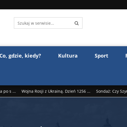
Co, gdzie, kiedy?
Kultura
Sport
 po s ...
Wojna Rosji z Ukrainą. Dzień 1256 ...
Sondaż: Czy Szy
rump reaguje na słowa Dmitrija Miedwiediew ...
Donald Trump z
śl ...
Polak premierem Litwy? Robert Duchniewicz na krótk ...
zy TV ...
ABW zatrzymała szpiega. „Dopadniemy każdego. Racze .