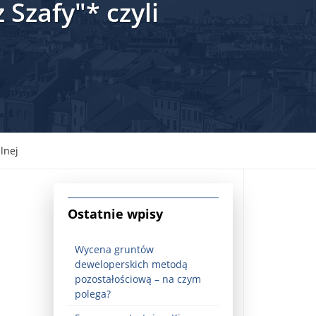
zafy"* czyli
lnej
jna Rosji z Ukrainą. Dzień 1254 ...
Ostatnie wpisy
Wycena gruntów
deweloperskich metodą
pozostałościową – na czym
Najstarsza muzyka świata ...
polega?