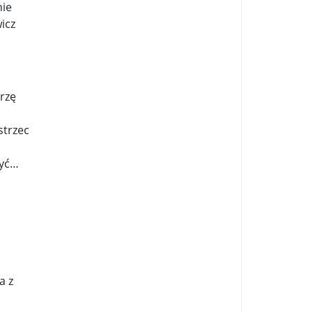
nie
icz
rzę
o
strzec
zyć…
a z