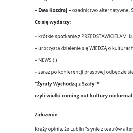
Pobić Niemców u siebie ...
Powstańcy prascy 
–
Ewa Kozdraj
– osadnictwo alternatywne, S
Nowe wytyczne dla pacjentów onkologicznych. W
Co się wydarzy:
Donald Trump starł się w internecie z byłym pre
– krótkie spotkanie z PRZEDSTAWICIELAMI ku
Elektrownia Powiśle: energia dla walczącej Wars
– uroczysta dzielenie się WIEDZĄ o kultura
Kapelusz w błocie ...
Korea Południowa zainwe
– NEWS (!)
Brazylia udziela Stanom Zjednoczonym lekcji de
– zaraz po konferencji prasowej odbędzie si
Donieck bez wody i z fekaliami za oknem. Ale z ro
"Żyrafy Wychodzą z Szafy"*
Sondaż: Stary czy nowy premier? Jeden polityk z 
czyli wielki coming out kultury nieformal
Sondaż: Andrzej Duda – prezydent wszystkich Po
Kolejne zapowiedzi uznania państwa palestyński
Założenie
Ozzy Osbourne żegnany jak król heavy metalu ..
Krąży opinia, że Lublin "słynie z teatrów alte