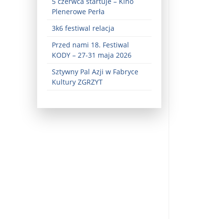
5 czerwca startuje – Kino
Plenerowe Perła
3k6 festiwal relacja
Przed nami 18. Festiwal
KODY – 27-31 maja 2026
Sztywny Pal Azji w Fabryce
Kultury ZGRZYT
ez zaangażowania ...
fiary ...
Zaproszenie na wystawę: „Uciec z piekła” ...
u potrzebne są historyczne śledztwa ...
s ...
Gintautas Paluckas odchodz ...