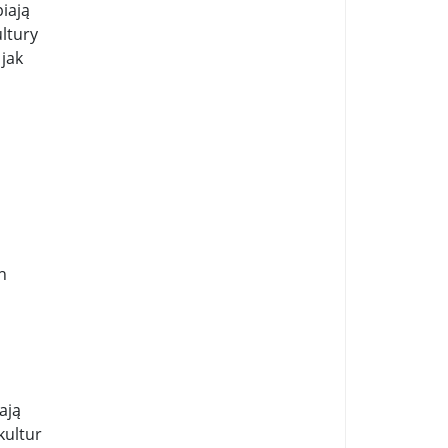
...
iają
ultury
 jak
.
h
ają
kultur