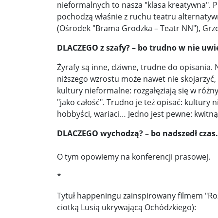
nieformalnych to nasza "klasa kreatywna". Pr
pochodzą właśnie z ruchu teatru alternatyw
(Ośrodek "Brama Grodzka – Teatr NN"), Grze
DLACZEGO z szafy? – bo trudno w nie uwi
Żyrafy są inne, dziwne, trudne do opisani
niższego wzrostu może nawet nie skojarzyć, 
kultury nieformalne: rozgałęziają się w róż
"jako całość". Trudno je też opisać: kultury 
hobbyści, wariaci… Jedno jest pewne: kwitn
DLACZEGO wychodzą? – bo nadszedł czas
O tym opowiemy na konferencji prasowej.
*
Tytuł happeningu zainspirowany filmem "R
ciotką Lusią ukrywającą Ochódzkiego):