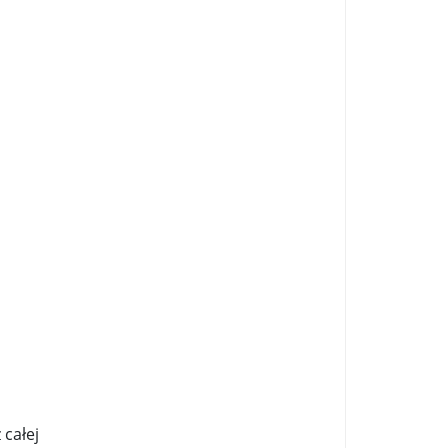
zycy wystąpią na Off ...
..
Z boisk na barykady ...
ub „Hamaka” ...
Korytarz przez ogród Saski ...
53 ...
a nowojorska”. Państwa Ligi Arabskiej po ...
 całej