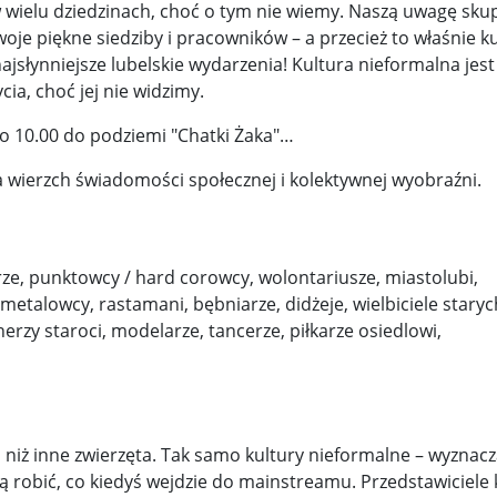
wijenko ...
100 tys. Holendrów zabroniło sobie uprawiania haza 
 w wielu dziedzinach, choć o tym nie wiemy. Naszą uwagę skup
oje piękne siedziby i pracowników – a przecież to właśnie k
 l ...
Potężne trzęsienie ziemi u wybrzeży Rosji. Alarm n ...
jsłynniejsze lubelskie wydarzenia! Kultura nieformalna jest
cia, choć jej nie widzimy.
 M ...
Dr Mirosław Oczkoś o rekonstrukcji rządu: Nie było ...
 o 10.00 do podziemi "Chatki Żaka"…
wni o ...
Znów niespokojnie w Azji. Tajlandia oskarża Kambod ..
 wierzch świadomości społecznej i kolektywnej wyobraźni.
h w Wa ...
cerze, punktowcy / hard corowcy, wolontariusze, miastolubi,
etalowcy, rastamani, bębniarze, didżeje, wielbiciele staryc
rzy staroci, modelarze, tancerze, piłkarze osiedlowi,
ej niż inne zwierzęta. Tak samo kultury nieformalne – wyznacz
ną robić, co kiedyś wejdzie do mainstreamu. Przedstawiciele 