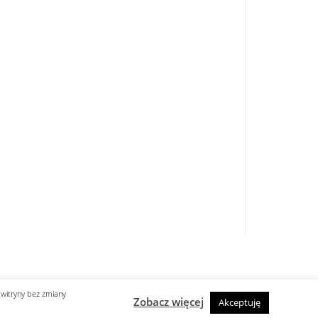
 witryny bez zmiany
Zobacz więcej
Akceptuję
designed by know-line.pl