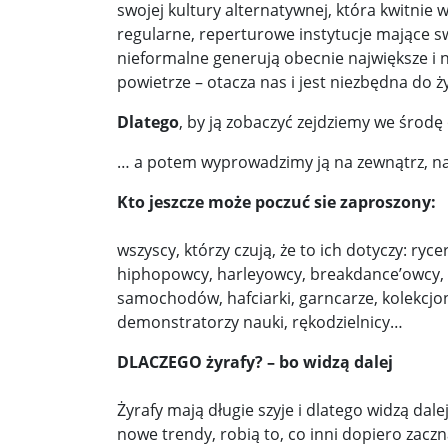
Démarche podczas przemówienia Walentyny Mat
swojej kultury alternatywnej, która kwitnie
regularne, reperturowe instytucje mające sw
„Złamane tabu”. Wobec Izraela padły oskarżenia o
nieformalne generują obecnie największe i na
powietrze – otacza nas i jest niezbędna do ży
10 najsilniejszych, odnotowanych trzęsień ziemi.
Dlatego
, by ją zobaczyć zejdziemy we środę
Bronisław Komorowski: Wypowiedź Szymona Hoło
… a potem wyprowadzimy ją na zewnątrz, na
Wiceszef MSWiA Czesław Mroczek o podpaleniac
Kto jeszcze może poczuć sie zaproszony:
wszyscy, którzy czują, że to ich dotyczy: ry
hiphopowcy, harleyowcy, breakdance’owcy, m
samochodów, hafciarki, garncarze, kolekcjone
demonstratorzy nauki, rękodzielnicy…
DLACZEGO żyrafy? – bo widzą dalej
Żyrafy mają długie szyje i dlatego widzą dal
nowe trendy, robią to, co inni dopiero zacz