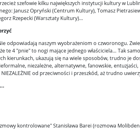
zecież szefowie kilku największych instytucji kultury w Lubli
nego: Janusz Opryński (Centrum Kultury), Tomasz Pietrasiew
gorz Rzepecki (Warsztaty Kultury)…
erzyć
a. Nie odpowiadają naszym wyobrażeniom o czworonogu. Zwie
że te 4 "pnie" to nogi mające jednego właściciela… Tak sam
nych kierunkach, ukazują się na wiele sposobów, trudno je do
nieformalne, niezależne, alternatywne, fanowskie, entuzjaści,
ą NIEZALEŻNIE od przeciwności i przeszkód, aż trudno uwier
….
ozmowy kontrolowane" Stanisława Barei (rozmowa Molibden