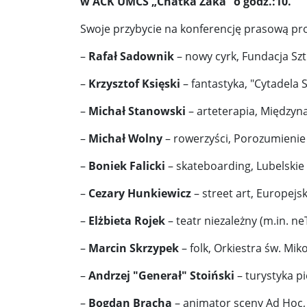
w ACK UMCS „Chatka Żaka”
o godz.:10.
Swoje przybycie na konferencję prasową pro
Donald Trump żąda porozumienia, które zakończ
–
Rafał Sadownik
– nowy cyrk, Fundacja Sz
Sławomir Mentzen: Migracja legalna również jest
–
Krzysztof Księski
– fantastyka, "Cytadela 
Dni Konia Arabskiego 2025 – pasja, tradycja i prz
–
Michał Stanowski
– arteterapia, Międzyn
Zełenski chciał rozmawiać z Nawrockim. Ukraina l
–
Michał Wolny
– rowerzyści, Porozumieni
Presja na Izrael rośnie. Kolejny kraj G7 zapowiad
–
Boniek Falicki
– skateboarding, Lubelski
Powstanie to nie jest zamknięta karta historii ...
–
Cezary Hunkiewicz
– street art, Europejs
Walka z okupantem, walka z ogniem ...
Ratune
–
Elżbieta Rojek
– teatr niezależny (m.in. n
Zaproszenie. Spacer z historią: „Warszawa ślada
–
Marcin Skrzypek
– folk, Orkiestra św. Miko
Cyniczne współczucie dla ofiar ...
Socjaliści w 
–
Andrzej "Generał" Stoiński
– turystyka pi
Leszek Miller wieszczy koniec Polski 2050. „Szym
–
Bogdan Bracha
– animator sceny Ad Hoc,