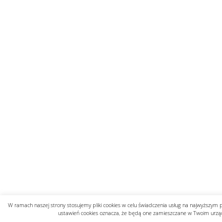
W ramach naszej strony stosujemy pliki cookies w celu świadczenia usług na najwyższym 
ustawień cookies oznacza, że będą one zamieszczane w Twoim urzą
Polityka prywatności