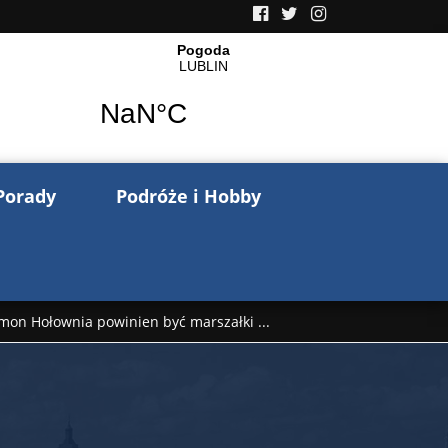
Porady
Podróże i Hobby
mon Hołownia powinien być marszałki ...
nów pisze o wojnie na Ukrainie. Wspo ...
..