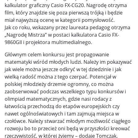
kalkulator graficzny Casio FX-CG20. Nagrodę otrzyma
film, który znajdzie się poza pierwszą trójką i będzie
miał najwyższą ocenę w kategorii pomysłowość.
Jak co roku, wskazany przez laureata pedagog otrzyma
„Nagrodę Mistrza” w postaci kalkulatora Casio FX-
9860GII i projektora multimedialnego.
Głównym celem konkursu jest propagowanie
matematyki wśród młodych ludzi. Należy im pokazywać
jak wiele można jeszcze odkryć w tej dziedzinie i jak
wielką radość można z tego czerpać. Potencjał w
polskiej młodzieży drzemie ogromny, co można
zaobserwować podczas wszelkiego typu konkursów i
olimpiad matematycznych, gdzie nasi rodacy z
łatwością przechodzą do etapów europejskich czy
nawet ogólnoświatowych i tam zajmują miejsca w
czołówce. Należy stwarzać młodym możliwość ciągłego
rozwoju bo to przecież oni będą w przyszłości kreować
rzeczywistość, w której żyjemy – dodaje Tomczak.