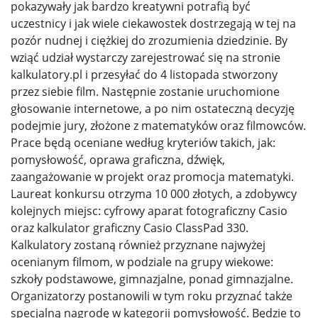
pokazywały jak bardzo kreatywni potrafią być
uczestnicy i jak wiele ciekawostek dostrzegają w tej na
pozór nudnej i ciężkiej do zrozumienia dziedzinie. By
wziąć udział wystarczy zarejestrować się na stronie
kalkulatory.pl i przesyłać do 4 listopada stworzony
przez siebie film. Następnie zostanie uruchomione
głosowanie internetowe, a po nim ostateczną decyzję
podejmie jury, złożone z matematyków oraz filmowców.
Prace będą oceniane według kryteriów takich, jak:
pomysłowość, oprawa graficzna, dźwięk,
zaangażowanie w projekt oraz promocja matematyki.
Laureat konkursu otrzyma 10 000 złotych, a zdobywcy
kolejnych miejsc: cyfrowy aparat fotograficzny Casio
oraz kalkulator graficzny Casio ClassPad 330.
Kalkulatory zostaną również przyznane najwyżej
ocenianym filmom, w podziale na grupy wiekowe:
szkoły podstawowe, gimnazjalne, ponad gimnazjalne.
Organizatorzy postanowili w tym roku przyznać także
specjalną nagrodę w kategorii pomysłowość. Będzie to