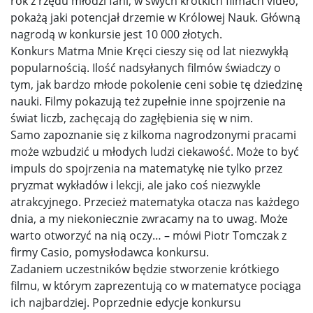
rok z rzędu młodzi fani, w swych krótkich filmach video,
pokażą jaki potencjał drzemie w Królowej Nauk. Główną
nagrodą w konkursie jest 10 000 złotych.
Konkurs Matma Mnie Kręci cieszy się od lat niezwykłą
popularnością. Ilość nadsyłanych filmów świadczy o
tym, jak bardzo młode pokolenie ceni sobie tę dziedzinę
nauki. Filmy pokazują też zupełnie inne spojrzenie na
świat liczb, zachęcają do zagłębienia się w nim.
Samo zapoznanie się z kilkoma nagrodzonymi pracami
może wzbudzić u młodych ludzi ciekawość. Może to być
impuls do spojrzenia na matematykę nie tylko przez
pryzmat wykładów i lekcji, ale jako coś niezwykle
atrakcyjnego. Przecież matematyka otacza nas każdego
dnia, a my niekoniecznie zwracamy na to uwag. Może
warto otworzyć na nią oczy… – mówi Piotr Tomczak z
firmy Casio, pomysłodawca konkursu.
Zadaniem uczestników będzie stworzenie krótkiego
filmu, w którym zaprezentują co w matematyce pociąga
ich najbardziej. Poprzednie edycje konkursu