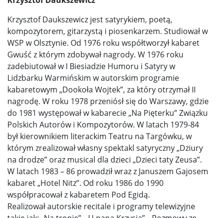
Krzysztof Daukszewicz jest satyrykiem, poetą,
kompozytorem, gitarzystą i piosenkarzem. Studiował w
WSP w Olsztynie. Od 1976 roku współtworzył kabaret
Gwuść z którym zdobywał nagrody. W 1976 roku
zadebiutował w I Biesiadzie Humoru i Satyry w
Lidzbarku Warmińskim w autorskim programie
kabaretowym „Dookoła Wojtek”, za który otrzymał II
nagrodę. W roku 1978 przeniósł się do Warszawy, gdzie
do 1981 występował w kabarecie „Na Pięterku” Związku
Polskich Autorów i Kompozytorów. W latach 1979-84
był kierownikiem literackim Teatru na Targówku, w
którym zrealizował własny spektakl satyryczny „Dziury
na drodze” oraz musical dla dzieci „Dzieci taty Zeusa”.
W latach 1983 – 86 prowadził wraz z Januszem Gajosem
kabaret „Hotel Nitz”. Od roku 1986 do 1990
współpracował z kabaretem Pod Egidą.
Realizował autorskie recitale i programy telewizyjne
takie jak: „Na tronie”, „U pana Krzysia”, „Rozmowy ze