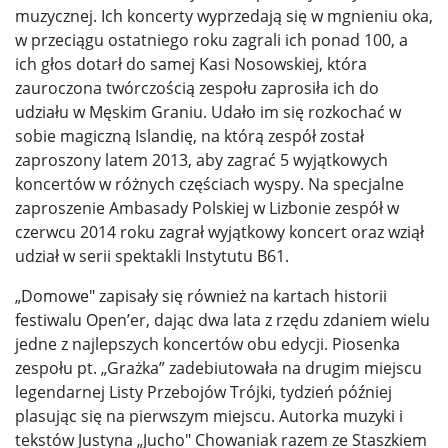
muzycznej. Ich koncerty wyprzedają się w mgnieniu oka,
w przeciągu ostatniego roku zagrali ich ponad 100, a
ich głos dotarł do samej Kasi Nosowskiej, która
zauroczona twórczością zespołu zaprosiła ich do
udziału w Męskim Graniu. Udało im się rozkochać w
sobie magiczną Islandię, na którą zespół został
zaproszony latem 2013, aby zagrać 5 wyjątkowych
koncertów w różnych częściach wyspy. Na specjalne
zaproszenie Ambasady Polskiej w Lizbonie zespół w
czerwcu 2014 roku zagrał wyjątkowy koncert oraz wziął
udział w serii spektakli Instytutu B61.
„Domowe" zapisały się również na kartach historii
festiwalu Open’er, dając dwa lata z rzędu zdaniem wielu
jedne z najlepszych koncertów obu edycji. Piosenka
zespołu pt. „Grażka” zadebiutowała na drugim miejscu
legendarnej Listy Przebojów Trójki, tydzień później
plasując się na pierwszym miejscu. Autorka muzyki i
tekstów Justyna „Jucho" Chowaniak razem ze Staszkiem