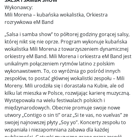
Wykonawcy:
Mili Morena – kubańska wokalistka, Orkiestra
rozrywkowa eM Band
„Salsa i samba show” to półtorej godziny gorącej salsy,
której nikt się nie oprze. Program wykonuje kubańska
wokalistka Mili Morena z towarzyszeniem dynamicznej
orkiestry eM Band. Mili Morena i orkiestra eM Band jest
unikalnym połączeniem rytmów latino z polskim
wykonawstwem. To, co wyróżnia go pośród innych
zespołów, to postać głównej wokalistki zespołu – Mili
Moreny. Mili urodziła się i dorastała na Kubie, ale od
kilku lat mieszka w Polsce, rozwijając karierę muzyczną.
Występowała na wielu festiwalach polskich i
międzynarodowych. Obecnie promuje swoje nowe
utwory „Contigo o sin ti” oraz „Si te vas, no vuelvas” ze
swojej najnowszej płyty „Soy yo”. Koncerty zespołu to
wspaniała i niezapomniana zabawa dla każdej
publiczności. Gatunki muzyczne grane przez zespół