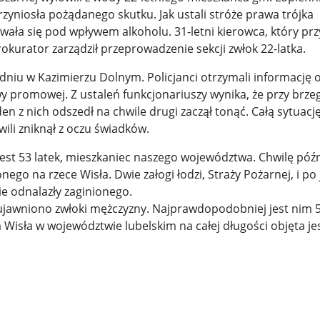
rzyniosła pożądanego skutku. Jak ustali stróże prawa trójka
y woj ...
Świat u stóp Trumpa. Negocjuj albo płać 50 proc. ...
owała się pod wpływem alkoholu. 31-letni kierowca, który prz
okurator zarządził przeprowadzenie sekcji zwłok 22-latka.
 pr ...
Radioaktywne gniazdo os odkryto w dawnych zakładac ...
dniu w Kazimierzu Dolnym. Policjanci otrzymali informację 
y ...
Ciężka noc w Kijowie. Rosja dwa razy uderzała z po ...
y promowej. Z ustaleń funkcjonariuszy wynika, że przy brze
n z nich odszedł na chwile drugi zaczął tonąć. Całą sytuacj
ic ...
Donaldowi Trumpowi udało się zapobiec wojnie. Cła ...
wili zniknął z oczu świadków.
a ...
Sensy Powstania Warszawskiego ...
Nie ma patriotyzmu b
 jest 53 latek, mieszkaniec naszego województwa. Chwilę póź
onego na rzece Wisła. Dwie załogi łodzi, Straży Pożarnej, i po
Wspólnota w chwili ciszy ...
Perspektywa świadka, perspektywa o
nie odnalazły zaginionego.
k wśród ceglanych murów ...
Gazowe Imperium Warszawy ...
ujawniono zwłoki mężczyzny. Najprawdopodobniej jest nim 
ka Wisła w województwie lubelskim na całej długości objęta je
mi ...
Wielka Brytania: Lesbijka została arcybiskupem. Pi ...
Kom
konspiracji ...
Kolejne kontrowersje wokół RARS. Po zmianie preze
on ...
Powstańcy w Skierniewicach ...
Dymisja premiera Litwy. 