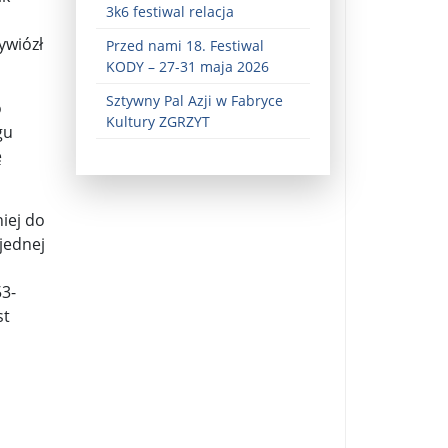
3k6 festiwal relacja
ywiózł
Przed nami 18. Festiwal
KODY – 27-31 maja 2026
Sztywny Pal Azji w Fabryce
o
Kultury ZGRZYT
gu
ę
ez zaangażowania ...
niej do
 jednej
fiary ...
Zaproszenie na wystawę: „Uciec z piekła” ...
53-
st
u potrzebne są historyczne śledztwa ...
s ...
Gintautas Paluckas odchodz ...