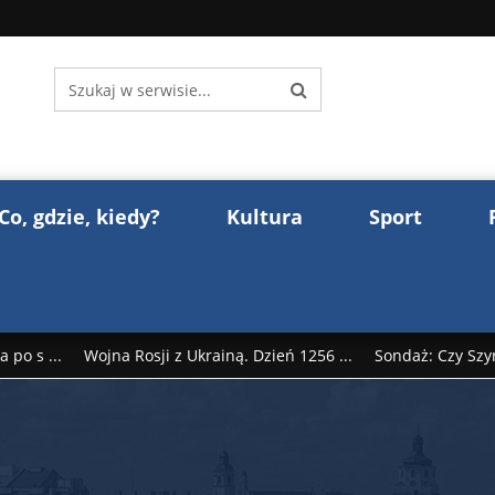
Co, gdzie, kiedy?
Kultura
Sport
 po s ...
Wojna Rosji z Ukrainą. Dzień 1256 ...
Sondaż: Czy Szy
rump reaguje na słowa Dmitrija Miedwiediew ...
Donald Trump z
śl ...
Polak premierem Litwy? Robert Duchniewicz na krótk ...
zy TV ...
ABW zatrzymała szpiega. „Dopadniemy każdego. Racze .