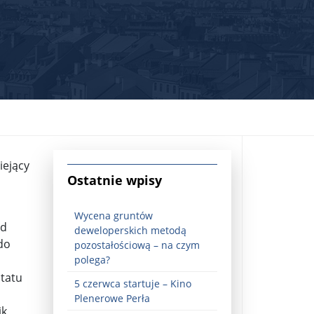
iejący
jna Rosji z Ukrainą. Dzień 1254 ...
Ostatnie wpisy
Wycena gruntów
ad
deweloperskich metodą
do
pozostałościową – na czym
polega?
ltatu
5 czerwca startuje – Kino
Najstarsza muzyka świata ...
Plenerowe Perła
ik