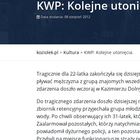
KWP: Kolejne utoni
Władimir Putin po ultimatum Donalda Trumpa: U
Data dodania: 08 sierpień 2012
Przemysław Czarnek ujawnia, z jakimi partiami Pi
Są wyniki rekrytacji na SGGW. Uczelnia będzie wa
Były prezydent Korei Płd. nie dał się przesłuchać.
koziolek.pl
>
Kultura
>
KWP: Kolejne utonięcia.
Robert Wilson nie żyje. Pracował z Lady Gagą, To
Tragicznie dla 22-latka zakończyła się dzisi
Pierwszy kraj UE zakazuje eksportu broni do Izrae
pływać mężczyzna z grupą znajomych wszedł
zdarzenia doszło wczoraj w Kazimierzu Dol
Okrągły stół na Białorusi? Przeciwnicy Łukaszenki
Do tragicznego zdarzenia doszło dzisiejszej
Grażyna Torbicka: Kocham kino, ale kocham też t
zbiornik retencyjny przyjechała grupa młod
Estera Flieger: Nie znoszę dyskusji o sensie Pows
wody. Po chwili obserwujący ich 31-latek, kt
Zaalarmował pozostałych, którzy natychmiast 
Michał Szułdrzyński: Z popiołów aż do chmur. Wa
powiadomił dyżurnego policji, a ten pozosta
Przybyli na miejsce funkcjonariusze straży 
Karol Nawrocki zakończył prace nad strukturą ka