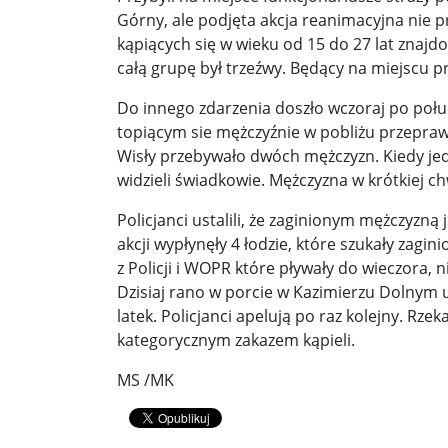
Górny, ale podjęta akcja reanimacyjna nie p
Donald Trump żąda porozumienia, które zakończ
kąpiących się w wieku od 15 do 27 lat znajd
całą grupę był trzeźwy. Będący na miejscu pr
Sławomir Mentzen: Migracja legalna również jest
Do innego zdarzenia doszło wczoraj po połu
Dni Konia Arabskiego 2025 – pasja, tradycja i prz
topiącym sie mężczyźnie w pobliżu przepraw
Wisły przebywało dwóch mężczyzn. Kiedy jede
Zełenski chciał rozmawiać z Nawrockim. Ukraina l
widzieli świadkowie. Mężczyzna w krótkiej ch
Presja na Izrael rośnie. Kolejny kraj G7 zapowiad
Policjanci ustalili, że zaginionym mężczyzną
akcji wypłynęły 4 łodzie, które szukały zagini
Powstanie to nie jest zamknięta karta historii ...
z Policji i WOPR które pływały do wieczora, 
Walka z okupantem, walka z ogniem ...
Ratune
Dzisiaj rano w porcie w Kazimierzu Dolnym 
latek. Policjanci apelują po raz kolejny. Rze
Zaproszenie. Spacer z historią: „Warszawa ślada
kategorycznym zakazem kąpieli.
Cyniczne współczucie dla ofiar ...
Socjaliści w 
MS /MK
Leszek Miller wieszczy koniec Polski 2050. „Szym