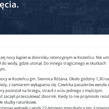
ęcia.
krain ...
TSUE uderza w plan Giorgii Meloni, by odsyłać imig ...
S ...
Nowa metoda walki z kłusownictwem. Nosorożcom wstr ...
lc ...
Sondaż na Węgrzech: Viktor Orbán ma powody do niep ...
 ...
Nieznane tajemnice Powstania Warszawskiego. Jan Oł ...
me ...
Salwador: Prezydent będzie mógł rządzić do śmierci ...
ejszej nocy kąpiel w zbiorniku retencyjnym w Kozieńcu. Nie um
l ...
Donald Trump zaostrza wojnę celną z Kanadą. Biały ...
Wo
 do wody, gdzie utonął. Do innego tragicznego w skutkach
nym.
 ...
Demokraci uczą się nowego języka. Wzorują się na D ...
 nocy w Kozieńcu gm. Siennica Różana. Około godziny 1,30 n
eat ...
Sondaż: Czy Powstanie Warszawskie było potrzebne i ...
zieży, z zamiarem wykąpania się. Czwórka pasażerów weszła 
t ...
Wanda Traczyk-Stawska: Szczucie dziś na Niemców to ...
óry pozostał na brzegu, stracił z oczu jednego z mężczyzn.
zaczęli przeszukiwać zbiornik. Kiedy to nie przyniosło rezu
rsz ...
Kard. Konrad Krajewski o słowach „Polska dla Polak ...
łe służby ratunkowe.
pożarnej wyłowili z wody 22-letniego mieszkańca gm. Łopienn
nce ...
Urszula Rusecka z PiS krytykuje Grzegorza Brauna. ...