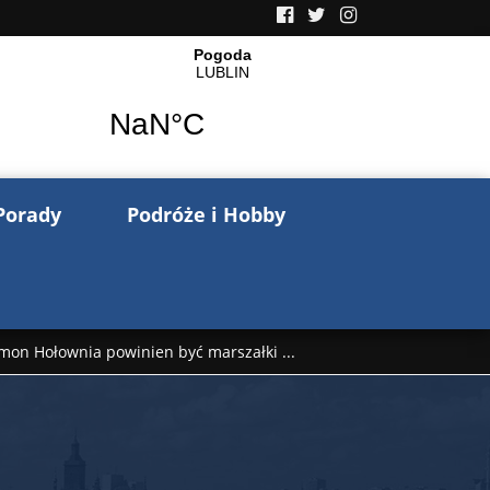
Porady
Podróże i Hobby
mon Hołownia powinien być marszałki ...
nów pisze o wojnie na Ukrainie. Wspo ...
..