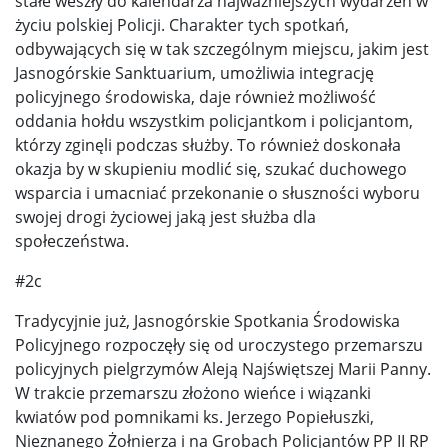
stałe weszły do kalendarza najważniejszych wydarzeń w
życiu polskiej Policji. Charakter tych spotkań,
odbywających się w tak szczególnym miejscu, jakim jest
Jasnogórskie Sanktuarium, umożliwia integrację
policyjnego środowiska, daje również możliwość
oddania hołdu wszystkim policjantkom i policjantom,
którzy zginęli podczas służby. To również doskonała
okazja by w skupieniu modlić się, szukać duchowego
wsparcia i umacniać przekonanie o słuszności wyboru
swojej drogi życiowej jaką jest służba dla
społeczeństwa.
#2c
Tradycyjnie już, Jasnogórskie Spotkania Środowiska
Policyjnego rozpoczęły się od uroczystego przemarszu
policyjnych pielgrzymów Aleją Najświętszej Marii Panny.
W trakcie przemarszu złożono wieńce i wiązanki
kwiatów pod pomnikami ks. Jerzego Popiełuszki,
Nieznanego Żołnierza i na Grobach Policjantów PP II RP