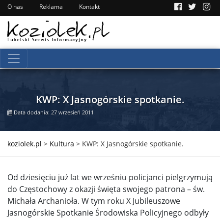
O nas
Reklama
Kontakt
KWP: X Jasnogórskie spotkanie.
Data dodania: 27 wrzesień 2011
koziolek.pl
>
Kultura
>
KWP: X Jasnogórskie spotkanie.
Od dziesięciu już lat we wrześniu policjanci pielgrzymują
do Częstochowy z okazji święta swojego patrona – św.
Michała Archanioła. W tym roku X Jubileuszowe
Jasnogórskie Spotkanie Środowiska Policyjnego odbyły