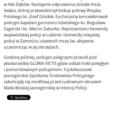
w Alei Dębów. Następnie odprawiona została msza
święta, której przewodniczył biskup polowy Wojaka
Polskiego ks. Józef Gózdek. Eucharystię koncelebrowali
policyjni kapelani garnizonu lubelskiego ks. Bogusław
Zagórski i ks. Marcin Zaburko. Reprezentanci komendy
wojewódzkiej policji w Lublinie i komendy miejskiej
policji w Zamościu uświetnili mszę św. aktywnie
uczestnicząc w jej obrzędach.
Godzinę później, policyjni pielgrzymi przeszli pod
płaskorzeźbę GLORIA VICTIS gdzie oddali hołd poległym
i pomordowanym policjantom. X Jubileuszowe
Jasnogórskie Spotkania Środowiska Policyjnego
zakończyły się modlitwą przed cudownym obrazem
Matki Boskiej Jasnogórskiej w intencji Policji.