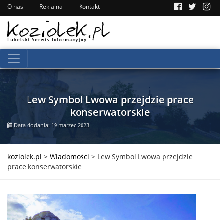
O nas
Reklama
Kontakt
Lew Symbol Lwowa przejdzie prace
konserwatorskie
Data dodania: 19 marzec 2023
koziolek.pl
>
Wiadomości
>
Lew Symbol Lwowa przejdzie
prace konserwatorskie