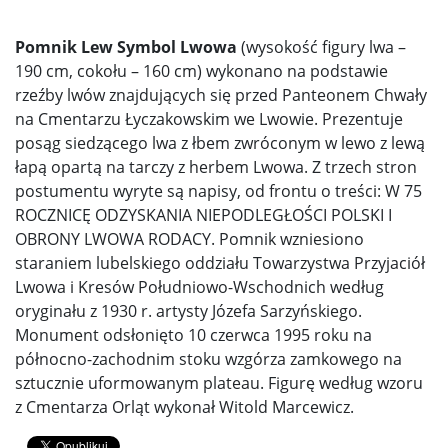
Pomnik Lew Symbol Lwowa
(wysokość figury lwa –
190 cm, cokołu – 160 cm) wykonano na podstawie
rzeźby lwów znajdujących się przed Panteonem Chwały
na Cmentarzu Łyczakowskim we Lwowie. Prezentuje
posąg siedzącego lwa z łbem zwróconym w lewo z lewą
łapą opartą na tarczy z herbem Lwowa. Z trzech stron
postumentu wyryte są napisy, od frontu o treści: W 75
ROCZNICĘ ODZYSKANIA NIEPODLEGŁOŚCI POLSKI I
OBRONY LWOWA RODACY. Pomnik wzniesiono
staraniem lubelskiego oddziału Towarzystwa Przyjaciół
Lwowa i Kresów Południowo-Wschodnich według
oryginału z 1930 r. artysty Józefa Sarzyńskiego.
Monument odsłonięto 10 czerwca 1995 roku na
północno-zachodnim stoku wzgórza zamkowego na
sztucznie uformowanym plateau. Figurę według wzoru
z Cmentarza Orląt wykonał Witold Marcewicz.