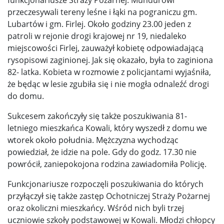
przeczesywali tereny leśne i łąki na pograniczu gm.
Lubartów i gm. Firlej. Około godziny 23.00 jeden z
patroli w rejonie drogi krajowej nr 19, niedaleko
miejscowości Firlej, zauważył kobietę odpowiadającą
rysopisowi zaginionej. Jak się okazało, była to zaginiona
82- latka. Kobieta w rozmowie z policjantami wyjaśniła,
że będąc w lesie zgubiła się i nie mogła odnaleźć drogi
do domu.
Sukcesem zakończyły się także poszukiwania 81-
letniego mieszkańca Kowali, który wyszedł z domu we
wtorek około południa. Mężczyzna wychodząc
powiedział, że idzie na pole. Gdy do godz. 17.30 nie
powrócił, zaniepokojona rodzina zawiadomiła Policję.
Funkcjonariusze rozpoczęli poszukiwania do których
przyłączył się także zastęp Ochotniczej Straży Pożarnej
oraz okoliczni mieszkańcy. Wśród nich byli trzej
uczniowie szkoły podstawowej w Kowali. Młodzi chłopcy