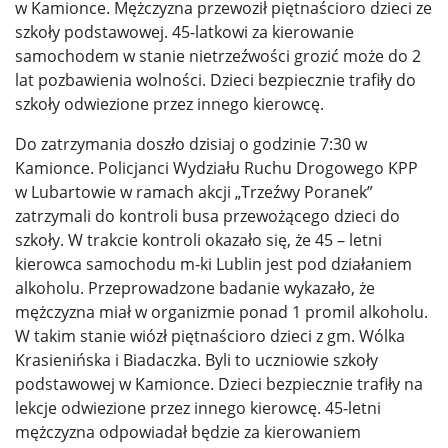
w Kamionce. Mężczyzna przewoził piętnaścioro dzieci ze
szkoły podstawowej. 45-latkowi za kierowanie
samochodem w stanie nietrzeźwości grozić może do 2
lat pozbawienia wolności. Dzieci bezpiecznie trafiły do
szkoły odwiezione przez innego kierowcę.
Do zatrzymania doszło dzisiaj o godzinie 7:30 w
Kamionce. Policjanci Wydziału Ruchu Drogowego KPP
w Lubartowie w ramach akcji „Trzeźwy Poranek”
zatrzymali do kontroli busa przewożącego dzieci do
szkoły. W trakcie kontroli okazało się, że 45 – letni
kierowca samochodu m-ki Lublin jest pod działaniem
alkoholu. Przeprowadzone badanie wykazało, że
mężczyzna miał w organizmie ponad 1 promil alkoholu.
W takim stanie wiózł piętnaścioro dzieci z gm. Wólka
Krasienińska i Biadaczka. Byli to uczniowie szkoły
podstawowej w Kamionce. Dzieci bezpiecznie trafiły na
lekcje odwiezione przez innego kierowcę. 45-letni
mężczyzna odpowiadał będzie za kierowaniem