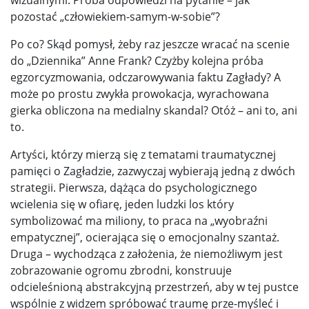
pozostać „człowiekiem-samym-w-sobie”?
Po co? Skąd pomysł, żeby raz jeszcze wracać na scenie
do „Dziennika” Anne Frank? Czyżby kolejna próba
egzorcyzmowania, odczarowywania faktu Zagłady? A
może po prostu zwykła prowokacja, wyrachowana
gierka obliczona na medialny skandal? Otóż – ani to, ani
to.
Artyści, którzy mierzą się z tematami traumatycznej
pamięci o Zagładzie, zazwyczaj wybierają jedną z dwóch
strategii. Pierwsza, dążąca do psychologicznego
wcielenia się w ofiarę, jeden ludzki los który
symbolizować ma miliony, to praca na „wyobraźni
empatycznej”, ocierająca się o emocjonalny szantaż.
Druga – wychodząca z założenia, że niemożliwym jest
zobrazowanie ogromu zbrodni, konstruuje
odcieleśnioną abstrakcyjną przestrzeń, aby w tej pustce
wspólnie z widzem spróbować traumę prze-myśleć i