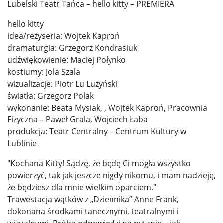
Lubelski Teatr Tańca – hello kitty – PREMIERA
hello kitty
idea/reżyseria: Wojtek Kaproń
dramaturgia: Grzegorz Kondrasiuk
udźwiękowienie: Maciej Połynko
kostiumy: Jola Szala
wizualizacje: Piotr Lu Lużyński
światła: Grzegorz Polak
wykonanie: Beata Mysiak, , Wojtek Kaproń, Pracownia
Fizyczna – Paweł Grala, Wojciech Łaba
produkcja: Teatr Centralny – Centrum Kultury w
Lublinie
"Kochana Kitty! Sądzę, że będę Ci mogła wszystko
powierzyć, tak jak jeszcze nigdy nikomu, i mam nadzieję,
że będziesz dla mnie wielkim oparciem."
Trawestacja wątków z „Dziennika” Anne Frank,
dokonana środkami tanecznymi, teatralnymi i
wizualnymi. Próba odpowiedzi na pytanie – jak