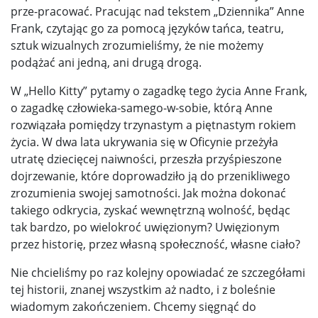
prze-pracować. Pracując nad tekstem „Dziennika” Anne
Frank, czytając go za pomocą języków tańca, teatru,
sztuk wizualnych zrozumieliśmy, że nie możemy
podążać ani jedną, ani drugą drogą.
W „Hello Kitty” pytamy o zagadkę tego życia Anne Frank,
o zagadkę człowieka-samego-w-sobie, którą Anne
rozwiązała pomiędzy trzynastym a piętnastym rokiem
życia. W dwa lata ukrywania się w Oficynie przeżyła
utratę dziecięcej naiwności, przeszła przyśpieszone
dojrzewanie, które doprowadziło ją do przenikliwego
zrozumienia swojej samotności. Jak można dokonać
takiego odkrycia, zyskać wewnętrzną wolność, będąc
tak bardzo, po wielokroć uwięzionym? Uwięzionym
przez historię, przez własną społeczność, własne ciało?
Nie chcieliśmy po raz kolejny opowiadać ze szczegółami
tej historii, znanej wszystkim aż nadto, i z boleśnie
wiadomym zakończeniem. Chcemy sięgnąć do