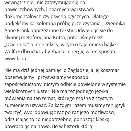
wewnątrz niej, nie zatrzymując się na
powierzchownych, linearnych warstwach
dokumentalnych czy psychologicznych. Dlatego
podjęliśmy karkołomną próbę prze-czytania „Dziennika”
Anne Frank poprzez inne teksty. Odwołując się do
słynnej metafory Jana Kotta, potarliśmy tekst
„Dziennika” o inne teksty, w tym o tajemniczą bajkę
Wolfa Erlbrucha, aby zbadać energię w ten sposób
wywołaną.
Nie ma dziś jednej pamięci o Zagładzie, a jej koszmar
obserwujemy i przyswajamy w sposób
zapośredniczony, niczym odbicie powielone w systemie
wielokrotnych luster. Nie ma też jednego języka
mówienia na ten temat, którego można z czystym
sumieniem używać. Za każdym razem musimy ten język
tworzyć, wypróbowując raz po raz jego możliwości,
odrzucając to co niepotrzebne, ponosząc klęskę i
powracając na nowo. Bo w historii którą