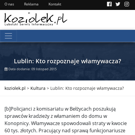
O nas
Reklama
Kontakt
Lublin: Kto rozpoznaje włamywacza?
Data dodania: 09 listopad 2015
koziolek.pl
>
Kultura
>
Lublin: Kto rozpoznaje włamywacza?
[b]Policjanci z komisariatu w Bełżycach poszukują
sprawców kradzieży z włamaniem do domu w
Konopnicy. Włamywacze spowodowali straty w kwocie
60 tys. złotych. Pracujący nad sprawą funkcjonariusze