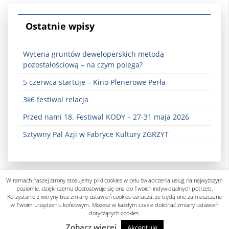
Ostatnie wpisy
Wycena gruntów deweloperskich metodą
pozostałościową – na czym polega?
5 czerwca startuje – Kino Plenerowe Perła
3k6 festiwal relacja
Przed nami 18. Festiwal KODY – 27-31 maja 2026
Sztywny Pal Azji w Fabryce Kultury ZGRZYT
W ramach naszej strony stosujemy pliki cookies w celu świadczenia usług na najwyższym
poziomie, dzięki czemu dostosowuje się ona do Twoich indywidualnych potrzeb.
Korzystanie z witryny bez zmiany ustawień cookies oznacza, że będą one zamieszczane
w Twoim urządzeniu końcowym. Możesz w każdym czasie dokonać zmiany ustawień
dotyczących cookies.
Polityka prywatności
Zobacz więcej
Akceptuję