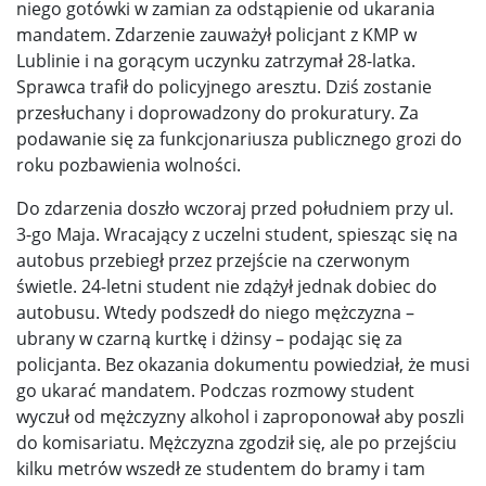
niego gotówki w zamian za odstąpienie od ukarania
mandatem. Zdarzenie zauważył policjant z KMP w
Lublinie i na gorącym uczynku zatrzymał 28-latka.
Sprawca trafił do policyjnego aresztu. Dziś zostanie
przesłuchany i doprowadzony do prokuratury. Za
podawanie się za funkcjonariusza publicznego grozi do
roku pozbawienia wolności.
Do zdarzenia doszło wczoraj przed południem przy ul.
3-go Maja. Wracający z uczelni student, spiesząc się na
autobus przebiegł przez przejście na czerwonym
świetle. 24-letni student nie zdążył jednak dobiec do
autobusu. Wtedy podszedł do niego mężczyzna –
ubrany w czarną kurtkę i dżinsy – podając się za
policjanta. Bez okazania dokumentu powiedział, że musi
go ukarać mandatem. Podczas rozmowy student
wyczuł od mężczyzny alkohol i zaproponował aby poszli
do komisariatu. Mężczyzna zgodził się, ale po przejściu
kilku metrów wszedł ze studentem do bramy i tam