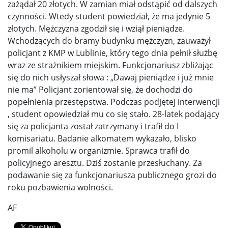
zażądał 20 złotych. W zamian miał odstąpić od dalszych
czynności. Wtedy student powiedział, że ma jedynie 5
złotych. Mężczyzna zgodził się i wziął pieniądze.
Wchodzących do bramy budynku mężczyzn, zauważył
policjant z KMP w Lublinie, który tego dnia pełnił służbę
wraz ze strażnikiem miejskim. Funkcjonariusz zbliżając
się do nich usłyszał słowa : „Dawaj pieniądze i już mnie
nie ma” Policjant zorientował się, że dochodzi do
popełnienia przestępstwa. Podczas podjętej interwencji
, student opowiedział mu co się stało. 28-latek podający
się za policjanta został zatrzymany i trafił do I
komisariatu. Badanie alkomatem wykazało, blisko
promil alkoholu w organizmie. Sprawca trafił do
policyjnego aresztu. Dziś zostanie przesłuchany. Za
podawanie się za funkcjonariusza publicznego grozi do
roku pozbawienia wolności.
AF