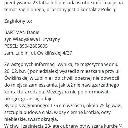
przebywania 23-latka lub posiada istotne informacje na
temat zaginionego, proszony jest o kontakt z Policją.
Zaginiony to:
BARTMAN Daniel
syn Władysława i Krystyny
PESEL: 89042805695
zam. Lublin, ul. Ćwiklińskiej 4/27
Ze wstępnych informacji wynika, że mężczyzna w dniu
20. 02. b.r. ( poniedziałek) wyszedł z mieszkania przy ul.
Ćwiklińskiej w Lublinie i do chwili obecnej nie powrócił
do miejsca zamieszkania, jak też nie nawiązał żadnego
kontaktu z rodziną. Mężczyzna nie poinformował
nikogo, gdzie się udaje.
Rysopis zaginionego: 175 cm wzrostu, około 75 kg wagi,
szczupła budowa ciała, włosy ciemne krótkie, oczy
niebieskie, twarz okrągła.
W chwili zaginięcia 23-latek ubrany był w szara kurtkę ¾,