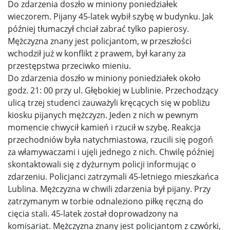
Do zdarzenia doszło w miniony poniedziałek
wieczorem. Pijany 45-latek wybił szybę w budynku. Jak
później tłumaczył chciał zabrać tylko papierosy.
Mężczyzna znany jest policjantom, w przeszłości
wchodził już w konflikt z prawem, był karany za
przestępstwa przeciwko mieniu.
Do zdarzenia doszło w miniony poniedziałek około
godz. 21: 00 przy ul. Głębokiej w Lublinie. Przechodzący
ulicą trzej studenci zauważyli kręcących się w pobliżu
kiosku pijanych mężczyzn. Jeden z nich w pewnym
momencie chwycił kamień i rzucił w szybę. Reakcja
przechodniów była natychmiastowa, rzucili się pogoń
za włamywaczami i ujęli jednego z nich. Chwilę później
skontaktowali się z dyżurnym policji informując o
zdarzeniu. Policjanci zatrzymali 45-letniego mieszkańca
Lublina. Mężczyzna w chwili zdarzenia był pijany. Przy
zatrzymanym w torbie odnaleziono piłkę ręczną do
cięcia stali. 45-latek został doprowadzony na
komisariat. Mężczyzna znany jest policjantom z czwórki,