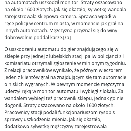
na automatach uszkodził monitor. Straty oszacowano
na około 1600 złotych. Jak się okazało, sylwetkę wandala
zarejestrowała sklepowa kamera. Sprawca wpadł w
ręce policji w centrum miasta, w momencie jak grał na
innych automatach. Mężczyzna przyznał się do winy i
dobrowolnie poddał karze.[/b]
O uszkodzeniu automatu do gier znajdującego się w
sklepie przy jednej z lubelskich stacji paliw policjanci z I
komisariatu otrzymali zgłoszenie w minionym tygodniu.
Z relacji pracowników wynikało, że późnym wieczorem
jeden z klientów grał na znajdującym się tam automacie
o niskich wygranych. W pewnym momencie mężczyzna
uderzył ręką w monitor automatu i wybiegł z lokalu. Za
wandalem wybiegł też pracownik sklepu, jednak go nie
dogonił. Straty oszacowano na około 1600 złotych.
Pracownicy stacji podali funkcjonariuszom rysopis
sprawcy uszkodzenia mienia. Jak się okazało,
dodatkowo sylwetkę mężczyzny zarejestrowała