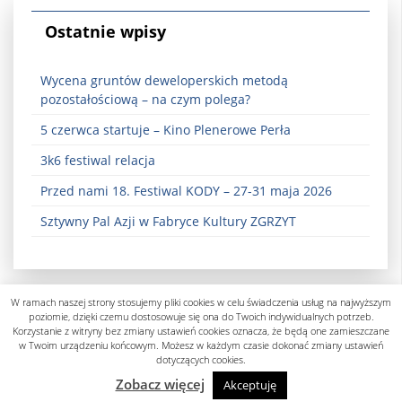
Ostatnie wpisy
Wycena gruntów deweloperskich metodą
pozostałościową – na czym polega?
5 czerwca startuje – Kino Plenerowe Perła
3k6 festiwal relacja
Przed nami 18. Festiwal KODY – 27-31 maja 2026
Sztywny Pal Azji w Fabryce Kultury ZGRZYT
W ramach naszej strony stosujemy pliki cookies w celu świadczenia usług na najwyższym
poziomie, dzięki czemu dostosowuje się ona do Twoich indywidualnych potrzeb.
Korzystanie z witryny bez zmiany ustawień cookies oznacza, że będą one zamieszczane
w Twoim urządzeniu końcowym. Możesz w każdym czasie dokonać zmiany ustawień
dotyczących cookies.
Polityka prywatności
Zobacz więcej
Akceptuję
designed by know-line.pl